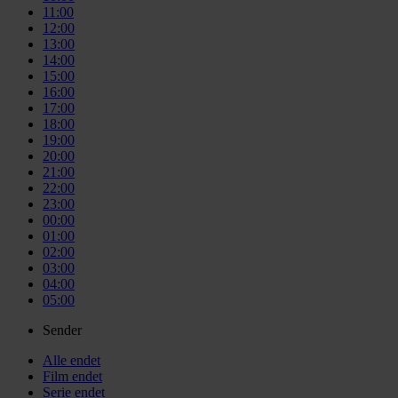
11:00
12:00
13:00
14:00
15:00
16:00
17:00
18:00
19:00
20:00
21:00
22:00
23:00
00:00
01:00
02:00
03:00
04:00
05:00
Sender
Alle
endet
Film
endet
Serie
endet