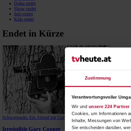
Doku
endet
Show
endet
Info
endet
Kids
endet
Endet in Kürze
Zustimmung
Verantwortungsvoller Umgan
Wir und
unsere 224 Partner
Cookies, um Informationen a
Schwerpunkt: Ein Abend mit Gary Cooper
Inhalte, Messungen von Werb
Sie entscheiden darüber, wer
Irresistible Gary Cooper