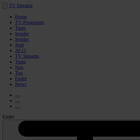
TV Streams
Home
TV-Programm
Tipps
Sender
Sender
Jetzt
20:15
TV Streams
Tipps
Neu
Top
Endet
News
Endet