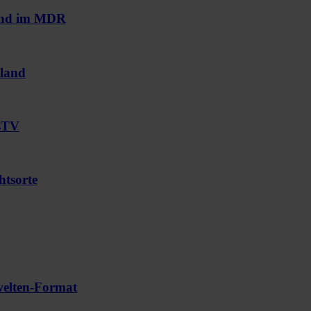
und im MDR
land
usTV
htsorte
welten-Format