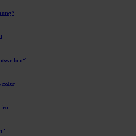
chung“
d
atssachen“
essler
rien
en"