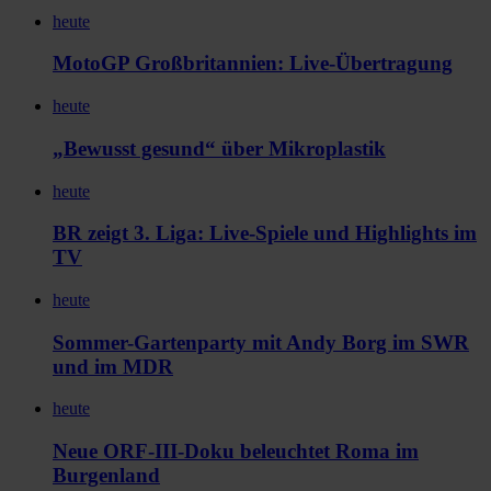
heute
MotoGP Großbritannien: Live-Übertragung
heute
„Bewusst gesund“ über Mikroplastik
heute
BR zeigt 3. Liga: Live-Spiele und Highlights im
TV
heute
Sommer-Gartenparty mit Andy Borg im SWR
und im MDR
heute
Neue ORF-III-Doku beleuchtet Roma im
Burgenland