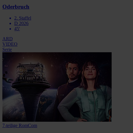
Oderbruch
2. Staffel
D 2026
45'
ARD
VIDEO
Serie
7-teilige RomCom