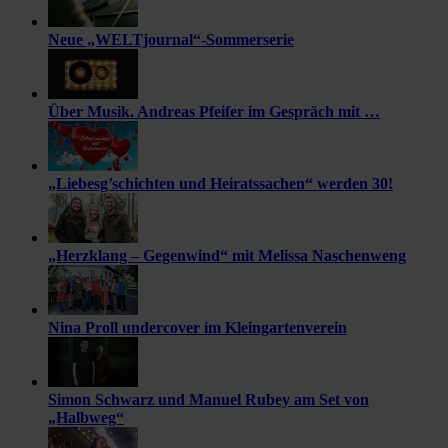
Neue „WELTjournal“-Sommerserie
Über Musik. Andreas Pfeifer im Gespräch mit …
„Liebesg’schichten und Heiratssachen“ werden 30!
„Herzklang – Gegenwind“ mit Melissa Naschenweng
Nina Proll undercover im Kleingartenverein
Simon Schwarz und Manuel Rubey am Set von
„Halbweg“