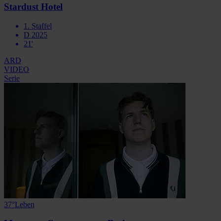
Stardust Hotel
1. Staffel
D 2025
21'
ARD
VIDEO
Serie
37°Leben