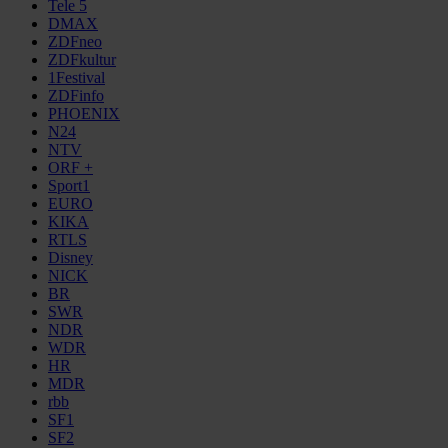
Tele 5
DMAX
ZDFneo
ZDFkultur
1Festival
ZDFinfo
PHOENIX
N24
NTV
ORF +
Sport1
EURO
KIKA
RTLS
Disney
NICK
BR
SWR
NDR
WDR
HR
MDR
rbb
SF1
SF2