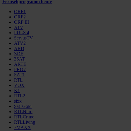
Fernsehprogramm heute
ORF1
ORF2
ORF III
ATV
PULS 4
ServusTV
ATV2
ARD
ZDF
3SAT
ARTE
PRO7
SAT1
RTL
VOX
K1
RTL2
sixx
Sat1Gold
RTLNitro
RTLCrime
RTLLiving
7MAXX