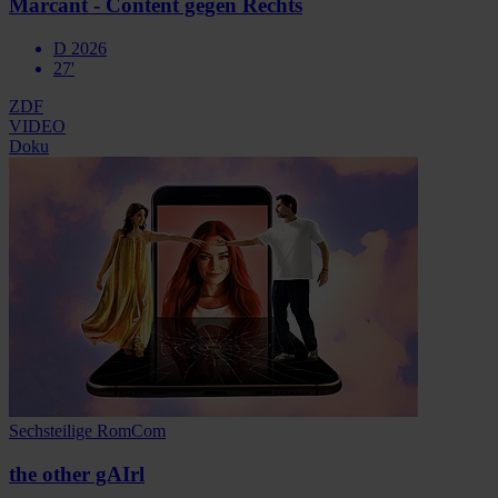
Marcant - Content gegen Rechts
D 2026
27'
ZDF
VIDEO
Doku
Sechsteilige RomCom
the other gAIrl