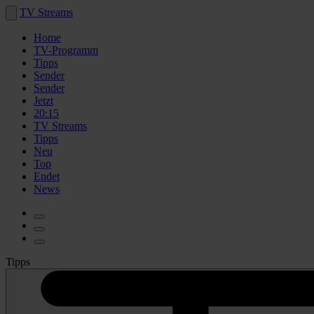
TV Streams
Home
TV-Programm
Tipps
Sender
Sender
Jetzt
20:15
TV Streams
Tipps
Neu
Top
Endet
News
Tipps