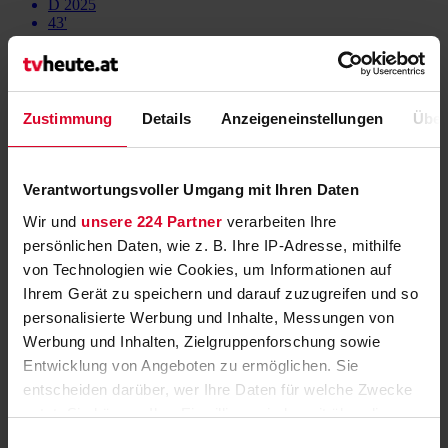
D 2025
43'
ZDF
VIDEO
Serie
Zustimmung
Details
Anzeigeneinstellungen
Über
Verantwortungsvoller Umgang mit Ihren Daten
Wir und
unsere 224 Partner
verarbeiten Ihre
persönlichen Daten, wie z. B. Ihre IP-Adresse, mithilfe
von Technologien wie Cookies, um Informationen auf
Ihrem Gerät zu speichern und darauf zuzugreifen und so
personalisierte Werbung und Inhalte, Messungen von
Werbung und Inhalten, Zielgruppenforschung sowie
LandKrimi
Entwicklung von Angeboten zu ermöglichen. Sie
Zu neuen Ufern
entscheiden darüber, wer Ihre Daten für welche Zwecke
nutzt. Sie können Ihre Einwilligung jederzeit über die
A 2021
Cookie-Erklärung oder durch Klicken auf das Privacy
87'
Einwilligungsauswahl