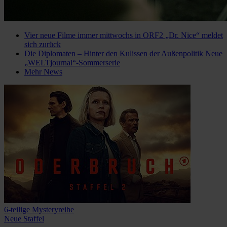
Vier neue Filme immer mittwochs in ORF2
„Dr. Nice“ meldet
sich zurück
Die Diplomaten – Hinter den Kulissen der Außenpolitik
Neue
„WELTjournal“-Sommerserie
Mehr News
6-teilige Mysteryreihe
Neue Staffel