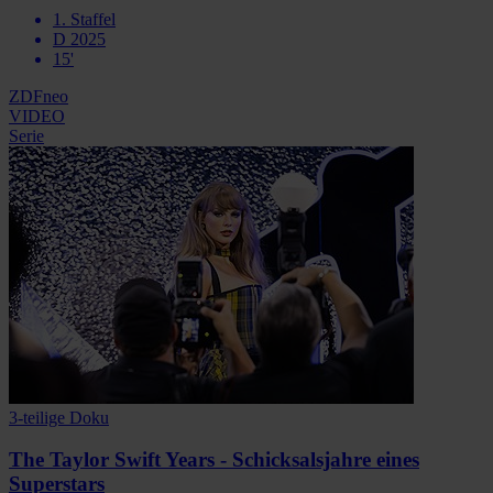
1. Staffel
D 2025
15'
ZDFneo
VIDEO
Serie
3-teilige Doku
The Taylor Swift Years - Schicksalsjahre eines
Superstars