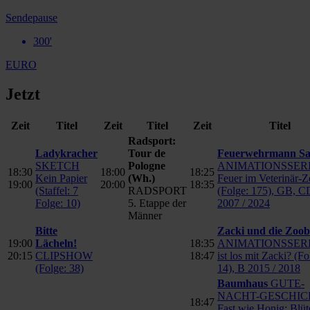
Sendepause
300'
EURO
Jetzt
Zeit
Titel
Zeit
Titel
Zeit
Titel
Radsport:
Ladykracher
Tour de
Feuerwehrmann S
SKETCH
Pologne
ANIMATIONSSER
18:30
18:00
18:25
Kein Papier
(Wh.)
Feuer im Veterinär-
19:00
20:00
18:35
(Staffel: 7
RADSPORT
(Folge: 175), GB, 
Folge: 10)
5. Etappe der
2007 / 2024
Männer
Bitte
Zacki und die Zoo
19:00
Lächeln!
18:35
ANIMATIONSSERI
20:15
CLIPSHOW
18:47
ist los mit Zacki? (Fo
(Folge: 38)
14), B 2015 / 2018
Baumhaus
GUTE-
NACHT-GESCHIC
18:47
Fast wie Honig: Blüt