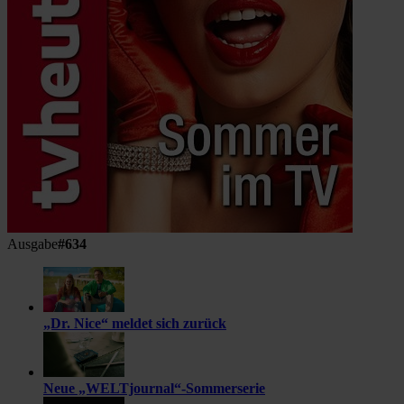
Ausgabe
#634
„Dr. Nice“ meldet sich zurück
Neue „WELTjournal“-Sommerserie