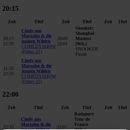
20:15
Zeit
Titel
Zeit
Titel
Zeit
Titel
Snooker:
Cindy aus
Shanghai
Marzahn & die
20:15
20:00
Masters
jungen Wilden
21:35
22:01
(Wh.)
COMEDYSHOW
SNOOKER
(Folge: 21)
Finale
Cindy aus
Marzahn & die
21:35
jungen Wilden
22:35
COMEDYSHOW
(Folge: 22)
22:00
Zeit
Titel
Zeit
Titel
Zeit
Titel
Radsport:
Cindy aus
Tour de
Marzahn & die
France
22:35
22:01
jungen Wilden
(Wh.)