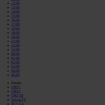
12:00
13:00
14:00
15:00
16:00
17:00
18:00
19:00
20:00
21:00
22:00
23:00
00:00
01:00
02:00
03:00
04:00
05:00
Sender
ORF1
ORF2
ORF III
ServusTV
PULS 4