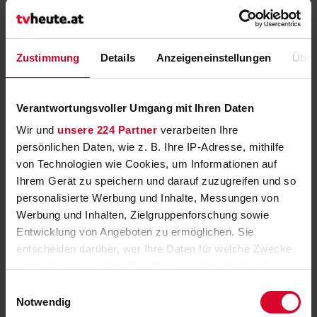
23:40
23:00
COMEDYSHOW
RADSPORT
(Folge: 23)
7. Etappe der
Frauen
Mixed Martial
Radsport:
Zustimmung
Details
Anzeigeneinstellungen
Über
Arts
Tour de
KAMPFSPORT
Pologne
23:40
23:00
Highlights
(Wh.)
01:15
23:59
Vendetta Fight
RADSPORT
Verantwortungsvoller Umgang mit Ihren Daten
Nights, #48, Teil 1
5. Etappe der
/2
Männer
Wir und
unsere 224 Partner
verarbeiten Ihre
Snooker:
persönlichen Daten, wie z. B. Ihre IP-Adresse, mithilfe
Shanghai
von Technologien wie Cookies, um Informationen auf
23:59
Masters
Ihrem Gerät zu speichern und darauf zuzugreifen und so
01:30
(Wh.)
SNOOKER
personalisierte Werbung und Inhalte, Messungen von
Finale
Werbung und Inhalten, Zielgruppenforschung sowie
Entwicklung von Angeboten zu ermöglichen. Sie
00:00
entscheiden darüber, wer Ihre Daten für welche Zwecke
nutzt. Sie können Ihre Einwilligung jederzeit über die
Zeit
Titel
Zeit
Titel
Zeit
Titel
Cookie-Erklärung oder durch Klicken auf das Privacy
Einwilligungsauswahl
Sendepause
Bitte
Trigger Symbol ändern oder widerrufen
PROGRAMM
Notwendig
01:15
Lächeln!
01:30
NACH