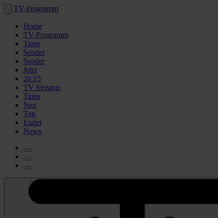
TV-Programm
Home
TV-Programm
Tipps
Sender
Sender
Jetzt
20:15
TV Streams
Tipps
Neu
Top
Endet
News