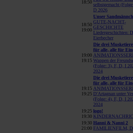
18:50
selbstgemacht (Folge
D 2026
Unser Sandmännc
GUTE-NACHT-
18:50
GESCHICHTE
19:00
Liedergeschichten: D
Eierbecher
Die drei Musketiere
für alle, alle für Ein
19:00
ANIMATIONSSERI
19:15
Wappen der Freundsc
(Folge: 3), F, D, I 20
2024
Die drei Musketiere
für alle, alle für Ein
19:15
ANIMATIONSSER
19:25
D'Artagnan unter Ve
(Folge: 4), F, D, I 20
2024
19:25
logo!
19:30
KINDERNACHRI
19:30
Hanni & Nanni 2
21:00
FAMILIENFILM, D