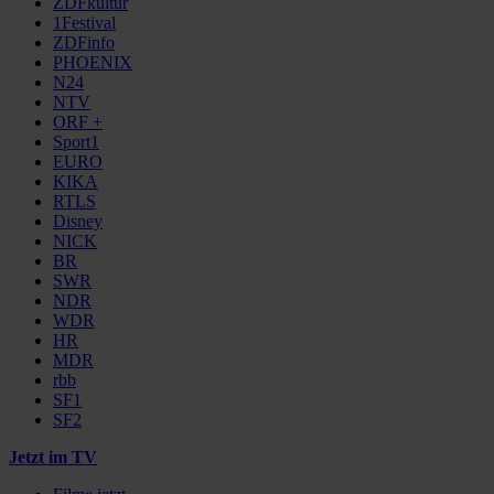
ZDFkultur
1Festival
ZDFinfo
PHOENIX
N24
NTV
ORF +
Sport1
EURO
KIKA
RTLS
Disney
NICK
BR
SWR
NDR
WDR
HR
MDR
rbb
SF1
SF2
Jetzt im TV