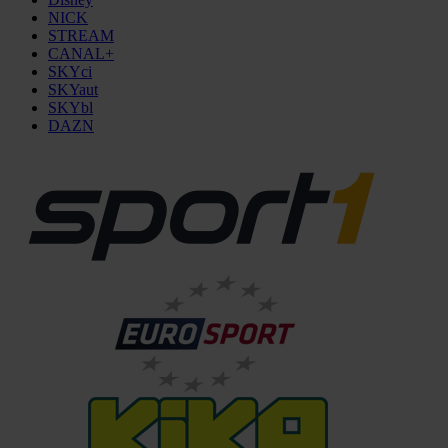
NICK
STREAM
CANAL+
SKYci
SKYaut
SKYbl
DAZN