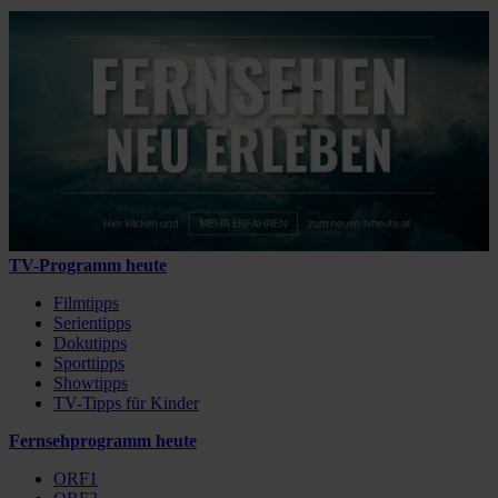
TV-Programm heute
Filmtipps
Serientipps
Dokutipps
Sporttipps
Showtipps
TV-Tipps für Kinder
Fernsehprogramm heute
ORF1