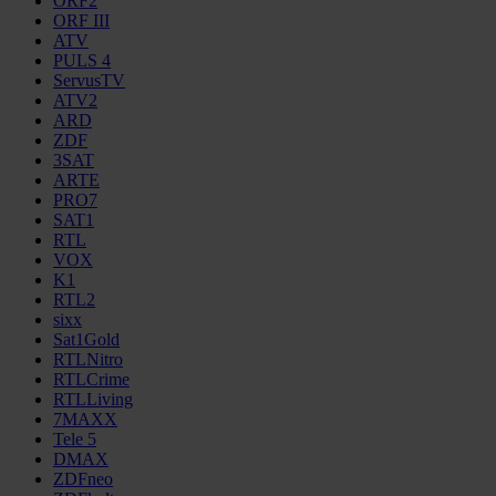
ORF2
ORF III
ATV
PULS 4
ServusTV
ATV2
ARD
ZDF
3SAT
ARTE
PRO7
SAT1
RTL
VOX
K1
RTL2
sixx
Sat1Gold
RTLNitro
RTLCrime
RTLLiving
7MAXX
Tele 5
DMAX
ZDFneo