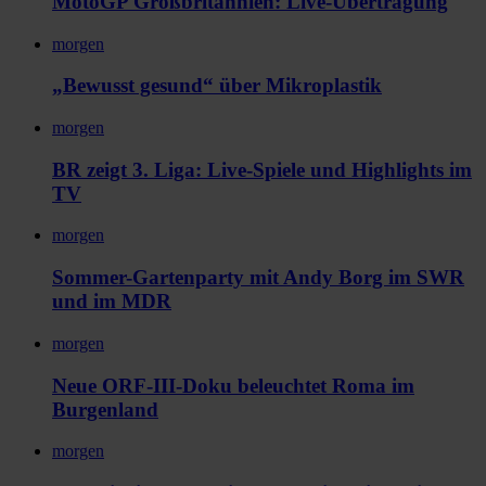
MotoGP Großbritannien: Live-Übertragung
morgen
„Bewusst gesund“ über Mikroplastik
morgen
BR zeigt 3. Liga: Live-Spiele und Highlights im
TV
morgen
Sommer-Gartenparty mit Andy Borg im SWR
und im MDR
morgen
Neue ORF-III-Doku beleuchtet Roma im
Burgenland
morgen