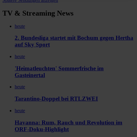
Spätere Sendungen anzeigen
TV & Streaming News
heute
2. Bundesliga startet mit Bochum gegen Hertha
auf Sky Sport
heute
'Heimatleuchten' Sommerfrische im
Gasteinertal
heute
Tarantino-Doppel bei RTLZWEI
heute
Havanna: Rum, Rauch und Revolution im
ORF-Doku-Highlight