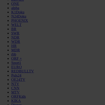
ONE
alpha
K1Doku
N24Doku
PHOENIX
WELT
BR
SWR
NDR
WDR
HR
MDR
rbb
ORF +
Sport1
EURO
REDBULLTV
Puls24
OE24TV
NTV
CNN
MTV
ORFKids
KIKA
Disney