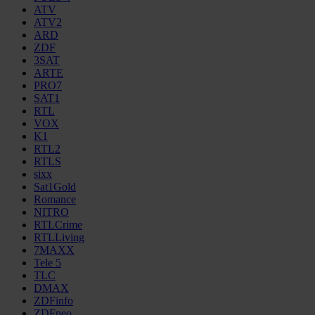
ATV
ATV2
ARD
ZDF
3SAT
ARTE
PRO7
SAT1
RTL
VOX
K1
RTL2
RTLS
sixx
Sat1Gold
Romance
NITRO
RTLCrime
RTLLiving
7MAXX
Tele 5
TLC
DMAX
ZDFinfo
ZDFneo