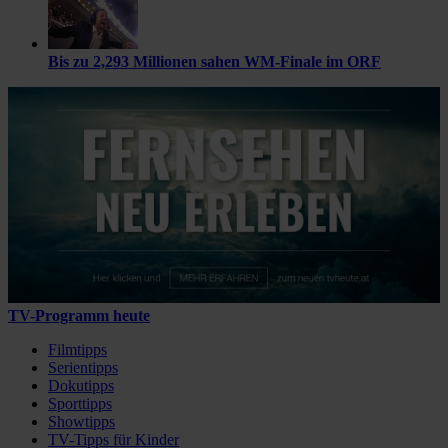
Bis zu 2,293 Millionen sahen WM-Finale im ORF
TV-Programm heute
Filmtipps
Serientipps
Dokutipps
Sporttipps
Showtipps
TV-Tipps für Kinder