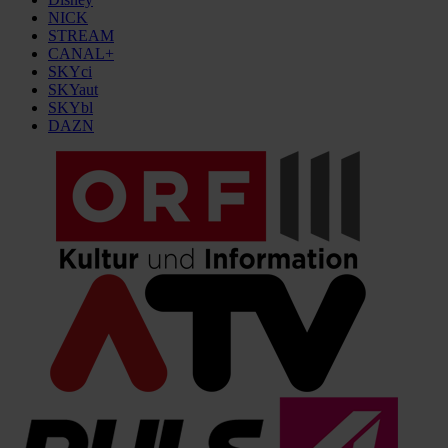
NICK
STREAM
CANAL+
SKYci
SKYaut
SKYbl
DAZN