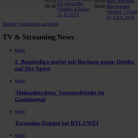
05:55
05:40
Billy Joel und
Zu viel Liebe
06:40
06:00
Mayonnaise
(Staffel: 4 Folge:
(Staffel: 3 Folge
2), D 2013
6), USA 2019
Spätere Sendungen anzeigen
TV & Streaming News
heute
2. Bundesliga startet mit Bochum gegen Hertha
auf Sky Sport
heute
'Heimatleuchten' Sommerfrische im
Gasteinertal
heute
Tarantino-Doppel bei RTLZWEI
heute