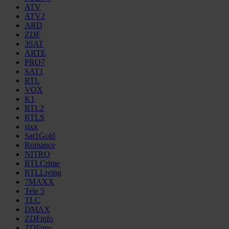
ATV
ATV2
ARD
ZDF
3SAT
ARTE
PRO7
SAT1
RTL
VOX
K1
RTL2
RTLS
sixx
Sat1Gold
Romance
NITRO
RTLCrime
RTLLiving
7MAXX
Tele 5
TLC
DMAX
ZDFinfo
ZDFneo