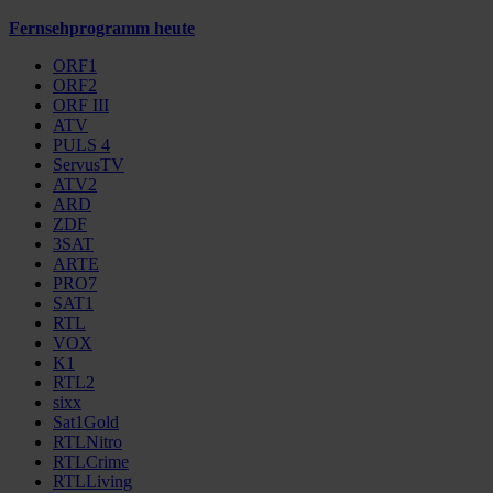
Fernsehprogramm heute
ORF1
ORF2
ORF III
ATV
PULS 4
ServusTV
ATV2
ARD
ZDF
3SAT
ARTE
PRO7
SAT1
RTL
VOX
K1
RTL2
sixx
Sat1Gold
RTLNitro
RTLCrime
RTLLiving