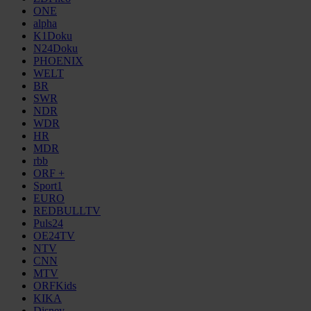
ONE
alpha
K1Doku
N24Doku
PHOENIX
WELT
BR
SWR
NDR
WDR
HR
MDR
rbb
ORF +
Sport1
EURO
REDBULLTV
Puls24
OE24TV
NTV
CNN
MTV
ORFKids
KIKA
Disney