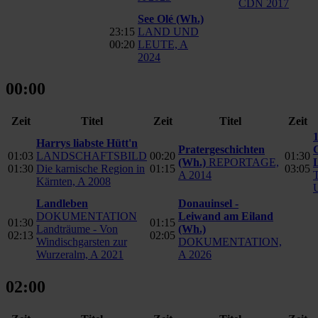
CDN 2017
See Olé
(Wh.)
23:15
LAND UND
00:20
LEUTE, A
2024
00:00
Zeit
Titel
Zeit
Titel
Zeit
Harrys liabste Hütt'n
Pratergeschichten
C
01:03
LANDSCHAFTSBILD
00:20
01:30
(Wh.)
REPORTAGE,
01:30
Die karnische Region in
01:15
03:05
A 2014
Kärnten, A 2008
Landleben
Donauinsel -
DOKUMENTATION
Leiwand am Eiland
01:30
01:15
Landträume - Von
(Wh.)
02:13
02:05
Windischgarsten zur
DOKUMENTATION,
Wurzeralm, A 2021
A 2026
02:00