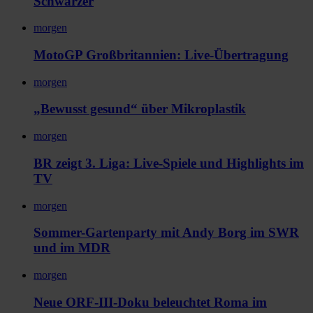
Schwarzer
morgen
MotoGP Großbritannien: Live-Übertragung
morgen
„Bewusst gesund“ über Mikroplastik
morgen
BR zeigt 3. Liga: Live-Spiele und Highlights im
TV
morgen
Sommer-Gartenparty mit Andy Borg im SWR
und im MDR
morgen
Neue ORF-III-Doku beleuchtet Roma im