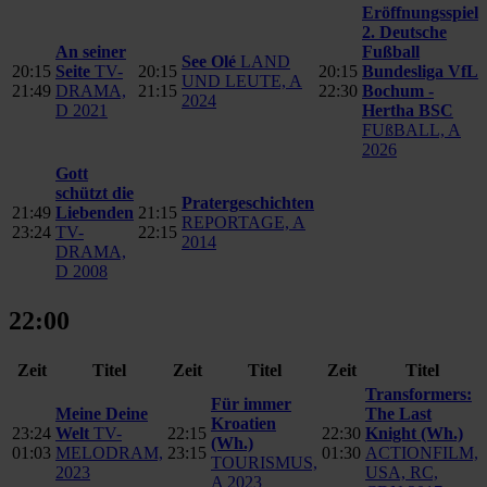
Eröffnungsspiel
2. Deutsche
An seiner
Fußball
See Olé
LAND
20:15
Seite
TV-
20:15
20:15
Bundesliga VfL
UND LEUTE, A
21:49
DRAMA,
21:15
22:30
Bochum -
2024
D 2021
Hertha BSC
FUßBALL, A
2026
Gott
schützt die
Pratergeschichten
21:49
Liebenden
21:15
REPORTAGE, A
23:24
TV-
22:15
2014
DRAMA,
D 2008
22:00
Zeit
Titel
Zeit
Titel
Zeit
Titel
Transformers:
Für immer
Meine Deine
The Last
Kroatien
23:24
Welt
TV-
22:15
22:30
Knight
(Wh.)
(Wh.)
01:03
MELODRAM,
23:15
01:30
ACTIONFILM,
TOURISMUS,
2023
USA, RC,
A 2023