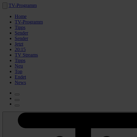
TV-Programm
Home
TV-Programm
Tipps
Sender
Sender
Jetzt
20:15
TV Streams
Tipps
Neu
Top
Endet
News