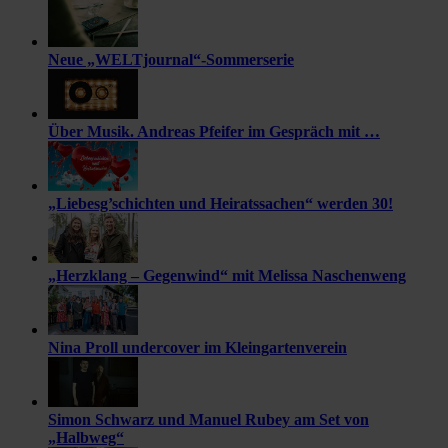
Neue „WELTjournal“-Sommerserie
Über Musik. Andreas Pfeifer im Gespräch mit …
„Liebesg’schichten und Heiratssachen“ werden 30!
„Herzklang – Gegenwind“ mit Melissa Naschenweng
Nina Proll undercover im Kleingartenverein
Simon Schwarz und Manuel Rubey am Set von
„Halbweg“