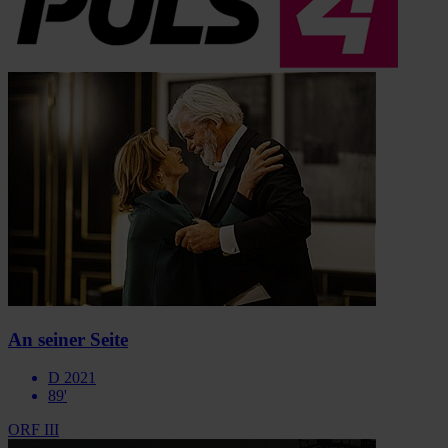
An seiner Seite
D 2021
89'
ORF III