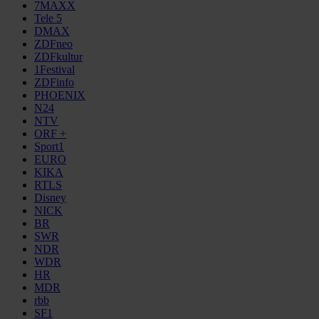
7MAXX
Tele 5
DMAX
ZDFneo
ZDFkultur
1Festival
ZDFinfo
PHOENIX
N24
NTV
ORF +
Sport1
EURO
KIKA
RTLS
Disney
NICK
BR
SWR
NDR
WDR
HR
MDR
rbb
SF1