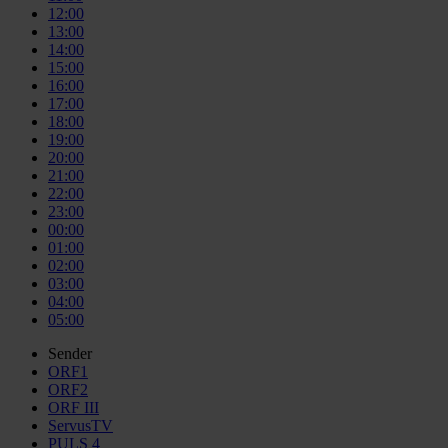
12:00
13:00
14:00
15:00
16:00
17:00
18:00
19:00
20:00
21:00
22:00
23:00
00:00
01:00
02:00
03:00
04:00
05:00
Sender
ORF1
ORF2
ORF III
ServusTV
PULS 4