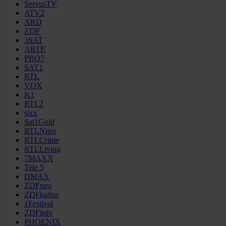
ServusTV
ATV2
ARD
ZDF
3SAT
ARTE
PRO7
SAT1
RTL
VOX
K1
RTL2
sixx
Sat1Gold
RTLNitro
RTLCrime
RTLLiving
7MAXX
Tele 5
DMAX
ZDFneo
ZDFkultur
1Festival
ZDFinfo
PHOENIX