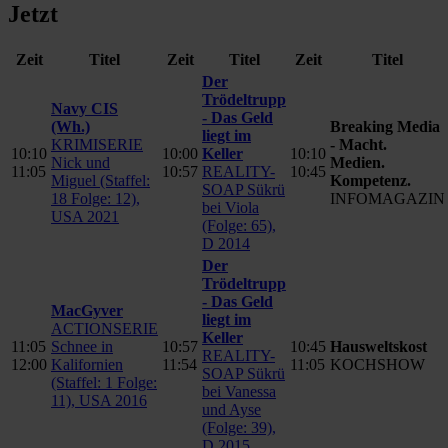
Jetzt
Zeit
Titel
Zeit
Titel
Zeit
Titel
Der
Trödeltrupp
Navy CIS
- Das Geld
(Wh.)
Breaking Media
liegt im
KRIMISERIE
- Macht.
10:10
10:00
Keller
10:10
Nick und
Medien.
11:05
10:57
REALITY-
10:45
Miguel (Staffel:
Kompetenz.
SOAP Sükrü
18 Folge: 12),
INFOMAGAZIN
bei Viola
USA 2021
(Folge: 65),
D 2014
Der
Trödeltrupp
- Das Geld
MacGyver
liegt im
ACTIONSERIE
Keller
11:05
Schnee in
10:57
10:45
Hausweltskost
REALITY-
12:00
Kalifornien
11:54
11:05
KOCHSHOW
SOAP Sükrü
(Staffel: 1 Folge:
bei Vanessa
11), USA 2016
und Ayse
(Folge: 39),
D 2015