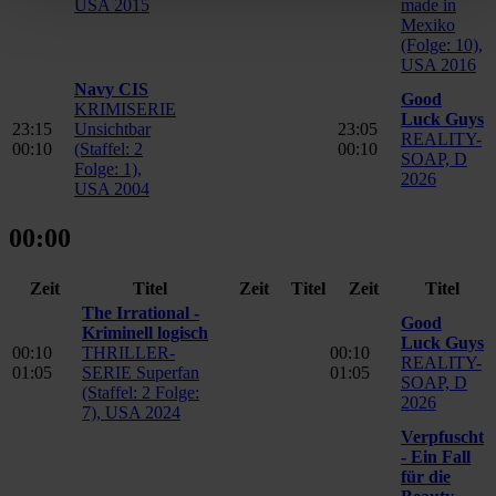
USA 2015
made in
Mexiko
(Folge: 10),
USA 2016
Navy CIS
Good
KRIMISERIE
Luck Guys
23:15
Unsichtbar
23:05
REALITY-
00:10
(Staffel: 2
00:10
SOAP, D
Folge: 1),
2026
USA 2004
00:00
Zeit
Titel
Zeit
Titel
Zeit
Titel
The Irrational -
Good
Kriminell logisch
Luck Guys
00:10
THRILLER-
00:10
REALITY-
01:05
SERIE Superfan
01:05
SOAP, D
(Staffel: 2 Folge:
2026
7), USA 2024
Verpfuscht
- Ein Fall
für die