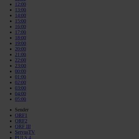
12:00
13:00
14:00
15:00
16:00
17:00
18:00
19:00
20:00
21:00
22:00
23:00
00:00
01:00
02:00
03:00
04:00
05:00
Sender
ORF1
ORF2
ORF III
ServusTV
PULS 4