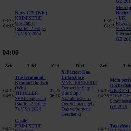
GB 201
Mein pe
Navy CIS
(Wh.)
Hochzei
KRIMISERIE
- UK
03:35
03:55
Unsichtbar
REALI
04:15
04:15
(Staffel: 2 Folge:
SOAP F
1), USA 2004
Silveste
GB 201
04:00
Zeit
Titel
Zeit
Titel
Zeit
Tite
X-Factor: Das
The Irrational -
Unfassbare
Mein perf
Kriminell logisch
MYSTERYSERIE
Hochzeitsk
(Wh.)
Der weiße Sarg /
04:15
05:25
04:15
UK
REAL
THRILLER-
Bus Stop /
04:55
06:10
04:35
SOAP Die
SERIE Superfan
Notfallmedizin /
Schönheits
(Staffel: 2 Folge:
Der Schutzengel /
GB 2018
7), USA 2024
Das verborgene
Geschenk(
Castle
KRIMISERIE
Tagesfrau
04:55
04:35