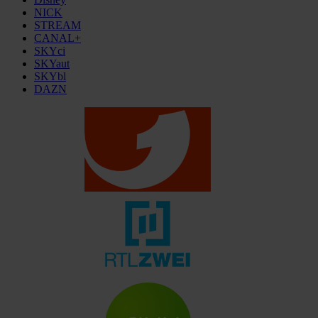
NICK
STREAM
CANAL+
SKYci
SKYaut
SKYbl
DAZN