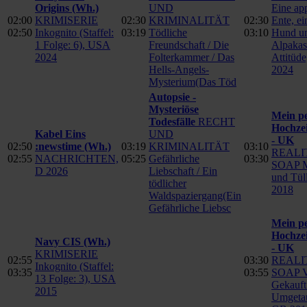
Origins
(Wh.)
UND
Eine app
02:00
KRIMISERIE
02:30
KRIMINALITÄT
02:30
Ente, ei
02:50
Inkognito (Staffel:
03:19
Tödliche
03:10
Hund u
1 Folge: 6), USA
Freundschaft / Die
Alpakas
2024
Folterkammer / Das
Attitüd
Hells-Angels-
2024
Mysterium(Das Töd
Autopsie -
Mysteriöse
Mein pe
Todesfälle
RECHT
Hochzei
Kabel Eins
UND
- UK
02:50
:newstime
(Wh.)
03:19
KRIMINALITÄT
03:10
REALI
02:55
NACHRICHTEN,
05:25
Gefährliche
03:30
SOAP M
D 2026
Liebschaft / Ein
und Tül
tödlicher
2018
Waldspaziergang(Ein
Gefährliche Liebsc
Mein pe
Hochzei
Navy CIS
(Wh.)
- UK
KRIMISERIE
02:55
03:30
REALI
Inkognito (Staffel:
03:35
03:55
SOAP Ve
13 Folge: 3), USA
Gekauft
2015
Umgetau