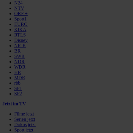
N24
NTV
ORF +
Sport1
EURO
KIKA
RTLS
Disney
NICK
BR
SWR
NDR
WDR
HR
MDR
rbb
SF1
SF2
Jetzt im TV
Filme jetzt
Serien jetzt
Dokus jetzt
Sport jetzt