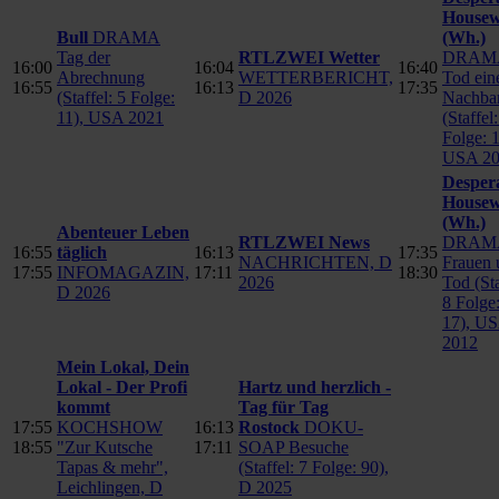
Housew
Bull
DRAMA
(Wh.)
Tag der
RTLZWEI Wetter
DRAM
16:00
16:04
16:40
Abrechnung
WETTERBERICHT,
Tod ein
16:55
16:13
17:35
(Staffel: 5 Folge:
D 2026
Nachba
11), USA 2021
(Staffel:
Folge: 1
USA 20
Desper
Housew
(Wh.)
Abenteuer Leben
RTLZWEI News
DRAM
16:55
täglich
16:13
17:35
NACHRICHTEN, D
Frauen 
17:55
INFOMAGAZIN,
17:11
18:30
2026
Tod (Sta
D 2026
8 Folge
17), U
2012
Mein Lokal, Dein
Lokal - Der Profi
Hartz und herzlich -
kommt
Tag für Tag
17:55
KOCHSHOW
16:13
Rostock
DOKU-
18:55
"Zur Kutsche
17:11
SOAP Besuche
Tapas & mehr",
(Staffel: 7 Folge: 90),
Leichlingen, D
D 2025