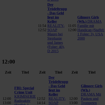
Der
Trödeltrupp
- Das Geld
liegt im
Gilmore Girls
Keller
(Wh.)
DRAMA
11:54
REALITY-
11:05
Familie mit
12:52
SOAP
12:00
Handicap (Staffel:
Mauro bei
1 Folge: 3), USA
Stephanie
2000
und James
(Folge: 40),
D 2015
12:00
Zeit
Titel
Zeit
Titel
Zeit
Titel
Der
Trödeltrupp
- Das Geld
Gilmore Girls
FBI: Special
liegt im
(Wh.)
Crime Unit
Keller
DRAMA Mit
KRIMISERIE
12:00
12:52
REALITY-
12:00
Pauken und
Radioaktiv
13:00
14:14
SOAP
13:00
Trompeten
(Staffel: 1