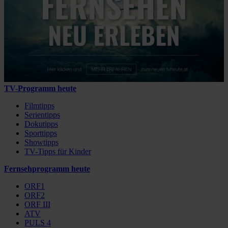
TV-Programm heute
Filmtipps
Serientipps
Dokutipps
Sporttipps
Showtipps
TV-Tipps für Kinder
Fernsehprogramm heute
ORF1
ORF2
ORF III
ATV
PULS 4