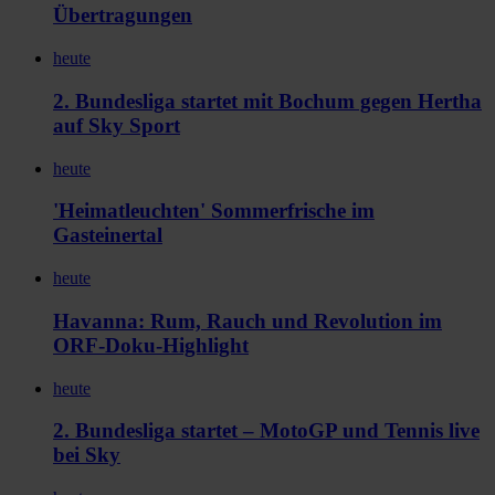
Übertragungen
heute
2. Bundesliga startet mit Bochum gegen Hertha
auf Sky Sport
heute
'Heimatleuchten' Sommerfrische im
Gasteinertal
heute
Havanna: Rum, Rauch und Revolution im
ORF-Doku-Highlight
heute
2. Bundesliga startet – MotoGP und Tennis live
bei Sky