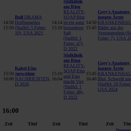
Südklinik
am Ring
REALITY-
Grey's Anatomy 
Bull
DRAMA
SOAP Blut
jungen Ärzte
14:50
Hoffnungslos
14:14
ist ein ganz
14:50
KRANKENHAU
15:50
(Staffel: 5 Folge:
15:10
besonderer
15:45
Bilder aus der
10), USA 2021
Saft
Vergangenheit (St
(Staffel: 1
Folge: 7), USA 2
Folge: 47),
D 2022
Südklinik
am Ring
Grey's Anatomy 
REALITY-
Kabel Eins
jungen Ärzte
SOAP Eins
15:50
:newstime
15:10
15:45
KRANKENHAU
und Eins
16:00
NACHRICHTEN,
16:04
16:40
Blut, Schweiß un
macht Vier
D 2026
(Staffel: 20 Folge:
(Staffel: 1
USA 2024
Folge: 48),
D 2022
16:00
Zeit
Titel
Zeit
Titel
Zeit
Tite
Desper