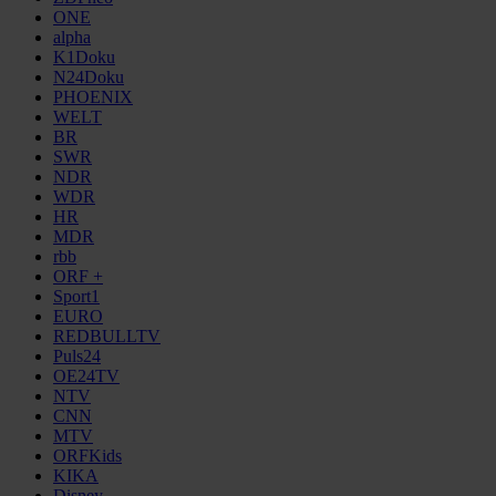
ONE
alpha
K1Doku
N24Doku
PHOENIX
WELT
BR
SWR
NDR
WDR
HR
MDR
rbb
ORF +
Sport1
EURO
REDBULLTV
Puls24
OE24TV
NTV
CNN
MTV
ORFKids
KIKA
Disney