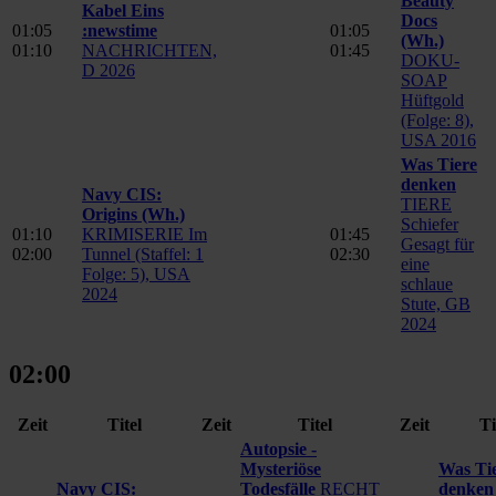
Beauty
Kabel Eins
Docs
01:05
:newstime
01:05
(Wh.)
01:10
NACHRICHTEN,
01:45
DOKU-
D 2026
SOAP
Hüftgold
(Folge: 8),
USA 2016
Was Tiere
denken
Navy CIS:
TIERE
Origins
(Wh.)
Schiefer
01:10
KRIMISERIE Im
01:45
Gesagt für
02:00
Tunnel (Staffel: 1
02:30
eine
Folge: 5), USA
schlaue
2024
Stute, GB
2024
02:00
Zeit
Titel
Zeit
Titel
Zeit
Ti
Autopsie -
Mysteriöse
Was Ti
Navy CIS:
Todesfälle
RECHT
denken