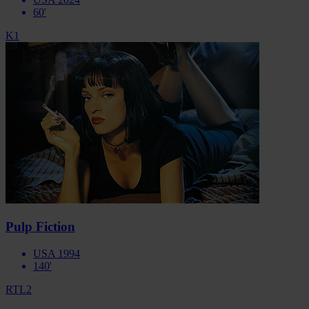
60'
K1
Pulp Fiction
USA 1994
140'
RTL2