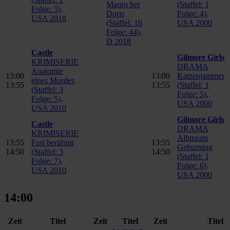
Mauro bei
(Staffel: 1
Folge: 5),
Doris
Folge: 4),
USA 2018
(Staffel: 16
USA 2000
Folge: 44),
D 2018
Castle
Gilmore Girls
KRIMISERIE
DRAMA
Anatomie
13:00
13:00
Katzenjammer
eines Mordes
13:55
13:55
(Staffel: 1
(Staffel: 3
Folge: 5),
Folge: 5),
USA 2000
USA 2010
Gilmore Girls
Castle
DRAMA
KRIMISERIE
Albtraum
13:55
Fast berühmt
13:55
Geburtstag
14:50
(Staffel: 3
14:50
(Staffel: 1
Folge: 7),
Folge: 6),
USA 2010
USA 2000
14:00
Zeit
Titel
Zeit
Titel
Zeit
Titel