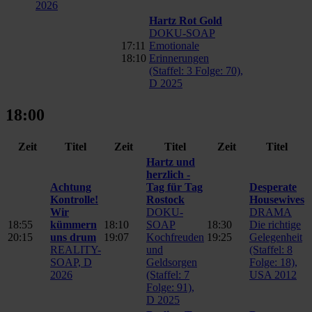
2026
Hartz Rot Gold
DOKU-SOAP
17:11
Emotionale
18:10
Erinnerungen
(Staffel: 3 Folge: 70),
D 2025
18:00
Zeit
Titel
Zeit
Titel
Zeit
Titel
Hartz und
herzlich -
Achtung
Tag für Tag
Desperate
Kontrolle!
Rostock
Housewives
Wir
DOKU-
DRAMA
18:55
kümmern
18:10
SOAP
18:30
Die richtige
20:15
uns drum
19:07
Kochfreuden
19:25
Gelegenheit
REALITY-
und
(Staffel: 8
SOAP, D
Geldsorgen
Folge: 18),
2026
(Staffel: 7
USA 2012
Folge: 91),
D 2025