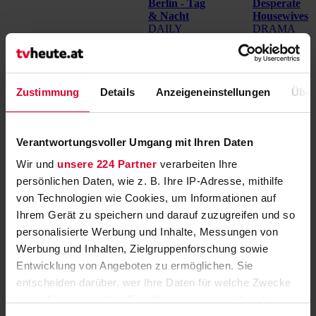
Berlin - Tag
Desperate
& Nacht
Housewives
DAILY
DRAMA
SOAP
Ein Strich
19:07
19:25
Krisenzeit
durch die
20:14
20:15
(Staffel: 16
Rechnung
Folge:
(Staffel: 8
Zustimmung
Details
Anzeigeneinstellungen
Über
3740), D
Folge: 19),
2025
USA 2012
20:15
Verantwortungsvoller Umgang mit Ihren Daten
Wir und
unsere 224 Partner
verarbeiten Ihre
Zeit
Titel
Zeit
Titel
Zeit
Titel
persönlichen Daten, wie z. B. Ihre IP-Adresse, mithilfe
Verpfuscht
- Ein Fall
von Technologien wie Cookies, um Informationen auf
Navy CIS:
für die
Ihrem Gerät zu speichern und darauf zuzugreifen und so
Origins
Beauty
KRIMISERIE
Pulp Fiction
personalisierte Werbung und Inhalte, Messungen von
20:15
20:14
20:15
Docs
Im Tunnel
GANGSTERFILM,
21:15
23:22
21:10
DOKU-
Werbung und Inhalten, Zielgruppenforschung sowie
(Staffel: 1
USA 1994
SOAP
Entwicklung von Angeboten zu ermöglichen. Sie
Folge: 5),
Hüftgold
USA 2024
entscheiden darüber, wer Ihre Daten für welche Zwecke
(Folge: 8),
USA 2016
nutzt. Sie können Ihre Einwilligung jederzeit über die
Verpfuscht