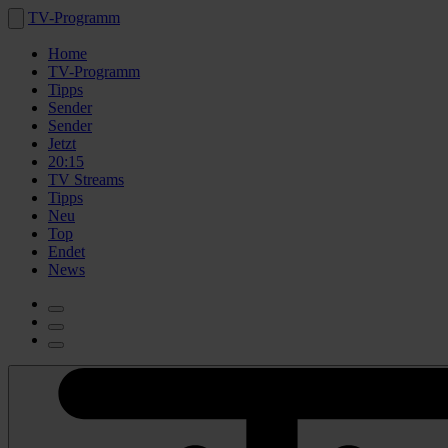
TV-Programm
Home
TV-Programm
Tipps
Sender
Sender
Jetzt
20:15
TV Streams
Tipps
Neu
Top
Endet
News