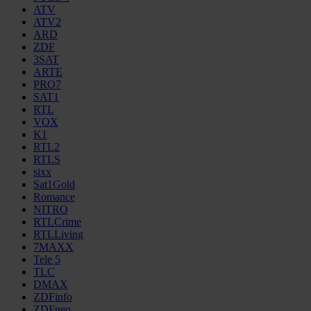
ATV
ATV2
ARD
ZDF
3SAT
ARTE
PRO7
SAT1
RTL
VOX
K1
RTL2
RTLS
sixx
Sat1Gold
Romance
NITRO
RTLCrime
RTLLiving
7MAXX
Tele 5
TLC
DMAX
ZDFinfo
ZDFneo