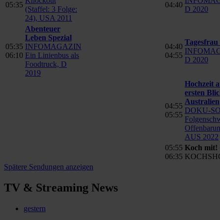
Knockout
INFOMAG
05:35
04:40
(Staffel: 3 Folge:
D 2020
24), USA 2011
Abenteuer
Leben Spezial
Tagesfrau
05:35
INFOMAGAZIN
04:40
INFOMAG
06:10
Ein Linienbus als
04:55
D 2020
Foodtruck, D
2019
Hochzeit a
ersten Blic
Australien
04:55
DOKU-S
05:55
Folgensch
Offenbarun
AUS 2022
05:55
Koch mit! 
06:35
KOCHSH
Spätere Sendungen anzeigen
TV & Streaming News
gestern