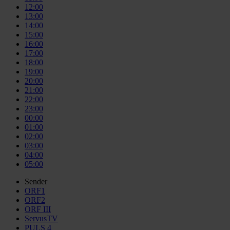
12:00
13:00
14:00
15:00
16:00
17:00
18:00
19:00
20:00
21:00
22:00
23:00
00:00
01:00
02:00
03:00
04:00
05:00
Sender
ORF1
ORF2
ORF III
ServusTV
PULS 4