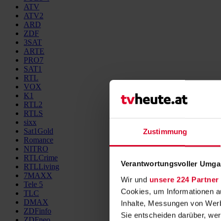
ATV
ATV2
ARD
ZDF
3SAT
ARTE
PRO7
SAT1
RTL
VOX
K1
RTL2
RTLS
sixx
Sat1Gold
Zustimmung
Romance
NITRO
RTLCrime
Verantwortungsvoller Umgan
RTLLiving
7MAXX
Wir und
unsere 224 Partner
Tele 5
Cookies, um Informationen a
TLC
DMAX
Inhalte, Messungen von Werb
ZDFinfo
Sie entscheiden darüber, wer
ZDFneo