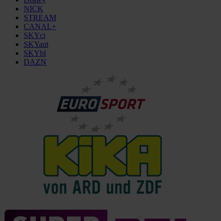
NICK
STREAM
CANAL+
SKYci
SKYaut
SKYbl
DAZN