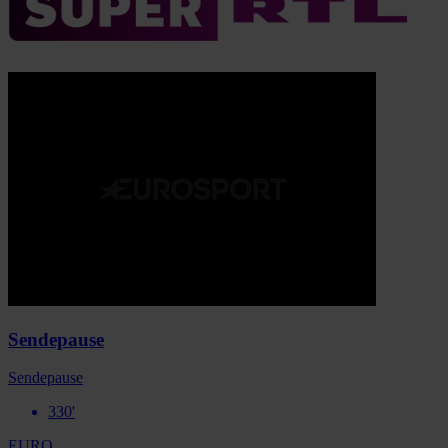
Sendepause
Sendepause
330'
EURO