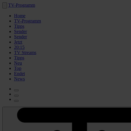
TV-Programm
Home
TV-Programm
Tipps
Sender
Sender
Jetzt
20:15
TV Streams
Tipps
Neu
Top
Endet
News