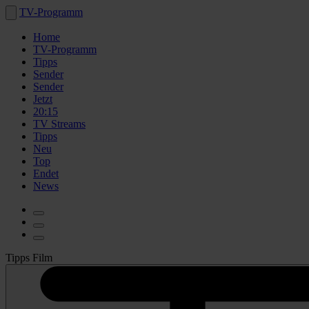
TV-Programm
Home
TV-Programm
Tipps
Sender
Sender
Jetzt
20:15
TV Streams
Tipps
Neu
Top
Endet
News
Tipps Film