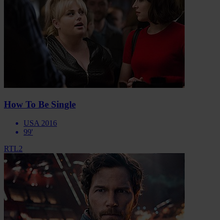
How To Be Single
USA 2016
99'
RTL2