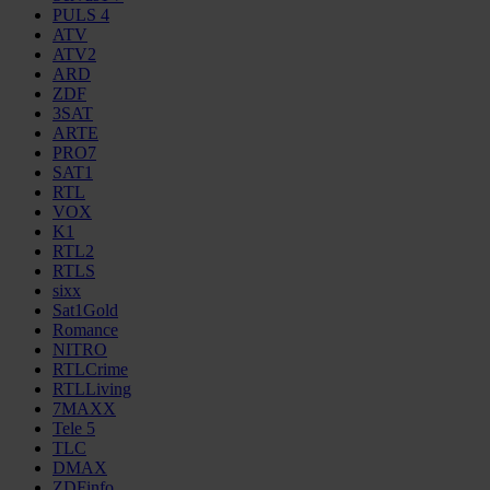
PULS 4
ATV
ATV2
ARD
ZDF
3SAT
ARTE
PRO7
SAT1
RTL
VOX
K1
RTL2
RTLS
sixx
Sat1Gold
Romance
NITRO
RTLCrime
RTLLiving
7MAXX
Tele 5
TLC
DMAX
ZDFinfo