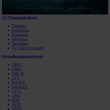
TV-Programm heute
Filmtipps
Serientipps
Dokutipps
Sporttipps
Showtipps
TV-Tipps für Kinder
Fernsehprogramm heute
ORF1
ORF2
ORF III
ATV
PULS 4
ServusTV
ATV2
ARD
ZDF
3SAT
ARTE