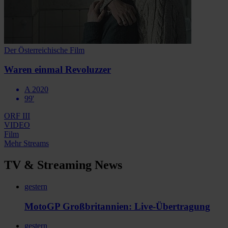
Der Österreichische Film
Waren einmal Revoluzzer
A 2020
99'
ORF III
VIDEO
Film
Mehr Streams
TV & Streaming News
gestern
MotoGP Großbritannien: Live-Übertragung
gestern