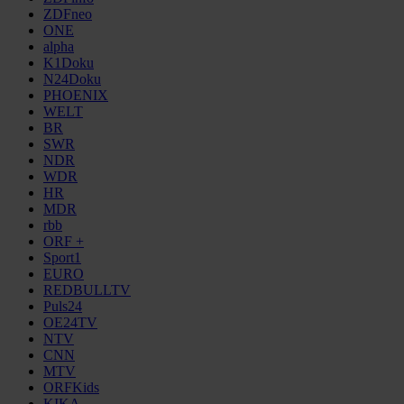
ZDFneo
ONE
alpha
K1Doku
N24Doku
PHOENIX
WELT
BR
SWR
NDR
WDR
HR
MDR
rbb
ORF +
Sport1
EURO
REDBULLTV
Puls24
OE24TV
NTV
CNN
MTV
ORFKids
KIKA