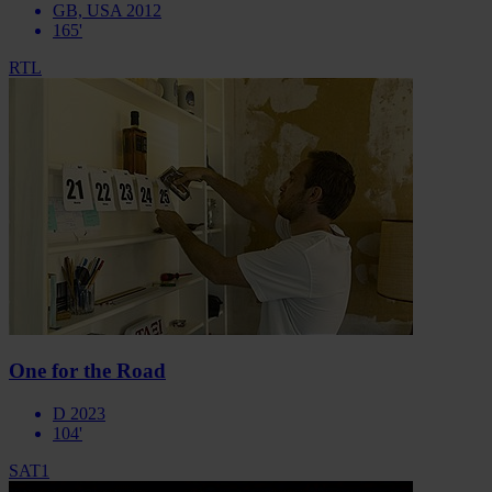
GB, USA 2012
165'
RTL
One for the Road
D 2023
104'
SAT1