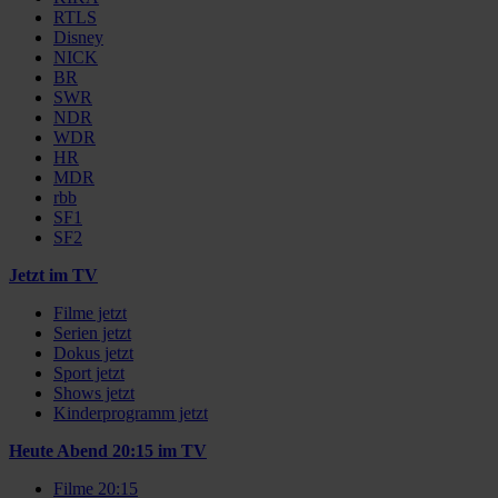
RTLS
Disney
NICK
BR
SWR
NDR
WDR
HR
MDR
rbb
SF1
SF2
Jetzt im TV
Filme jetzt
Serien jetzt
Dokus jetzt
Sport jetzt
Shows jetzt
Kinderprogramm jetzt
Heute Abend 20:15 im TV
Filme 20:15