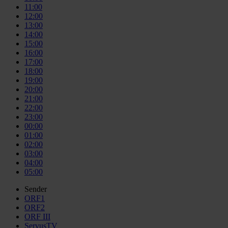
11:00
12:00
13:00
14:00
15:00
16:00
17:00
18:00
19:00
20:00
21:00
22:00
23:00
00:00
01:00
02:00
03:00
04:00
05:00
Sender
ORF1
ORF2
ORF III
ServusTV