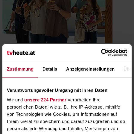
All Inclusive
USA 2009
Zustimmung
Details
Anzeigeneinstellungen
Über
104'
sixx
Verantwortungsvoller Umgang mit Ihren Daten
Wir und
unsere 224 Partner
verarbeiten Ihre
persönlichen Daten, wie z. B. Ihre IP-Adresse, mithilfe
von Technologien wie Cookies, um Informationen auf
Ihrem Gerät zu speichern und darauf zuzugreifen und so
personalisierte Werbung und Inhalte, Messungen von