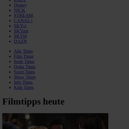
Disney
NICK
STREAM
CANAL+
SKYci
SKYaut
SKYbl
DAZN
Alle
Tipps
Film
Tipps
Serie
Tipps
Doku
Tipps
Sport
Tipps
Show
Tipps
Info
Tipps
Kids
Tipps
Filmtipps heute