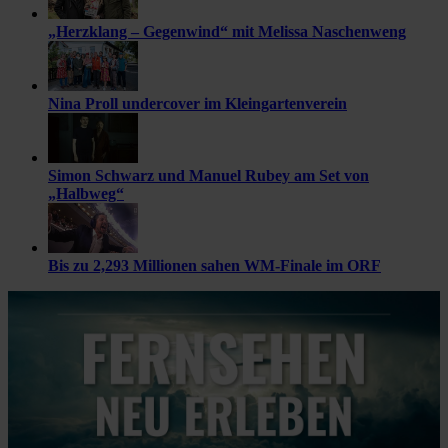
„Herzklang – Gegenwind“ mit Melissa Naschenweng
Nina Proll undercover im Kleingartenverein
Simon Schwarz und Manuel Rubey am Set von
„Halbweg“
Bis zu 2,293 Millionen sahen WM-Finale im ORF