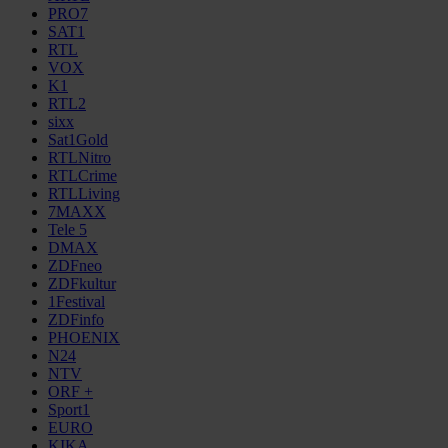
PRO7
SAT1
RTL
VOX
K1
RTL2
sixx
Sat1Gold
RTLNitro
RTLCrime
RTLLiving
7MAXX
Tele 5
DMAX
ZDFneo
ZDFkultur
1Festival
ZDFinfo
PHOENIX
N24
NTV
ORF +
Sport1
EURO
KIKA