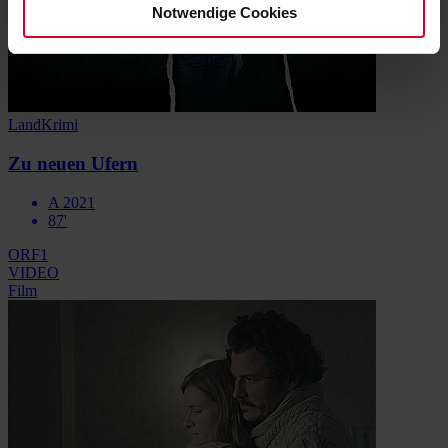
Notwendige Cookies
LandKrimi
Zu neuen Ufern
A 2021
87'
ORF1
VIDEO
Film