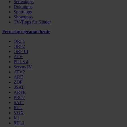
Serientipps
Dokutipps
Sporttipps
Showtipps
TV-Tipps für Kinder
Fernsehprogramm heute
ORF1
ORF2
ORF III
ATV
PULS 4
ServusTV
ATV2
ARD
ZDF
3SAT
ARTE
PRO7
SAT1
RTL
VOX
K1
RTL2