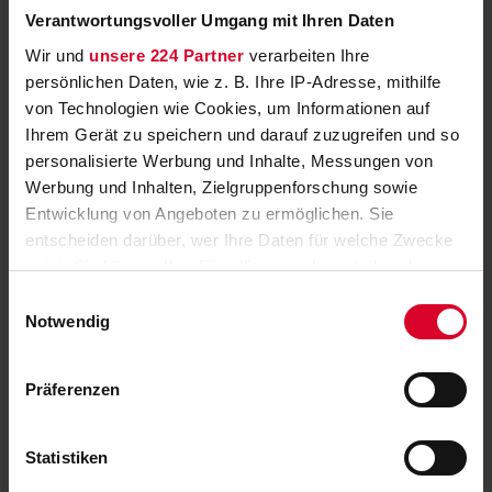
Verantwortungsvoller Umgang mit Ihren Daten
heute
Wir und
unsere 224 Partner
verarbeiten Ihre
Neue ORF-III-Doku beleuchtet Roma im
persönlichen Daten, wie z. B. Ihre IP-Adresse, mithilfe
Burgenland
von Technologien wie Cookies, um Informationen auf
Ihrem Gerät zu speichern und darauf zuzugreifen und so
heute
personalisierte Werbung und Inhalte, Messungen von
RB Leipzig testet bei Leeds United live bei
Werbung und Inhalten, Zielgruppenforschung sowie
ServusTV
Entwicklung von Angeboten zu ermöglichen. Sie
entscheiden darüber, wer Ihre Daten für welche Zwecke
morgen
nutzt. Sie können Ihre Einwilligung jederzeit über die
Cookie-Erklärung oder durch Klicken auf das Privacy
ORF startet Doku-Reihe über legendäre
Einwilligungsauswahl
Sehnsuchtsorte
Trigger Symbol ändern oder widerrufen
Notwendig
Mehr News anzeigen
Wenn Sie es erlauben, würden wir auch gerne:
Präferenzen
Informationen über Ihre geografische Lage
Aktuelle Ausgabe
erfassen, welche bis auf einige Meter genau sein
können
Statistiken
Ihr Gerät durch aktives Scannen nach