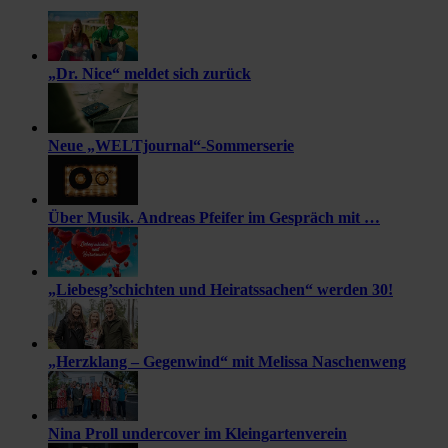
„Dr. Nice“ meldet sich zurück
Neue „WELTjournal“-Sommerserie
Über Musik. Andreas Pfeifer im Gespräch mit …
„Liebesg’schichten und Heiratssachen“ werden 30!
„Herzklang – Gegenwind“ mit Melissa Naschenweng
Nina Proll undercover im Kleingartenverein