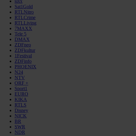
sixx
Sat1Gold
RTLNitro
RTLCrime
RTLLiving
7MAXX
Tele 5
DMAX
ZDFneo
ZDFkultur
1Festival
ZDFinfo
PHOENIX
N24
NTV
ORF +
Sport1
EURO
KIKA
RTLS
Disney
NICK
BR
SWR
NDR