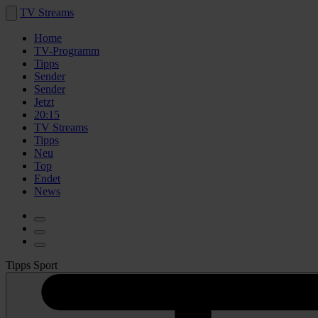
TV Streams
Home
TV-Programm
Tipps
Sender
Sender
Jetzt
20:15
TV Streams
Tipps
Neu
Top
Endet
News
Tipps Sport