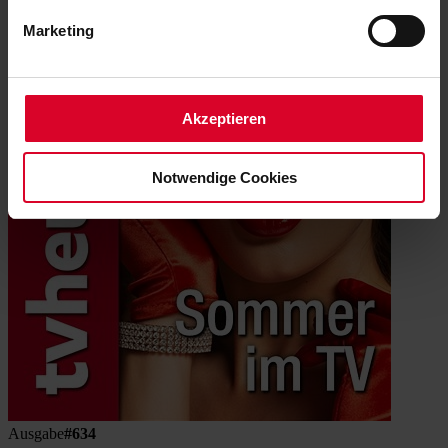
bestimmten Merkmalen (Fingerprinting) identifizieren
Marketing
Erfahren Sie mehr darüber, wie Ihre persönlichen Daten
verarbeitet werden, und legen Sie Ihre Präferenzen im
Abschnitt Einzelheiten
fest.
Akzeptieren
Notwendige Cookies
Ausgabe
#634