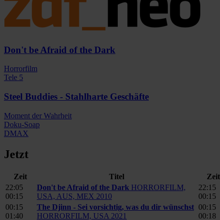
Don't be Afraid of the Dark
Horrorfilm
Tele 5
Steel Buddies - Stahlharte Geschäfte
Moment der Wahrheit
Doku-Soap
DMAX
Jetzt
Zeit
Titel
Zeit
22:05
Don't be Afraid of the Dark
HORRORFILM,
22:15
00:15
USA, AUS, MEX 2010
00:15
00:15
The Djinn - Sei vorsichtig, was du dir wünschst
00:15
01:40
HORRORFILM, USA 2021
00:18