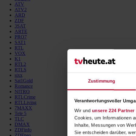
ATV
ATV2
ARD
ZDF
3SAT
ARTE
PRO7
SAT1
RTL
VOX
K1
RTL2
RTLS
sixx
Sat1Gold
Zustimmung
Romance
NITRO
RTLCrime
Verantwortungsvoller Umgan
RTLLiving
7MAXX
Wir und
unsere 224 Partner
Tele 5
Cookies, um Informationen a
TLC
DMAX
Inhalte, Messungen von Werb
ZDFinfo
Sie entscheiden darüber, wer
ZDFneo