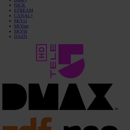
NICK
STREAM
CANAL+
SKYci
SKYaut
SKYbl
DAZN