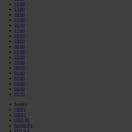
12:00
13:00
14:00
15:00
16:00
17:00
18:00
19:00
20:00
21:00
22:00
23:00
00:00
01:00
02:00
03:00
04:00
05:00
Sender
ORF1
ORF2
ORF III
ServusTV
PULS 4