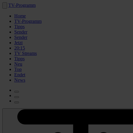
TV-Programm
Home
TV-Programm
Tipps
Sender
Sender
Jetzt
20:15
TV Streams
Tipps
Neu
Top
Endet
News