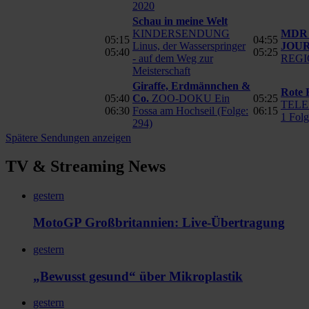
2020
Schau in meine Welt
KINDERSENDUNG
MDR
05:15
04:55
Linus, der Wasserspringer
JOU
05:40
05:25
- auf dem Weg zur
REG
Meisterschaft
Giraffe, Erdmännchen &
Rote 
05:40
Co.
ZOO-DOKU Ein
05:25
TELEN
06:30
Fossa am Hochseil (Folge:
06:15
1 Folg
294)
Spätere Sendungen anzeigen
TV & Streaming News
gestern
MotoGP Großbritannien: Live-Übertragung
gestern
„Bewusst gesund“ über Mikroplastik
gestern