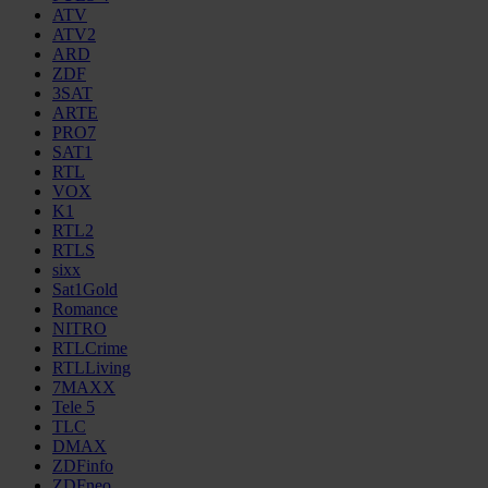
ATV
ATV2
ARD
ZDF
3SAT
ARTE
PRO7
SAT1
RTL
VOX
K1
RTL2
RTLS
sixx
Sat1Gold
Romance
NITRO
RTLCrime
RTLLiving
7MAXX
Tele 5
TLC
DMAX
ZDFinfo
ZDFneo