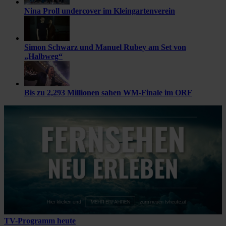
Nina Proll undercover im Kleingartenverein
Simon Schwarz und Manuel Rubey am Set von
„Halbweg“
Bis zu 2,293 Millionen sahen WM-Finale im ORF
TV-Programm heute