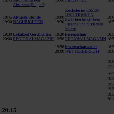
18:45
Sardinien zu den
19:00
LIFESTYLE
18:
Abruzzen (Folge: 2)
Kochstories
ESSEN
UND TRINKEN
18:45
Aktuelle Stunde
19:00
18:
Zwischen hessischem
19:30
NACHRICHTEN
19:30
18:
Riesling und türkischen
Mezze
19:30
Lokalzeit Geschichten
19:30
hessenschau
18:
20:00
REGIONALMAGAZIN
19:58
REGIONALMAGAZIN
18:
19:58
hessenschauwetter
18:
20:00
WETTERBERICHT
19:
19:
19:
19:
19:
19:
19:
19:
20:
20:15