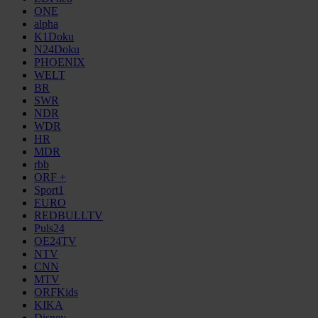
ONE
alpha
K1Doku
N24Doku
PHOENIX
WELT
BR
SWR
NDR
WDR
HR
MDR
rbb
ORF +
Sport1
EURO
REDBULLTV
Puls24
OE24TV
NTV
CNN
MTV
ORFKids
KIKA
Disney