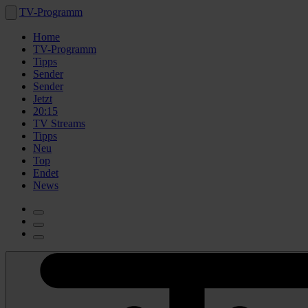
TV-Programm
Home
TV-Programm
Tipps
Sender
Sender
Jetzt
20:15
TV Streams
Tipps
Neu
Top
Endet
News