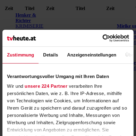
Zeit
Titel
Zeit
Titel
Zeit
Henker &
Richter
KRIMISERIE
Mielke u
23:15
Durch die
22:30
strassenstars
22:00
- Innenan
00:00
Blume
23:00
QUIZSHOW
22:45
Staatssic
(Staffel: 1
DOKUM
Folge: 5), D
2011
Zustimmung
Details
Anzeigeneinstellungen
Über
strassenstars -
23:00
22:45
Sorry Ge
HISTORY
23:30
00:15
DOKUM
QUIZSHOW
Verantwortungsvoller Umgang mit Ihren Daten
Ein Pazifist im Krieg -
23:30
Tagebuch eines
Wir und
unsere 224 Partner
verarbeiten Ihre
01:00
ukrainischen Soldaten
persönlichen Daten, wie z. B. Ihre IP-Adresse, mithilfe
DOKUMENTARFILM
von Technologien wie Cookies, um Informationen auf
00:00
Ihrem Gerät zu speichern und darauf zuzugreifen und so
personalisierte Werbung und Inhalte, Messungen von
Zeit
Titel
Zeit
Titel
Zeit
Titel
Werbung und Inhalten, Zielgruppenforschung sowie
Kochstories
Entwicklung von Angeboten zu ermöglichen. Sie
(Wh.)