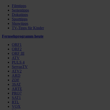
Filmtipps
Serientipps
Dokutipps
Sporttipps
Showtipps
TV-Tipps für Kinder
Fernsehprogramm heute
ORF1
ORF2
ORF III
ATV
PULS 4
ServusTV
ATV2
ARD
ZDF
3SAT
ARTE
PRO7
SAT1
RTL
VOX