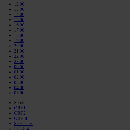
12:00
13:00
14:00
15:00
16:00
17:00
18:00
19:00
20:00
21:00
22:00
23:00
00:00
01:00
02:00
03:00
04:00
05:00
Sender
ORF1
ORF2
ORF III
ServusTV
PULS 4