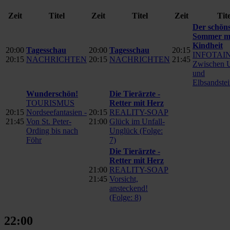
Zeit
Titel
Zeit
Titel
Zeit
Tite
Der schöns
Sommer m
Kindheit
20:00
Tagesschau
20:00
Tagesschau
20:15
INFOTAI
20:15
NACHRICHTEN
20:15
NACHRICHTEN
21:45
Zwischen 
und
Elbsandste
Wunderschön!
Die Tierärzte -
TOURISMUS
Retter mit Herz
20:15
Nordseefantasien -
20:15
REALITY-SOAP
21:45
Von St. Peter-
21:00
Glück im Unfall-
Ording bis nach
Unglück (Folge:
Föhr
7)
Die Tierärzte -
Retter mit Herz
21:00
REALITY-SOAP
21:45
Vorsicht,
ansteckend!
(Folge: 8)
22:00