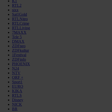
K1
RTL2
sixx
Sat1Gold
RTLNitro
RTLCrime
RTLLiving
7MAXX
Tele 5
DMAX
ZDFneo
ZDFkultur
1Festival
ZDFinfo
PHOENIX
N24
NTV
ORF +
Sport1
EURO
KIKA
RTLS
Disney
NICK
BR