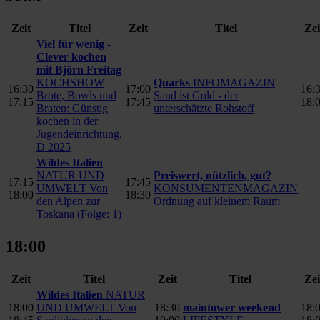
Zeit
Titel
Zeit
Titel
Zei
Viel für wenig -
Clever kochen
mit Björn Freitag
KOCHSHOW
Quarks
INFOMAGAZIN
16:30
17:00
16:
Brote, Bowls und
Sand ist Gold - der
17:15
17:45
18:
Braten: Günstig
unterschätzte Rohstoff
kochen in der
Jugendeinrichtung,
D 2025
Wildes Italien
NATUR UND
Preiswert, nützlich, gut?
17:15
17:45
UMWELT Von
KONSUMENTENMAGAZIN
18:00
18:30
den Alpen zur
Ordnung auf kleinem Raum
Toskana (Folge: 1)
18:00
Zeit
Titel
Zeit
Titel
Zei
Wildes Italien
NATUR
18:00
UND UMWELT Von
18:30
maintower weekend
18: