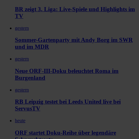
BR zeigt 3. Liga: Live-Spiele und Highlights im
TV
gestern
Sommer-Gartenparty mit Andy Borg im SWR
und im MDR
gestern
Neue ORF-III-Doku beleuchtet Roma im
Burgenland
gestern
RB Leipzig testet bei Leeds United live bei
ServusTV
heute
ORF startet Doku-Reihe über legendäre