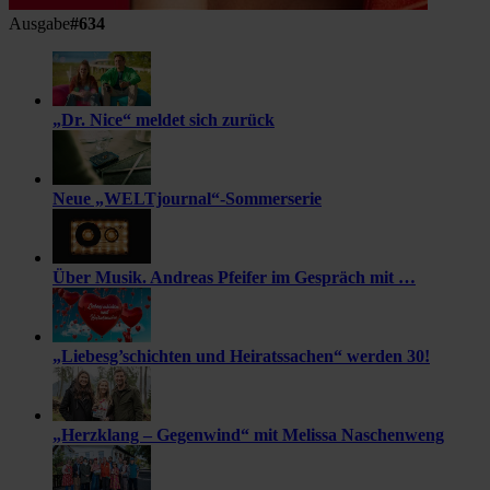
Ausgabe
#634
„Dr. Nice“ meldet sich zurück
Neue „WELTjournal“-Sommerserie
Über Musik. Andreas Pfeifer im Gespräch mit …
„Liebesg’schichten und Heiratssachen“ werden 30!
„Herzklang – Gegenwind“ mit Melissa Naschenweng