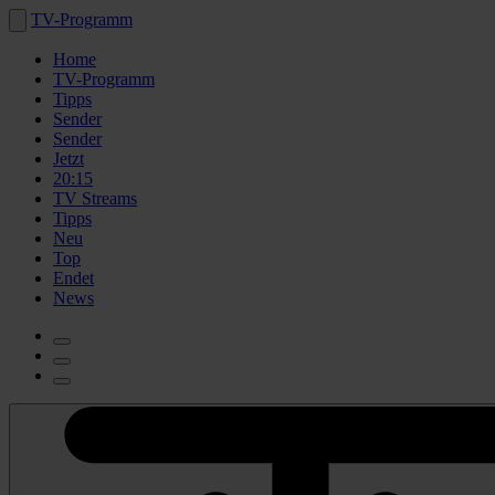
TV-Programm
Home
TV-Programm
Tipps
Sender
Sender
Jetzt
20:15
TV Streams
Tipps
Neu
Top
Endet
News