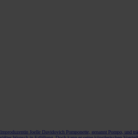
 Filmproduzentin Joelle Davidovich Pomponette, genannt Pompo, und trä
n größter Wunsch in Erfüllung. Doch kann er seine künstlerischen Vor