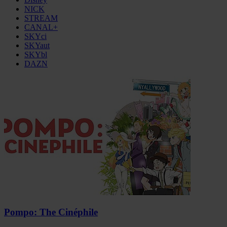
NICK
STREAM
CANAL+
SKYci
SKYaut
SKYbl
DAZN
Pompo: The Cinéphile