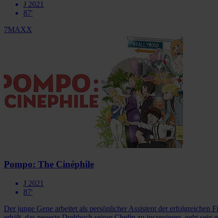
J 2021
87'
7MAXX
Pompo: The Cinéphile
J 2021
87'
Der junge Gene arbeitet als persönlicher Assistent der erfolgreichen
erhält, das neueste Drehbuch seiner Chefin zu inszenieren, geht sei