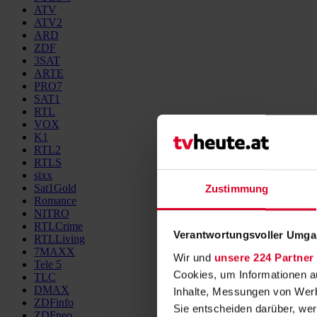
ATV
ATV2
ARD
ZDF
3SAT
ARTE
PRO7
SAT1
RTL
VOX
K1
RTL2
RTLS
sixx
Sat1Gold
Zustimmung
Romance
NITRO
RTLCrime
Verantwortungsvoller Umgan
RTLLiving
7MAXX
Wir und
unsere 224 Partner
Tele 5
Cookies, um Informationen a
TLC
DMAX
Inhalte, Messungen von Werb
ZDFinfo
Sie entscheiden darüber, wer
ZDFneo