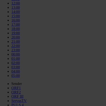
12:00
13:00
14:00
15:00
16:00
17:00
18:00
19:00
20:00
21:00
22:00
23:00
00:00
01:00
02:00
03:00
04:00
05:00
Sender
ORF1
ORF2
ORF III
ServusTV
PULS 4