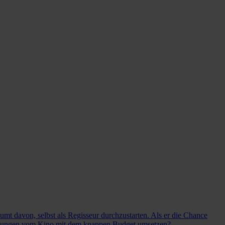
umt davon, selbst als Regisseur durchzustarten. Als er die Chance
stellungen vom Kino mit dem knappen Budget umsetzen?