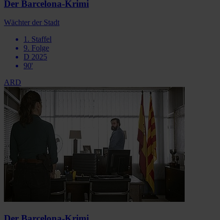
Der Barcelona-Krimi
Wächter der Stadt
1. Staffel
9. Folge
D 2025
90'
ARD
Der Barcelona-Krimi