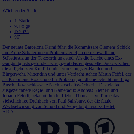
Wächter der Stadt
1. Staffel
9. Folge
D 2025
90'
Der neunte Barcelona-Krimi führt die Kommissare Clemens Schick
und Anne Schäfer in ein Problemviertel, in dem Gewalt und
Selbstjustiz an der Tagesordnung sind. Als die Leiche eines Ex-
Gangmitglieds gefunden wird, gerät das eingespielte Duo zwischen
die aufgeheizten Konfliktlinien von Gangster-Banden und
Bürgerwehr. Mittendrin und unter Verdacht stehen Martin Feifel, der
als Pastor eine Boxschule für Problemjugendliche betreibt und Inga
Busch als verschlossene Nachbarschaftswächterin. Das vielfach
ausgezeichnete Regie- und Kameraduo Andreas Kleinert und
Johann Feindt, bekannt durch "Lieber Thomas", verfilmte das
vielschichtige Drehbuch von Paul Salisbury, der die fatale
Wechselwirkung von Schuld und Vergeltung herausarbeitet.
ARD