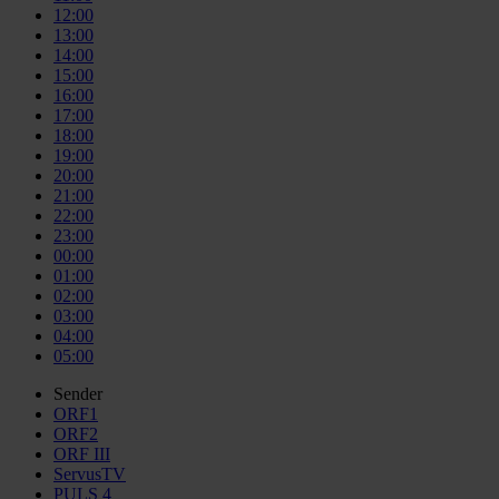
12:00
13:00
14:00
15:00
16:00
17:00
18:00
19:00
20:00
21:00
22:00
23:00
00:00
01:00
02:00
03:00
04:00
05:00
Sender
ORF1
ORF2
ORF III
ServusTV
PULS 4