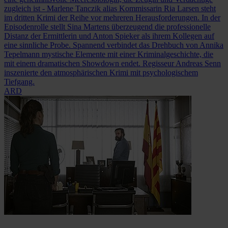
zugleich ist - Marlene Tanczik alias Kommissarin Ria Larsen steht
im dritten Krimi der Reihe vor mehreren Herausforderungen. In der
Episodenrolle stellt Sina Martens überzeugend die professionelle
Distanz der Ermittlerin und Anton Spieker als ihrem Kollegen auf
eine sinnliche Probe. Spannend verbindet das Drehbuch von Annika
Tepelmann mystische Elemente mit einer Kriminalgeschichte, die
mit einem dramatischen Showdown endet. Regisseur Andreas Senn
inszenierte den atmosphärischen Krimi mit psychologischem
Tiefgang.
ARD