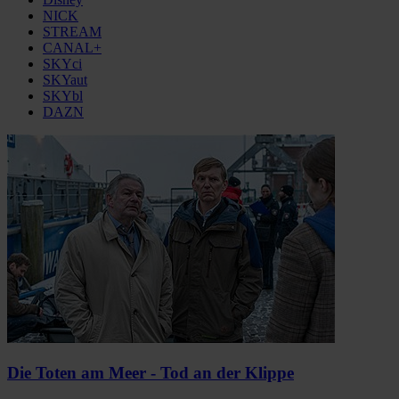
NICK
STREAM
CANAL+
SKYci
SKYaut
SKYbl
DAZN
Die Toten am Meer - Tod an der Klippe