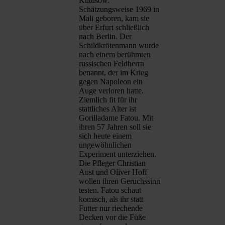
Kutusow.
Schätzungsweise 1969 in
Mali geboren, kam sie
über Erfurt schließlich
nach Berlin. Der
Schildkrötenmann wurde
nach einem berühmten
russischen Feldherrn
benannt, der im Krieg
gegen Napoleon ein
Auge verloren hatte.
Ziemlich fit für ihr
stattliches Alter ist
Gorilladame Fatou. Mit
ihren 57 Jahren soll sie
sich heute einem
ungewöhnlichen
Experiment unterziehen.
Die Pfleger Christian
Aust und Oliver Hoff
wollen ihren Geruchssinn
testen. Fatou schaut
komisch, als ihr statt
Futter nur riechende
Decken vor die Füße