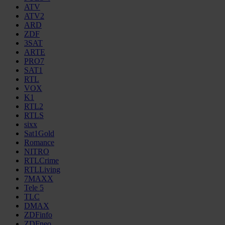
ATV
ATV2
ARD
ZDF
3SAT
ARTE
PRO7
SAT1
RTL
VOX
K1
RTL2
RTLS
sixx
Sat1Gold
Romance
NITRO
RTLCrime
RTLLiving
7MAXX
Tele 5
TLC
DMAX
ZDFinfo
ZDFneo