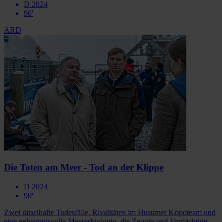
D 2024
90'
ARD
Die Toten am Meer - Tod an der Klippe
D 2024
90'
Zwei rätselhafte Todesfälle, Rivalitäten im Husumer Kripoteam und
eine geheimnisvolle Meeresbiologin, die Zeugin und Verdächtige