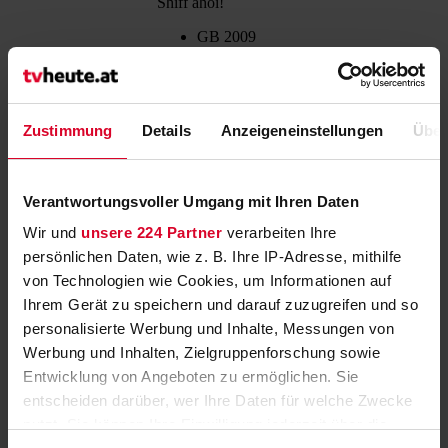
Shiff ahoi!
GB 2009
10'
Der Bauer schleppt ein
altes Schiff auf den Hof.
Hofhund Bitzer soll das
Zustimmung
Details
Anzeigeneinstellungen
Über
gute Stück auf
Vordermann bringen,
doch die
ARD
07:05
07:05
Renovierungsarbeiten
Kids
07:15
07:15
Verantwortungsvoller Umgang mit Ihren Daten
geraten schnell außer
Wir und
unsere 224 Partner
verarbeiten Ihre
Kontrolle. Shaun und
seine Freunde entern den
persönlichen Daten, wie z. B. Ihre IP-Adresse, mithilfe
Kahn und geraten in
von Technologien wie Cookies, um Informationen auf
einen wilden
Ihrem Gerät zu speichern und darauf zuzugreifen und so
Piratenkampf mit den
fiesen Schweinen.
personalisierte Werbung und Inhalte, Messungen von
Mehr zur Sendung
Werbung und Inhalten, Zielgruppenforschung sowie
Erinnerung
Entwicklung von Angeboten zu ermöglichen. Sie
Google
entscheiden darüber, wer Ihre Daten für welche Zwecke
iCalendar
nutzt. Sie können Ihre Einwilligung jederzeit über die
Outlook