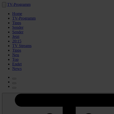
TV-Programm
Home
TV-Programm
Tipps
Sender
Sender
Jetzt
20:15
TV Streams
Tipps
Neu
Top
Endet
News