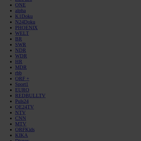
ONE
alpha
K1Doku
N24Doku
PHOENIX
WELT
BR
SWR
NDR
WDR
HR
MDR
rbb
ORF +
Sport1
EURO
REDBULLTV
Puls24
OE24TV
NTV
CNN
MTV
ORFKids
KIKA
Disney