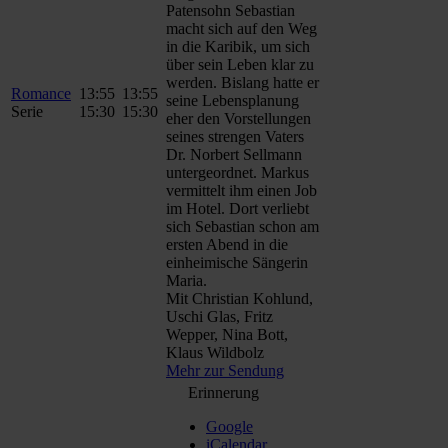
Patensohn Sebastian
macht sich auf den Weg
in die Karibik, um sich
über sein Leben klar zu
werden. Bislang hatte er
Romance
13:55
13:55
seine Lebensplanung
Serie
15:30
15:30
eher den Vorstellungen
seines strengen Vaters
Dr. Norbert Sellmann
untergeordnet. Markus
vermittelt ihm einen Job
im Hotel. Dort verliebt
sich Sebastian schon am
ersten Abend in die
einheimische Sängerin
Maria.
Mit Christian Kohlund,
Uschi Glas, Fritz
Wepper, Nina Bott,
Klaus Wildbolz
Mehr zur Sendung
Erinnerung
Google
iCalendar