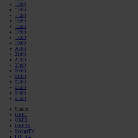
12:00
13:00
14:00
15:00
16:00
17:00
18:00
19:00
20:00
21:00
22:00
23:00
00:00
01:00
02:00
03:00
04:00
05:00
Sender
ORF1
ORF2
ORF III
ServusTV
PULS 4