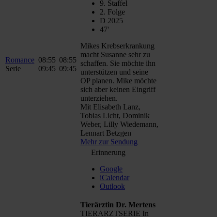
9. Staffel
2. Folge
D 2025
47'
Mikes Krebserkrankung
macht Susanne sehr zu
Romance
08:55
08:55
schaffen. Sie möchte ihn
Serie
09:45
09:45
unterstützen und seine
OP planen. Mike möchte
sich aber keinen Eingriff
unterziehen.
Mit Elisabeth Lanz,
Tobias Licht, Dominik
Weber, Lilly Wiedemann,
Lennart Betzgen
Mehr zur Sendung
Erinnerung
Google
iCalendar
Outlook
Tierärztin Dr. Mertens
TIERARZTSERIE In