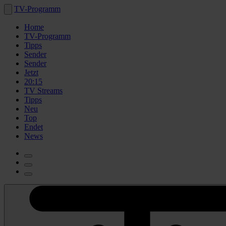
TV-Programm
Home
TV-Programm
Tipps
Sender
Sender
Jetzt
20:15
TV Streams
Tipps
Neu
Top
Endet
News