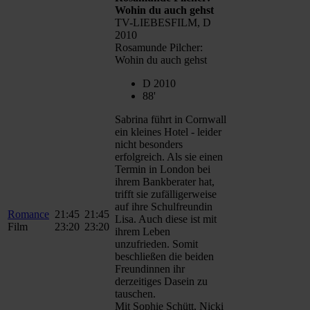
Wohin du auch gehst
TV-LIEBESFILM, D
2010
Rosamunde Pilcher:
Wohin du auch gehst
D 2010
88'
Sabrina führt in Cornwall
ein kleines Hotel - leider
nicht besonders
erfolgreich. Als sie einen
Termin in London bei
ihrem Bankberater hat,
trifft sie zufälligerweise
auf ihre Schulfreundin
Romance
21:45
21:45
Lisa. Auch diese ist mit
Film
23:20
23:20
ihrem Leben
unzufrieden. Somit
beschließen die beiden
Freundinnen ihr
derzeitiges Dasein zu
tauschen.
Mit Sophie Schütt, Nicki