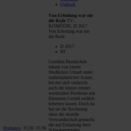
Outlook
Von Erholung war nie
die Rede
TV-
KOMÖDIE, D 2017
Von Erholung war nie
die Rede
D 2017
89'
Gundula Bundschuh
träumt von einem
friedlichen Urlaub unter
mallorquinischer Sonne,
bei der sich vielleicht
auch die immer ernster
werdenden Probleme mit
Ehemann Gerald endlich
beheben lassen. Doch da
hat sie die Rechnung
ohne die skurrile
Verwandtschaft gemacht,
die auf Einladung ihrer
Romance
15:30
15:30
Schwiegermutter