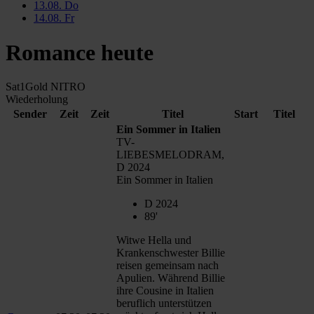
13.08.
Do
14.08.
Fr
Romance heute
Sat1Gold
NITRO
Wiederholung
Sender
Zeit
Zeit
Titel
Start
Titel
Ein Sommer in Italien
TV-
LIEBESMELODRAM,
D 2024
Ein Sommer in Italien
D 2024
89'
Witwe Hella und
Krankenschwester Billie
reisen gemeinsam nach
Apulien. Während Billie
ihre Cousine in Italien
beruflich unterstützen