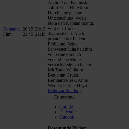
Ärztin Nora Kaminski
sofort Erste Hilfe leistet.
Durch eine genaue
Untersuchung, wozu
Nora den Kapitän drängt,
wird ein Tumor
Romance
20:15
20:15
diagnostiziert. Auch
Film
21:45
21:45
privat hat der Patient
Probleme. Seine
Schwester Julia hält ihm
vor, seine kürzlich
verstorbene Mutter
vernachlässigt zu haben.
Mit Tanja Wedhorn,
Benjamin Grüter,
Bernhard Piesk, Anne
Werner, Patrick Heyn
Mehr zur Sendung
Erinnerung
Google
iCalendar
Outlook
Rosamunde Pilcher: