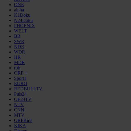
ONE
alpha
K1Doku
N24Doku
PHOENIX
WELT
BR
SWR
NDR
WDR
HR
MDR
rbb
ORF +
Sport1
EURO
REDBULLTV
Puls24
OE24TV
NTV
CNN
MTV
ORFKids
KIKA
Disney