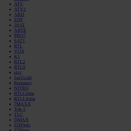
ATV
ATV2
ARD
ZDF
3SAT
ARTE
PRO7
SAT1
RTL
VOX
K1
RTL2
RTLS
sixx
Sat1Gold
Romance
NITRO
RTLCrime
RTLLiving
7MAXX
Tele 5
TLC
DMAX
ZDFinfo
ZDFneo