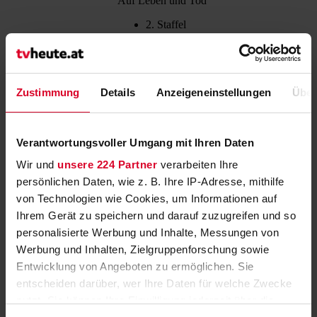
Auf Leben und Tod
2. Staffel
103. Folge
D 2025
48'
Die OP von Mike ist gut
Zustimmung
Details
Anzeigeneinstellungen
Über
verlaufen. Doch die Zeit
Romance
12:15
12:15
davor hat Susanne sehr
Serie
13:05
13:05
mitgenommen. Matteo
steht Susanne bei.
Verantwortungsvoller Umgang mit Ihren Daten
Mit Elisabeth Lanz,
Tobias Licht, Dominik
Wir und
unsere 224 Partner
verarbeiten Ihre
Weber, Lilly Wiedemann,
persönlichen Daten, wie z. B. Ihre IP-Adresse, mithilfe
Lennart Betzgen
von Technologien wie Cookies, um Informationen auf
Mehr zur Sendung
Ihrem Gerät zu speichern und darauf zuzugreifen und so
Erinnerung
personalisierte Werbung und Inhalte, Messungen von
Google
Werbung und Inhalten, Zielgruppenforschung sowie
iCalendar
Entwicklung von Angeboten zu ermöglichen. Sie
Outlook
entscheiden darüber, wer Ihre Daten für welche Zwecke
Tierärztin Dr. Mertens
nutzt. Sie können Ihre Einwilligung jederzeit über die
TIERARZTSERIE Die