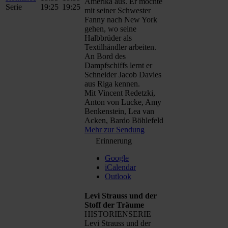
Amerika aus. Er möchte
Serie
19:25
19:25
mit seiner Schwester
Fanny nach New York
gehen, wo seine
Halbbrüder als
Textilhändler arbeiten.
An Bord des
Dampfschiffs lernt er
Schneider Jacob Davies
aus Riga kennen.
Mit Vincent Redetzki,
Anton von Lucke, Amy
Benkenstein, Lea van
Acken, Bardo Böhlefeld
Mehr zur Sendung
Erinnerung
Google
iCalendar
Outlook
Levi Strauss und der
Stoff der Träume
HISTORIENSERIE
Levi Strauss und der