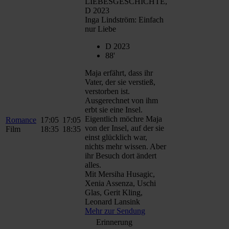
LIEBESGESCHICHTE,
D 2023
Inga Lindström: Einfach
nur Liebe
D 2023
88'
Maja erfährt, dass ihr
Vater, der sie verstieß,
verstorben ist.
Ausgerechnet von ihm
erbt sie eine Insel.
Eigentlich möchre Maja
Romance
17:05
17:05
von der Insel, auf der sie
Film
18:35
18:35
einst glücklich war,
nichts mehr wissen. Aber
ihr Besuch dort ändert
alles.
Mit Mersiha Husagic,
Xenia Assenza, Uschi
Glas, Gerit Kling,
Leonard Lansink
Mehr zur Sendung
Erinnerung