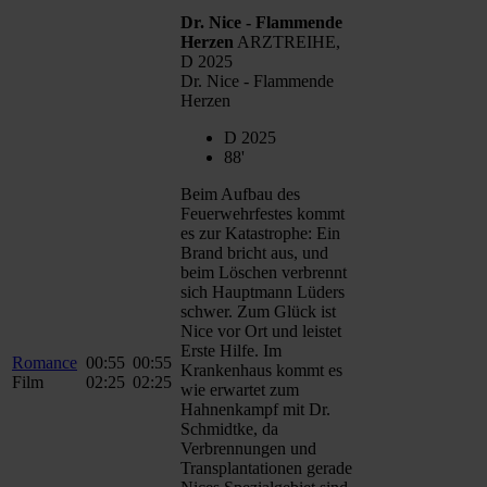
Dr. Nice - Flammende
Herzen
ARZTREIHE,
D 2025
Dr. Nice - Flammende
Herzen
D 2025
88'
Beim Aufbau des
Feuerwehrfestes kommt
es zur Katastrophe: Ein
Brand bricht aus, und
beim Löschen verbrennt
sich Hauptmann Lüders
schwer. Zum Glück ist
Nice vor Ort und leistet
Erste Hilfe. Im
Romance
00:55
00:55
Krankenhaus kommt es
Film
02:25
02:25
wie erwartet zum
Hahnenkampf mit Dr.
Schmidtke, da
Verbrennungen und
Transplantationen gerade