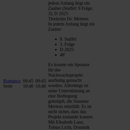
jedem Anfang liegt ein
Zauber (Staffel: 9 Folge:
3), D 2025
Tierärztin Dr. Mertens
In jedem Anfang liegt ein
Zauber
9. Staffel
3. Folge
D 2025
48'
Es konnte ein Sponsor
für das
Nachwuchsprojekt
ausfindig gemacht
Romance
09:45
09:45
werden. Allerdings ist
Serie
10:40
10:40
seine Unterstützung an
eine Bedingung
geknüpft, die Susanne
Mertens missfällt. Es ist
nicht sicher, dass das
Projekt zustande kommt.
Mit Elisabeth Lanz,
Tobias Licht, Dominik