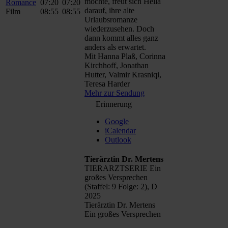
möchte, freut sich Hella
Romance
07:20
07:20
darauf, ihre alte
Film
08:55
08:55
Urlaubsromanze
wiederzusehen. Doch
dann kommt alles ganz
anders als erwartet.
Mit Hanna Plaß, Corinna
Kirchhoff, Jonathan
Hutter, Valmir Krasniqi,
Teresa Harder
Mehr zur Sendung
Erinnerung
Google
iCalendar
Outlook
Tierärztin Dr. Mertens
TIERARZTSERIE Ein
großes Versprechen
(Staffel: 9 Folge: 2), D
2025
Tierärztin Dr. Mertens
Ein großes Versprechen