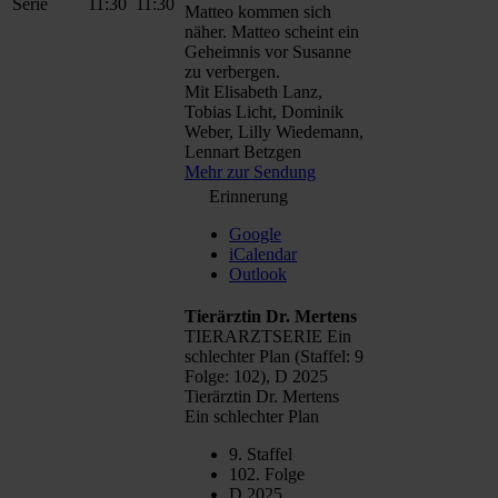
Serie
11:30
11:30
Matteo kommen sich
näher. Matteo scheint ein
Geheimnis vor Susanne
zu verbergen.
Mit Elisabeth Lanz,
Tobias Licht, Dominik
Weber, Lilly Wiedemann,
Lennart Betzgen
Mehr zur Sendung
Erinnerung
Google
iCalendar
Outlook
Tierärztin Dr. Mertens
TIERARZTSERIE Ein
schlechter Plan (Staffel: 9
Folge: 102), D 2025
Tierärztin Dr. Mertens
Ein schlechter Plan
9. Staffel
102. Folge
D 2025