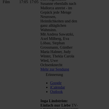
Film
17:05
17:05
Susanne ebenfalls nach
Mallorca anreist - im
Gepäck jede Menge
Neurosen,
Heimlichkeiten und den
ganz alltäglichen
Wahnsinn.
Mit Andrea Sawatzki,
Axel Milberg, Eva
Löbau, Stephan
Grossmann, Günther
Maria Halmer, Judy
Winter, Thekla Carola
Wied, Uwe
Ochsenknecht
Mehr zur Sendung
Erinnerung
Google
iCalendar
Outlook
Inga Lindström:
Einfach nur Liebe
TV-