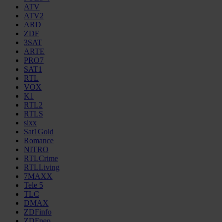
ATV
ATV2
ARD
ZDF
3SAT
ARTE
PRO7
SAT1
RTL
VOX
K1
RTL2
RTLS
sixx
Sat1Gold
Romance
NITRO
RTLCrime
RTLLiving
7MAXX
Tele 5
TLC
DMAX
ZDFinfo
ZDFneo