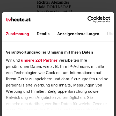
Richter Alexander
Hold
DOKU-SOAP
Eine Frau sieht rot, D
2008
Richter Alexander Hold
Eine Frau sieht rot
Zustimmung
Details
Anzeigeneinstellungen
Über
D 2008
55'
Jetzt LIVE streamen
Verantwortungsvoller Umgang mit Ihren Daten
Hat Miriam Bacher
ihrem ehemaligen
Wir und
unsere 224 Partner
verarbeiten Ihre
Nachbarn Stromstöße
persönlichen Daten, wie z. B. Ihre IP-Adresse, mithilfe
versetzt, weil sie ihn
SAT1
12:00
12:00
verdächtigt, sie mit
Doku
12:55
12:55
von Technologien wie Cookies, um Informationen auf
K.O.-Tropfen betäubt
Ihrem Gerät zu speichern und darauf zuzugreifen und so
und vergewaltigt zu
personalisierte Werbung und Inhalte, Messungen von
haben? Oder nimmt sie
nur die Tat auf sich, um
Werbung und Inhalten, Zielgruppenforschung sowie
ihren bereits
Entwicklung von Angeboten zu ermöglichen. Sie
vorbestraften Freund zu
entscheiden darüber, wer Ihre Daten für welche Zwecke
decken?
Mehr zur Sendung
nutzt. Sie können Ihre Einwilligung jederzeit über die
Erinnerung