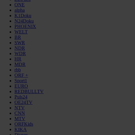
ONE
alpha
K1Doku
N24Doku
PHOENIX
WELT
BR
SWR
NDR
WDR
HR
MDR
rbb
ORF +
Sport1
EURO
REDBULLTV
Puls24
OE24TV
NTV
CNN
MTV
ORFKids
KIKA
Disney