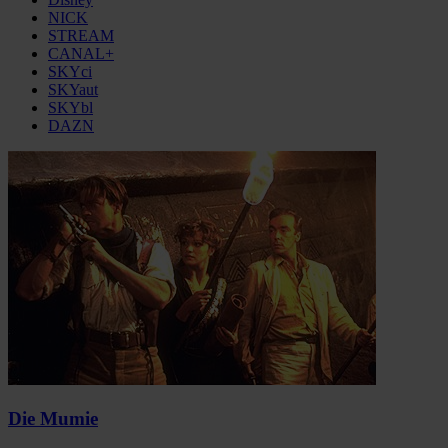
NICK
STREAM
CANAL+
SKYci
SKYaut
SKYbl
DAZN
Die Mumie