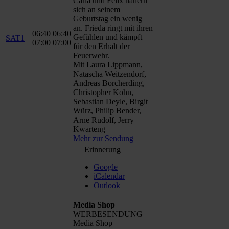
Carla und Felix nähern
sich an seinem
Geburtstag ein wenig
an. Frieda ringt mit ihren
06:40
06:40
Gefühlen und kämpft
SAT1
07:00
07:00
für den Erhalt der
Feuerwehr.
Mit Laura Lippmann,
Natascha Weitzendorf,
Andreas Borcherding,
Christopher Kohn,
Sebastian Deyle, Birgit
Würz, Philip Bender,
Arne Rudolf, Jerry
Kwarteng
Mehr zur Sendung
Erinnerung
Google
iCalendar
Outlook
Media Shop
WERBESENDUNG
Media Shop