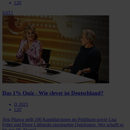
120'
SAT1
Das 1% Quiz - Wie clever ist Deutschland?
D 2023
120'
Jörg Pilawa stellt 100 Kandidat:innen im Publikum sowie Lisa
Feller und Pierre Littbarski einzigartige Quizfragen. Wer schafft es
bis zur 1%-Frage?