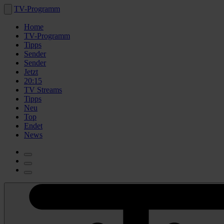
TV-Programm
Home
TV-Programm
Tipps
Sender
Sender
Jetzt
20:15
TV Streams
Tipps
Neu
Top
Endet
News