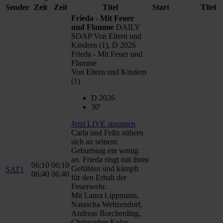
Sender
Zeit
Zeit
Titel
Start
Titel
Frieda - Mit Feuer
und Flamme
DAILY
SOAP Von Eltern und
Kindern (1), D 2026
Frieda - Mit Feuer und
Flamme
Von Eltern und Kindern
(1)
D 2026
30'
Jetzt LIVE streamen
Carla und Felix nähern
sich an seinem
Geburtstag ein wenig
an. Frieda ringt mit ihren
06:10
06:10
Gefühlen und kämpft
SAT1
06:40
06:40
für den Erhalt der
Feuerwehr.
Mit Laura Lippmann,
Natascha Weitzendorf,
Andreas Borcherding,
Christopher Kohn,