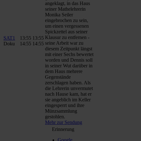
angeklagt, in das Haus
seiner Mathelehrerin
Monika Seiler
eingebrochen zu sein,
um einen vergessenen
Spickzettel aus seiner
Klausur zu entfernen -
SAT1
13:55
13:55
seine Arbeit war zu
Doku
14:55
14:55
diesem Zeitpunkt längst
mit einer Sechs bewertet
worden und Dennis soll
in seiner Wut darüber in
dem Haus mehrere
Gegenstände
zerschlagen haben. Als
die Lehrerin unvermutet
nach Hause kam, hat er
sie angeblich im Keller
eingesperrt und ihre
Münzsammlung
gestohlen.
Mehr zur Sendung
Erinnerung
Google