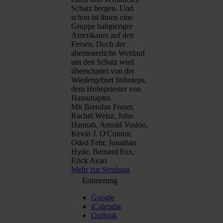
Schatz bergen. Und
schon ist ihnen eine
Gruppe habgieriger
Amerikaner auf den
Fersen. Doch der
abenteuerliche Wettlauf
um den Schatz wird
überschattet von der
Wiedergeburt Imhoteps,
dem Hohepriester von
Hamunaptra.
Mit Brendan Fraser,
Rachel Weisz, John
Hannah, Arnold Vosloo,
Kevin J. O'Connor,
Oded Fehr, Jonathan
Hyde, Bernard Fox,
Erick Avari
Mehr zur Sendung
Erinnerung
Google
iCalendar
Outlook