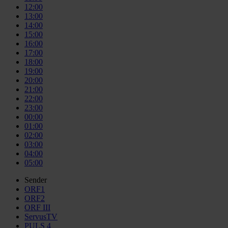
12:00
13:00
14:00
15:00
16:00
17:00
18:00
19:00
20:00
21:00
22:00
23:00
00:00
01:00
02:00
03:00
04:00
05:00
Sender
ORF1
ORF2
ORF III
ServusTV
PULS 4