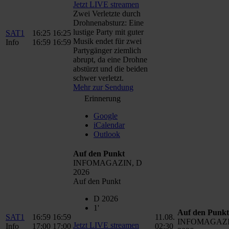
Jetzt LIVE streamen
Zwei Verletzte durch
Drohnenabsturz: Eine
lustige Party mit guter
SAT1
16:25
16:25
Musik endet für zwei
Info
16:59
16:59
Partygänger ziemlich
abrupt, da eine Drohne
abstürzt und die beiden
schwer verletzt.
Mehr zur Sendung
Erinnerung
Google
iCalendar
Outlook
Auf den Punkt
INFOMAGAZIN, D
2026
Auf den Punkt
D 2026
1'
Auf den Punkt
SAT1
16:59
16:59
11.08.
INFOMAGAZI
Jetzt LIVE streamen
Info
17:00
17:00
02:30