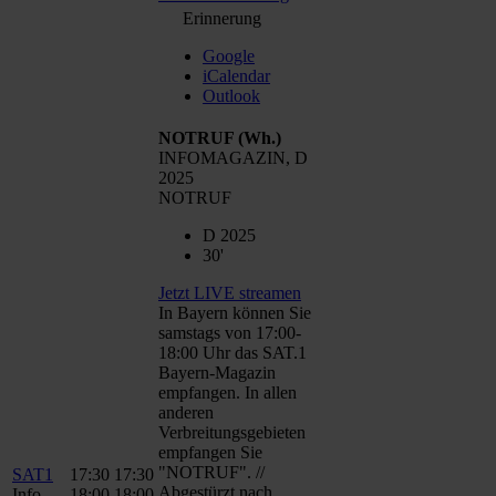
Erinnerung
Google
iCalendar
Outlook
NOTRUF
(Wh.)
INFOMAGAZIN, D
2025
NOTRUF
D 2025
30'
Jetzt LIVE streamen
In Bayern können Sie
samstags von 17:00-
18:00 Uhr das SAT.1
Bayern-Magazin
empfangen. In allen
anderen
Verbreitungsgebieten
empfangen Sie
"NOTRUF". //
SAT1
17:30
17:30
Abgestürzt nach
Info
18:00
18:00