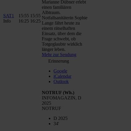
Marianne Dübner erlebt
einen familiären
Albtraum.
SAT1
15:55
15:55
Notfallsanitäterin Sophie
Info
16:25
16:25
Lange fährt heute zu
einem rätselhaften
Einsatz, über dem die
Frage schwebt, ob
Totgeglaubte wirklich
länger leben.
Mehr zur Sendung
Erinnerung
Google
iCalendar
Outlook
NOTRUF
(Wh.)
INFOMAGAZIN, D
2025
NOTRUF
D 2025
34'