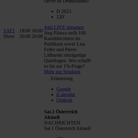
clever ist Deutschland?
D 2023
120'
Jetzt LIVE streamen
SAT1
18:00
18:00
Jörg Pilawa stellt 100
Show
20:00
20:00
Kandidat:innen im
Publikum sowie Lisa
Feller und Pierre
Littbarski einzigartige
Quizfragen. Wer schafft
es bis zur 1%-Frage?
Mehr zur Sendung
Erinnerung
Google
iCalendar
Outlook
Sat.1 Österreich
Aktuell
NACHRICHTEN
Sat.1 Österreich Aktuell