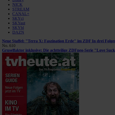
NICK
STREAM
CANAL+
SKYci
SKYaut
SKYbl
DAZN
Neue Staffel: "Terra X: Faszination Erde" im ZDF
In drei Folg
No. 610
Gruselfaktor inklusive: Die achtteilige ZDFneo-Serie "Love Suc