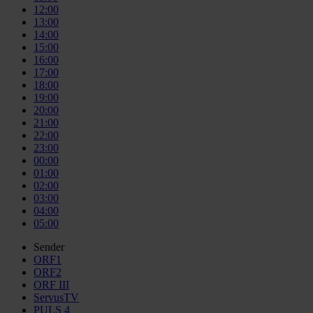
12:00
13:00
14:00
15:00
16:00
17:00
18:00
19:00
20:00
21:00
22:00
23:00
00:00
01:00
02:00
03:00
04:00
05:00
Sender
ORF1
ORF2
ORF III
ServusTV
PULS 4