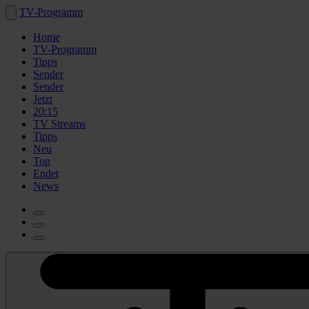
TV-Programm
Home
TV-Programm
Tipps
Sender
Sender
Jetzt
20:15
TV Streams
Tipps
Neu
Top
Endet
News