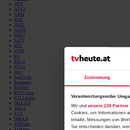
ATV
ATV2
ARD
ZDF
3SAT
ARTE
PRO7
SAT1
RTL
VOX
K1
RTL2
RTLS
sixx
Sat1Gold
Zustimmung
Romance
NITRO
RTLCrime
Verantwortungsvoller Umgan
RTLLiving
7MAXX
Wir und
unsere 224 Partner
Tele 5
Cookies, um Informationen a
TLC
DMAX
Inhalte, Messungen von Werb
ZDFinfo
Sie entscheiden darüber, wer
ZDFneo