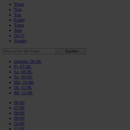
Tipps
Neu
Top
Endet
Tipps
Jetzt
20:15
Sender
Suchen
morgen, 06.08.
Fr, 07.08.
Sa, 08.08.
So, 09.08.
Mo, 10.08.
Di, 11.08.
Mi, 12.08.
06:00
07:00
08:00
09:00
10:00
11:00