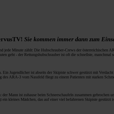
ServusTV!
Sie kommen immer dann zum Einsa
jede Minute zählt: Die Hubschrauber-Crews der österreichischen ARA
 geht - der Rettungshubschrauber ist oft die schnellste, manchmal sog
Ein Jugendlicher ist abseits der Skipiste schwer gestürzt mit Verdach
ng des ARA-3 vom Nassfeld fliegt zu einem Patienten mit starken Schm
: der Mann ist zuhause beim Schneeschaufeln zusammen gebrochen und
n kleines Mädchen, das auf einer viel befahrenen Skipiste gestürzt ist