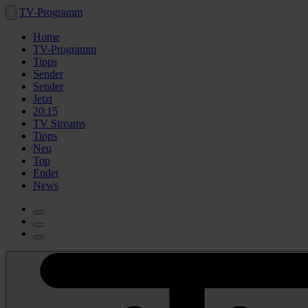
TV-Programm
Home
TV-Programm
Tipps
Sender
Sender
Jetzt
20:15
TV Streams
Tipps
Neu
Top
Endet
News