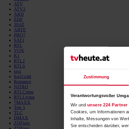
ATV
ATV2
ARD
ZDF
3SAT
ARTE
PRO7
SAT1
RTL
VOX
K1
RTL2
RTLS
sixx
Sat1Gold
Zustimmung
Romance
NITRO
RTLCrime
Verantwortungsvoller Umgan
RTLLiving
7MAXX
Wir und
unsere 224 Partner
Tele 5
Cookies, um Informationen a
TLC
DMAX
Inhalte, Messungen von Werb
ZDFinfo
Sie entscheiden darüber, wer
ZDFneo