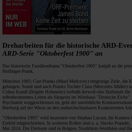
Dreharbeiten für die historische ARD-Eve
ARD-Serie "Oktoberfest 1900" an
Das historische Familiendrama "Oktoberfest 1905" knüpft an die pre
Hoflinger-Prank.
München 1905: Curt Pranks (Misel Maticevic) ehrgeizige Ziele, die E
gelungen. Somit sind auch Pranks Tochter Clara (Mercedes Müller) un
Colina Kandl (Brigitte Hobmeier) verbüßt derweil eine Haftstrafe für
selbstbestimmtes Leben als Sängerin im Wirtshaus "Deutsche Eiche". 
Psychiatrie weggeschlossen ist, geht der unerbittliche Konkurrenzka
Bierburg auf der Wiesn an den undurchschaubaren Konkurrenten Adam
"Oktoberfest 1905" wird inszeniert von Stephan Lacant, die Kamera
Eisfeld mitgeschrieben. In weiteren Rollen sind u. a. Slavko Popadi
Mai 2024. Die Drehorte sind in Belgien, Nordrhein-Westfalen und Ba