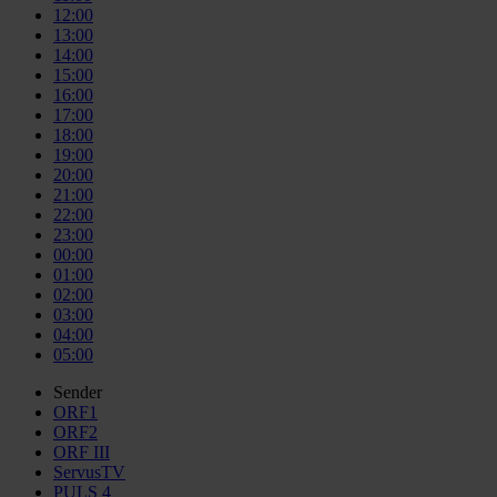
12:00
13:00
14:00
15:00
16:00
17:00
18:00
19:00
20:00
21:00
22:00
23:00
00:00
01:00
02:00
03:00
04:00
05:00
Sender
ORF1
ORF2
ORF III
ServusTV
PULS 4