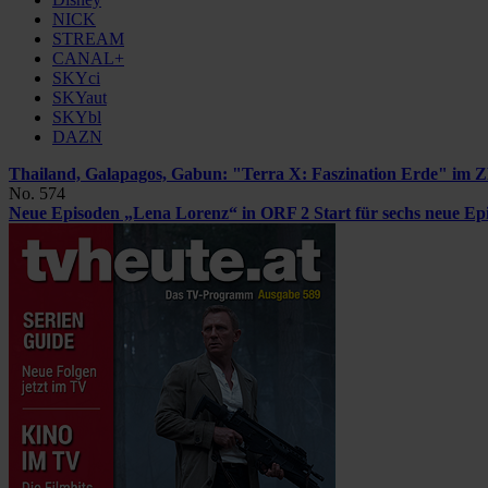
NICK
STREAM
CANAL+
SKYci
SKYaut
SKYbl
DAZN
Thailand, Galapagos, Gabun: "Terra X: Faszination Erde" im 
No. 574
Neue Episoden „Lena Lorenz“ in ORF 2
Start für sechs neue E