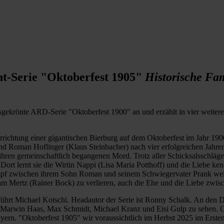
nt-Serie "Oktoberfest 1905"
Historische Fam
isgekrönte ARD-Serie "Oktoberfest 1900" an und erzählt in vier weiter
rrichtung einer gigantischen Bierburg auf dem Oktoberfest im Jahr 1900
d Roman Hoflinger (Klaus Steinbacher) nach vier erfolgreichen Jahren
 ihren gemeinschaftlich begangenen Mord. Trotz aller Schicksalsschläge 
Dort lernt sie die Wirtin Nappi (Lisa Maria Potthoff) und die Liebe k
mpf zwischen ihrem Sohn Roman und seinem Schwiegervater Prank weiter:
 Mertz (Rainer Bock) zu verlieren, auch die Ehe und die Liebe zwis
 führt Michael Kotschi. Headautor der Serie ist Ronny Schalk. An de
c, Marwin Haas, Max Schmidt, Michael Kranz und Eisi Gulp zu sehen. Ge
yern. "Oktoberfest 1905" wir voraussichtlich im Herbst 2025 im Erste