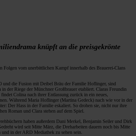
iliendrama knüpft an die preisgekrönte
en Folgen vom unerbittlichen Kampf innerhalb des Brauerei-Clans
 und die Fusion mit Deibel Bräu der Familie Hoflinger, sind
 in der Riege der Münchner Großbrauer etabliert. Claras Freundin
findet Colina nach ihrer Entlassung zurück in ein neues,
ennen. Während Maria Hoflinger (Martina Gedeck) nach wie vor in der
 Der Hass in der Familie eskaliert. So drohen sie, nicht nur ihre
chen Roman und Clara stehen auf dem Spiel.
n Drehbüchern haben außerdem Dani Merkel, Benjamin Seiler und Dirk
dreht wird seit Mitte März, die Dreharbeiten dauern noch bis Mitte
n und in der ARD Mediathek zu sehen sein.