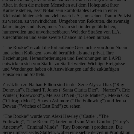
Alter, in dem die meisten Menschen auf dem Höhepunkt ihrer
Karriere stehen, lässt Nolan sein komfortables Leben in einer
Kleinstadt hinter sich und zieht nach L.A., um seinen Traum Polizist
zu werden, zu verwirklichen. Umgeben von Rekruten, die zwanzig
Jahre jünger sind als er, muss Nolan sich in der gefährlichen,
humorvollen und unvorhersehbaren Welt der Straßen von L.A.
zurechtfinden und seine zweite Chance im Leben nutzen.
"The Rookie" erzählt die fortlaufende Geschichte von John Nolan
und seinen Kollegen, sowohl beruflich als auch privat. Ihre
Beziehungen, Herausforderungen und Bedrohungen im LAPD
entwickeln sich von Staffel zu Staffel weiter. Wichtige Ereignisse
und Wendungen haben oft Auswirkungen auf die zukünftigen
Episoden und Staffeln.
Zusätzlich zu Nathan Fillion sind in der Serie Alyssa Diaz ("Ray
Donovan"), Richard T. Jones ("Santa Clarita Diet", "Narcos"), Eric
Winter ("Rosewood"), Melissa O'Neil ("Dark Matter"), Mekia Cox
("Chicago Med"), Shawn Ashmore ("The Following") und Jenna
Dewan ("Witches of East End") zu sehen.
"The Rookie" wurde von Alexi Hawley ("Castle", "The
Following", "The Recruit") kreiert und von Mark Gordon ("Grey's
Anatomy", "Criminal Minds", "Ray Donovan") produziert. Die
Serie umfasst sechs Staffeln, wobei eine siebte derzeit in Produktion