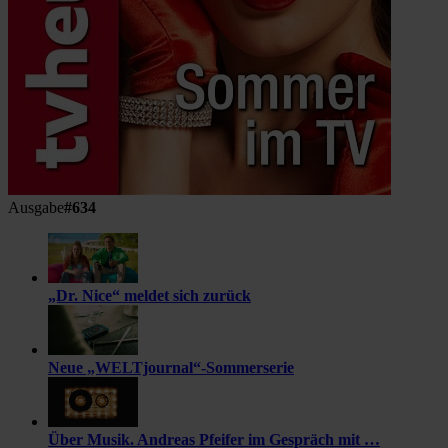
Ausgabe
#634
„Dr. Nice“ meldet sich zurück
Neue „WELTjournal“-Sommerserie
Über Musik. Andreas Pfeifer im Gespräch mit …