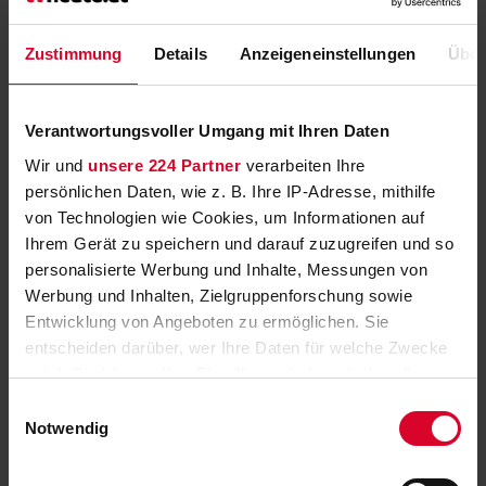
Dokumentation über Prinz Harry's Buch “Spare"
»
Zustimmung
Details
Anzeigeneinstellungen
Über
„Máxima“: ORF-Premiere für
sechsteiliges Biopic-Drama
Verantwortungsvoller Umgang mit Ihren Daten
weitere majestätische TV-Momente zwischen Kronen und Juwelen
»
Wir und
unsere 224 Partner
verarbeiten Ihre
persönlichen Daten, wie z. B. Ihre IP-Adresse, mithilfe
„Frag das ganze Land“: Die beliebte Ö3-
von Technologien wie Cookies, um Informationen auf
Community-Show
Ihrem Gerät zu speichern und darauf zuzugreifen und so
personalisierte Werbung und Inhalte, Messungen von
Talkshow statt Radio-Phone-in-Sendung heißt es ab 13. August
Werbung und Inhalten, Zielgruppenforschung sowie
viermal in ORF 1 und auf ORF ON
»
Entwicklung von Angeboten zu ermöglichen. Sie
TV-Duelle für den guten Zweck: Promi
entscheiden darüber, wer Ihre Daten für welche Zwecke
Quizjagd mit Florian Lettner
nutzt. Sie können Ihre Einwilligung jederzeit über die
Cookie-Erklärung oder durch Klicken auf das Privacy
Einwilligungsauswahl
Florian Lettner lädt zur spannenden Promi Quizjagd ein.
»
Trigger Symbol ändern oder widerrufen
Notwendig
TV & Streaming News
Wenn Sie es erlauben, würden wir auch gerne: