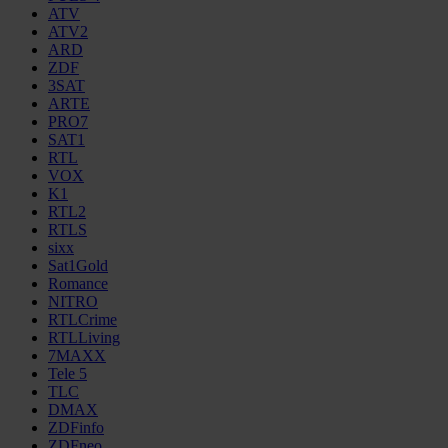
ATV
ATV2
ARD
ZDF
3SAT
ARTE
PRO7
SAT1
RTL
VOX
K1
RTL2
RTLS
sixx
Sat1Gold
Romance
NITRO
RTLCrime
RTLLiving
7MAXX
Tele 5
TLC
DMAX
ZDFinfo
ZDFneo