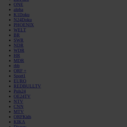
ONE
alpha
K1Doku
N24Doku
PHOENIX
WELT
BR
SWR
NDR
WDR
HR
MDR
rbb
ORF +
Sport1
EURO
REDBULLTV
Puls24
OE24TV
NTV
CNN
MTV
ORFKids
KIKA
Disney