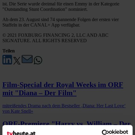
ist. Die Serie wurde dreimal für einen Emmy in der Kategorie
"Outstanding Stunt Coordination" nominiert.
Ab dem 23. August sind 74 spannende Folgen der ersten vier
Staffeln in der CANAL+ App verfügbar.
© 2021 FOXBURG FINANCING 2, LLC AND ABC
SIGNATURE. ALL RIGHTS RESERVED
Teilen
Film-Special der Royal Weeks im ORF
mit "Diana – Der Film"
mitreißendes Drama nach dem Bestseller ‚Diana: Her Last Love‘
von Kate Snell
»
ORF-Premiere "Harry vs. William – Der
royale Bruderzwist"