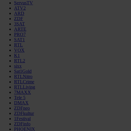
ServusTV
ATV2
ARD
ZDF
3SAT
ARTE
PRO7
SAT1
RTL
VOX
K1
RTL2
sixx
Sat1Gold
RTLNitro
RTLCrime
RTLLiving
7MAXX
Tele 5
DMAX
ZDFneo
ZDFkultur
1Festival
ZDFinfo
PHOENIX