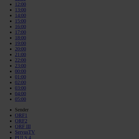
12:00
13:00
14:00
15:00
16:00
17:00
18:00
19:00
20:00
21:00
22:00
23:00
00:00
01:00
02:00
03:00
04:00
05:00
Sender
ORF1
ORF2
ORF III
ServusTV
PULS 4