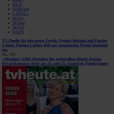
NICK
STREAM
CANAL+
SKYci
SKYaut
SKYbl
DAZN
TV-Duelle für den guten Zweck: Promi Quizjagd mit Florian
Lettner
Florian Lettner lädt zur spannenden Promi Quizjagd
ein.
No. 593
„Máxima“: ORF-Premiere für sechsteiliges Biopic-Drama
Royal-Romance-Serie am 24. und 25. August in Tripel-Folgen