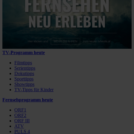
TV-Programm heute
Filmtipps
Serientipps
Dokutipps
Sporttipps
Showtipps
TV-Tipps für Kinder
Fernsehprogramm heute
ORF1
ORF2
ORF III
ATV
PULS 4