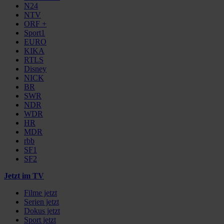
N24
NTV
ORF +
Sport1
EURO
KIKA
RTLS
Disney
NICK
BR
SWR
NDR
WDR
HR
MDR
rbb
SF1
SF2
Jetzt im TV
Filme jetzt
Serien jetzt
Dokus jetzt
Sport jetzt