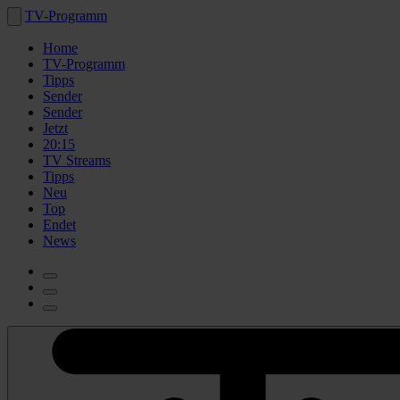
TV-Programm
Home
TV-Programm
Tipps
Sender
Sender
Jetzt
20:15
TV Streams
Tipps
Neu
Top
Endet
News