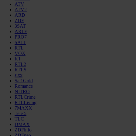
ATV
ATV2
ARD
ZDF
3SAT
ARTE
PRO7
SAT1
RTL
VOX
K1
RTL2
RTLS
sixx
Sat1Gold
Romance
NITRO
RTLCrime
RTLLiving
7MAXX
Tele 5
TLC
DMAX
ZDFinfo
ZDFneo