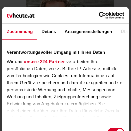
Zustimmung
Details
Anzeigeneinstellungen
Über
Hier klicken
Verantwortungsvoller Umgang mit Ihren Daten
Krisen, Ängste, Inflation – MDR-Reihe „exactly“
fragt: Was bringen Demos?
Wir und
unsere 224 Partner
verarbeiten Ihre
persönlichen Daten, wie z. B. Ihre IP-Adresse, mithilfe
Explodierende Preise bei den Lebenshaltungskosten
von Technologien wie Cookies, um Informationen auf
Hier klicken
Ihrem Gerät zu speichern und darauf zuzugreifen und so
Teilen
personalisierte Werbung und Inhalte, Messungen von
Werbung und Inhalten, Zielgruppenforschung sowie
Entwicklung von Angeboten zu ermöglichen. Sie
entscheiden darüber, wer Ihre Daten für welche Zwecke
Spielplan Fussball WM 2022
nutzt. Sie können Ihre Einwilligung jederzeit über die
Cookie-Erklärung oder durch Klicken auf das Privacy
Einwilligungsauswahl
»