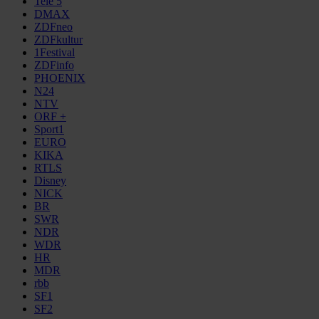
Tele 5
DMAX
ZDFneo
ZDFkultur
1Festival
ZDFinfo
PHOENIX
N24
NTV
ORF +
Sport1
EURO
KIKA
RTLS
Disney
NICK
BR
SWR
NDR
WDR
HR
MDR
rbb
SF1
SF2