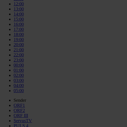
12:00
13:00
14:00
15:00
16:00
17:00
18:00
19:00
20:00
21:00
22:00
23:00
00:00
01:00
02:00
03:00
04:00
05:00
Sender
ORF1
ORF2
ORF III
ServusTV
PULS 4