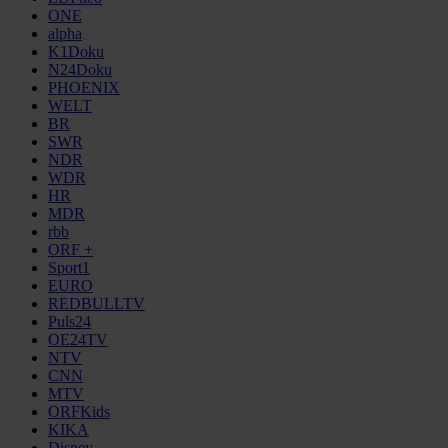
ONE
alpha
K1Doku
N24Doku
PHOENIX
WELT
BR
SWR
NDR
WDR
HR
MDR
rbb
ORF +
Sport1
EURO
REDBULLTV
Puls24
OE24TV
NTV
CNN
MTV
ORFKids
KIKA
Disney