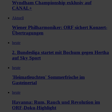
Wyndham Championship exklusiv auf
CANAL+
Aktuell
Wiener Philharmoniker: ORF sichert Konzert-
Übertragungen
heute
2. Bundesliga startet mit Bochum gegen Hertha
auf Sky Sport
heute
'Heimatleuchten' Sommerfrische im
Gasteinertal
heute
Havanna: Rum, Rauch und Revolution im
ORF-Doku-Highlight