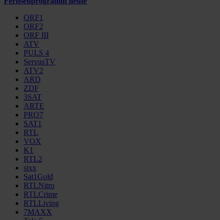
Fernsehprogramm heute
ORF1
ORF2
ORF III
ATV
PULS 4
ServusTV
ATV2
ARD
ZDF
3SAT
ARTE
PRO7
SAT1
RTL
VOX
K1
RTL2
sixx
Sat1Gold
RTLNitro
RTLCrime
RTLLiving
7MAXX