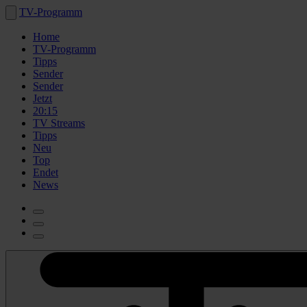
TV-Programm
Home
TV-Programm
Tipps
Sender
Sender
Jetzt
20:15
TV Streams
Tipps
Neu
Top
Endet
News