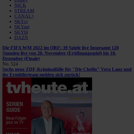
NICK
STREAM
CANAL+
SKYci
SKYaut
SKYbl
DAZN
Die FIFA WM 2022 im ORF: 39 Spiele live
Insgesamt 120
Stunden live von 20. November (Eröffnungsspiel) bis 18.
Dezember (Finale)
No. 524
Sechs neue ZDF-Kriminalfälle für "Die Chefin"
Vera Lanz und
ihr Ermittlerteam melden sich zurück!