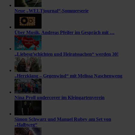
Neue „WELTjournal“-Sommerserie
Über Musik. Andreas Pfeifer im Gespräch mit …
„Liebesg’schichten und Heiratssachen“ werden 30!
„Herzklang – Gegenwind“ mit Melissa Naschenweng
Nina Proll undercover im Kleingartenverein
Simon Schwarz und Manuel Rubey am Set von
„Halbweg“