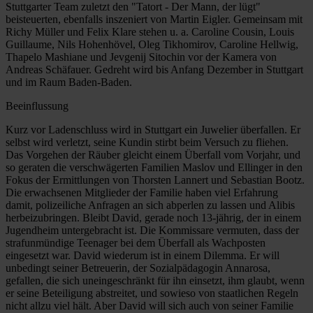
Stuttgarter Team zuletzt den "Tatort - Der Mann, der lügt"
beisteuerten, ebenfalls inszeniert von Martin Eigler. Gemeinsam mit
Richy Müller und Felix Klare stehen u. a. Caroline Cousin, Louis
Guillaume, Nils Hohenhövel, Oleg Tikhomirov, Caroline Hellwig,
Thapelo Mashiane und Jevgenij Sitochin vor der Kamera von
Andreas Schäfauer. Gedreht wird bis Anfang Dezember in Stuttgart
und im Raum Baden-Baden.
Beeinflussung
Kurz vor Ladenschluss wird in Stuttgart ein Juwelier überfallen. Er
selbst wird verletzt, seine Kundin stirbt beim Versuch zu fliehen.
Das Vorgehen der Räuber gleicht einem Überfall vom Vorjahr, und
so geraten die verschwägerten Familien Maslov und Ellinger in den
Fokus der Ermittlungen von Thorsten Lannert und Sebastian Bootz.
Die erwachsenen Mitglieder der Familie haben viel Erfahrung
damit, polizeiliche Anfragen an sich abperlen zu lassen und Alibis
herbeizubringen. Bleibt David, gerade noch 13-jährig, der in einem
Jugendheim untergebracht ist. Die Kommissare vermuten, dass der
strafunmündige Teenager bei dem Überfall als Wachposten
eingesetzt war. David wiederum ist in einem Dilemma. Er will
unbedingt seiner Betreuerin, der Sozialpädagogin Annarosa,
gefallen, die sich uneingeschränkt für ihn einsetzt, ihm glaubt, wenn
er seine Beteiligung abstreitet, und sowieso von staatlichen Regeln
nicht allzu viel hält. Aber David will sich auch von seiner Familie