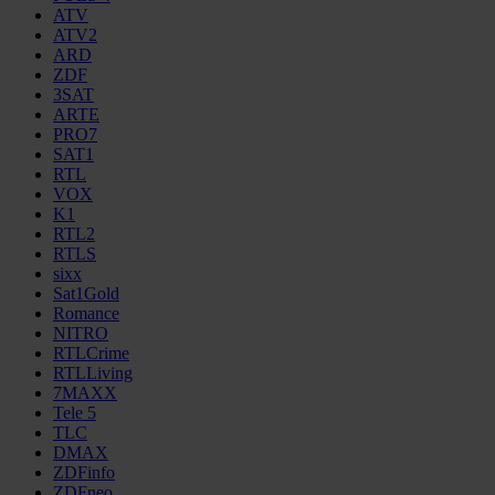
ATV
ATV2
ARD
ZDF
3SAT
ARTE
PRO7
SAT1
RTL
VOX
K1
RTL2
RTLS
sixx
Sat1Gold
Romance
NITRO
RTLCrime
RTLLiving
7MAXX
Tele 5
TLC
DMAX
ZDFinfo
ZDFneo