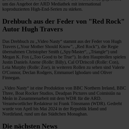
um das Angebot der ARD Mediathek mit international
koproduzierten High-End-Serien zu stärken.
Drehbuch aus der Feder von "Red Rock"
Autor Hugh Travers
Das Drehbuch zu „Video Nasty“ stammt aus der Feder von Hugh
Travers („Your Mother Should Know”, „Red Rock“), die Regie
übernahmen Christopher Smith („Spy/Master“, „Triangle“) und
Megan K. Fox („Too Good to be True“). In den Hauptrollen spielen
Justin Daniels Anene (Rolle: Billy), Cal O'Driscoll (Rolle: Con),
Leia Murphy (Rolle: Zoe), in weiteren Rollen zu sehen sind Valerie
O'Connor, Declan Rodgers, Emmanuel Ighodaro und Oliver
Finnegan.
„Video Nasty“ ist eine Produktion von BBC Northern Ireland, BBC
Three, Boat Rocker Studios, Deadpan Pictures und Coimisiún na
Meán in Zusammenarbeit mit dem WDR für die ARD.
Verantwortlicher Redakteur ist Frank Tönsmann (WDR). Gedreht
wurde von April bis Mai 2024 in der Republik Irland und
Nordirland, rund um das Städtchen Monaghan.
Die nächsten News