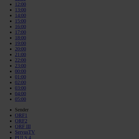
12:00
13:00
14:00
15:00
16:00
17:00
18:00
19:00
20:00
21:00
22:00
23:00
00:00
01:00
02:00
03:00
04:00
05:00
Sender
ORF1
ORF2
ORF III
ServusTV
PULS 4