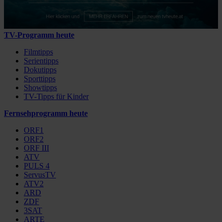
TV-Programm heute
Filmtipps
Serientipps
Dokutipps
Sporttipps
Showtipps
TV-Tipps für Kinder
Fernsehprogramm heute
ORF1
ORF2
ORF III
ATV
PULS 4
ServusTV
ATV2
ARD
ZDF
3SAT
ARTE