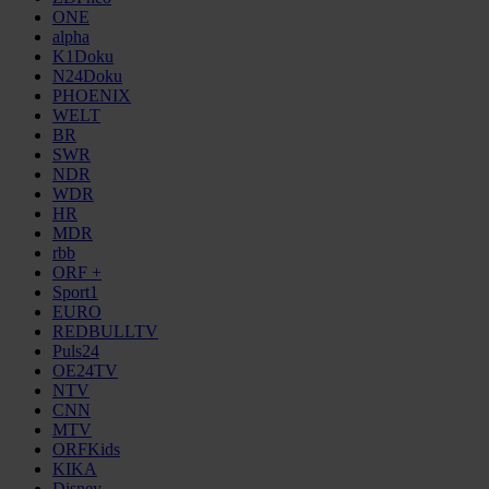
ONE
alpha
K1Doku
N24Doku
PHOENIX
WELT
BR
SWR
NDR
WDR
HR
MDR
rbb
ORF +
Sport1
EURO
REDBULLTV
Puls24
OE24TV
NTV
CNN
MTV
ORFKids
KIKA
Disney