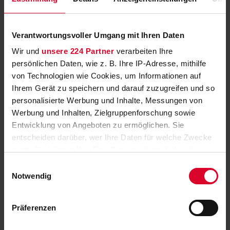
Neue Serie: Rembetis – Die Geisterjäger im ZDF
Schräge Comedy-Serie in Doppelfolgen
Verantwortungsvoller Umgang mit Ihren Daten
Hier klicken
Teilen
Wir und
unsere 224 Partner
verarbeiten Ihre
persönlichen Daten, wie z. B. Ihre IP-Adresse, mithilfe
von Technologien wie Cookies, um Informationen auf
Ihrem Gerät zu speichern und darauf zuzugreifen und so
personalisierte Werbung und Inhalte, Messungen von
Dorfer und Düringer als Weber &
Werbung und Inhalten, Zielgruppenforschung sowie
Breitfuß
Entwicklung von Angeboten zu ermöglichen. Sie
entscheiden darüber, wer Ihre Daten für welche Zwecke
Das Kult-Duo kehrt zurück
»
nutzt. Sie können Ihre Einwilligung jederzeit über die
Cookie-Erklärung oder durch Klicken auf das Privacy
„9 Plätze – 9 Schätze“: Die Finalisten
Einwilligungsauswahl
Trigger Symbol ändern oder widerrufen
Notwendig
2025 stehen fest
Wenn Sie es erlauben, würden wir auch gerne:
Großes Finale live am 25. Oktober
»
Präferenzen
Informationen über Ihre geografische Lage
"Those about to die": Gladiatoren in
erfassen, welche bis auf einige Meter genau sein