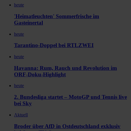
heute
'Heimatleuchten' Sommerfrische im
Gasteinertal
heute
Tarantino-Doppel bei RTLZWEI
heute
Havanna: Rum, Rauch und Revolution im
ORF-Doku-Highlight
heute
2. Bundesliga startet – MotoGP und Tennis live
bei Sky
Aktuell
Broder über AfD in Ostdeutschland exklusiv