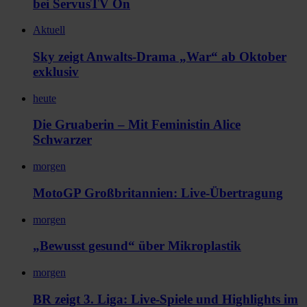
bei ServusTV On
Aktuell
Sky zeigt Anwalts-Drama „War“ ab Oktober
exklusiv
heute
Die Gruaberin – Mit Feministin Alice
Schwarzer
morgen
MotoGP Großbritannien: Live-Übertragung
morgen
„Bewusst gesund“ über Mikroplastik
morgen
BR zeigt 3. Liga: Live-Spiele und Highlights im