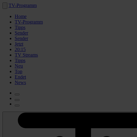
TV-Programm
Home
TV-Programm
Tipps
Sender
Sender
Jetzt
20:15
TV Streams
Tipps
Neu
Top
Endet
News