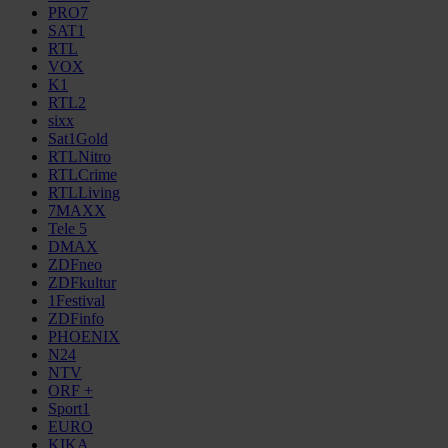
PRO7
SAT1
RTL
VOX
K1
RTL2
sixx
Sat1Gold
RTLNitro
RTLCrime
RTLLiving
7MAXX
Tele 5
DMAX
ZDFneo
ZDFkultur
1Festival
ZDFinfo
PHOENIX
N24
NTV
ORF +
Sport1
EURO
KIKA