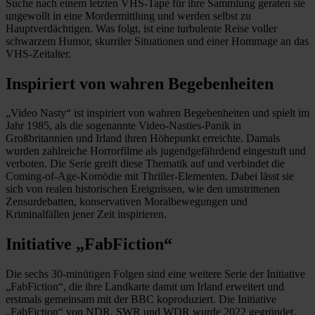
Suche nach einem letzten VHS-Tape für ihre Sammlung geraten sie
ungewollt in eine Mordermittlung und werden selbst zu
Hauptverdächtigen. Was folgt, ist eine turbulente Reise voller
schwarzem Humor, skurriler Situationen und einer Hommage an das
VHS-Zeitalter.
Inspiriert von wahren Begebenheiten
„Video Nasty“ ist inspiriert von wahren Begebenheiten und spielt im
Jahr 1985, als die sogenannte Video-Nasties-Panik in
Großbritannien und Irland ihren Höhepunkt erreichte. Damals
wurden zahlreiche Horrorfilme als jugendgefährdend eingestuft und
verboten. Die Serie greift diese Thematik auf und verbindet die
Coming-of-Age-Komödie mit Thriller-Elementen. Dabei lässt sie
sich von realen historischen Ereignissen, wie den umstrittenen
Zensurdebatten, konservativen Moralbewegungen und
Kriminalfällen jener Zeit inspirieren.
Initiative „FabFiction“
Die sechs 30-minütigen Folgen sind eine weitere Serie der Initiative
„FabFiction“, die ihre Landkarte damit um Irland erweitert und
erstmals gemeinsam mit der BBC koproduziert. Die Initiative
„FabFiction“ von NDR, SWR und WDR wurde 2022 gegründet,