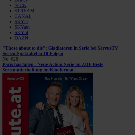
NICK
STREAM
CANAL+
SKYci
SKYaut
SKYbl
DAZN
"Those about to die": Gladiatoren in Serie bei ServusTV
Serien-Spektakel in 10 Folgen
No. 628
Paris has fallen - Neue Action-Serie im ZDF
Beste
Serienunterhaltung im Kinoformat