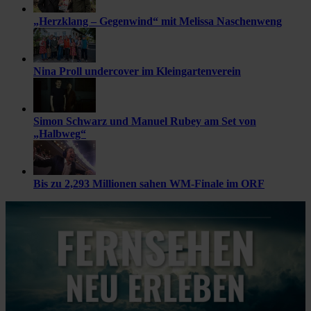
„Herzklang – Gegenwind“ mit Melissa Naschenweng
Nina Proll undercover im Kleingartenverein
Simon Schwarz und Manuel Rubey am Set von
„Halbweg“
Bis zu 2,293 Millionen sahen WM-Finale im ORF