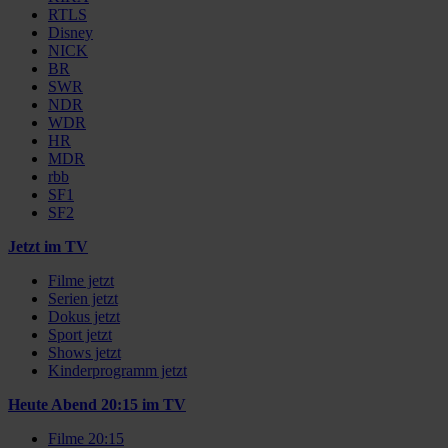
RTLS
Disney
NICK
BR
SWR
NDR
WDR
HR
MDR
rbb
SF1
SF2
Jetzt im TV
Filme jetzt
Serien jetzt
Dokus jetzt
Sport jetzt
Shows jetzt
Kinderprogramm jetzt
Heute Abend 20:15 im TV
Filme 20:15