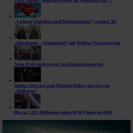
Über Musik. Andreas Pfeifer im Gespräch mit …
„Liebesg’schichten und Heiratssachen“ werden 30!
„Herzklang – Gegenwind“ mit Melissa Naschenweng
Nina Proll undercover im Kleingartenverein
Simon Schwarz und Manuel Rubey am Set von
„Halbweg“
Bis zu 2,293 Millionen sahen WM-Finale im ORF