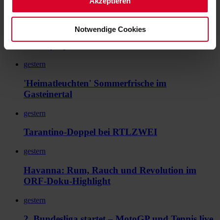
Akzeptieren
gestern
Notwendige Cookies
2. Bundesliga startet mit Bochum gegen Hertha
auf Sky Sport
gestern
'Heimatleuchten' Sommerfrische im
Gasteinertal
gestern
Tarantino-Doppel bei RTLZWEI
gestern
Havanna: Rum, Rauch und Revolution im
ORF-Doku-Highlight
gestern
2. Bundesliga startet – MotoGP und Tennis live