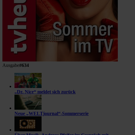
Ausgabe
#634
„Dr. Nice“ meldet sich zurück
Neue „WELTjournal“-Sommerserie