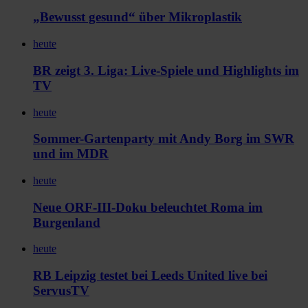
„Bewusst gesund“ über Mikroplastik
heute
BR zeigt 3. Liga: Live-Spiele und Highlights im
TV
heute
Sommer-Gartenparty mit Andy Borg im SWR
und im MDR
heute
Neue ORF-III-Doku beleuchtet Roma im
Burgenland
heute
RB Leipzig testet bei Leeds United live bei
ServusTV