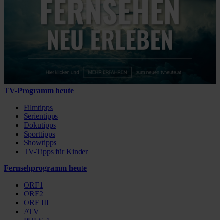
TV-Programm heute
Filmtipps
Serientipps
Dokutipps
Sporttipps
Showtipps
TV-Tipps für Kinder
Fernsehprogramm heute
ORF1
ORF2
ORF III
ATV