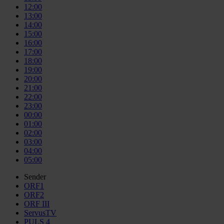
12:00
13:00
14:00
15:00
16:00
17:00
18:00
19:00
20:00
21:00
22:00
23:00
00:00
01:00
02:00
03:00
04:00
05:00
Sender
ORF1
ORF2
ORF III
ServusTV
PULS 4