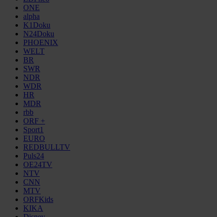
ONE
alpha
K1Doku
N24Doku
PHOENIX
WELT
BR
SWR
NDR
WDR
HR
MDR
rbb
ORF +
Sport1
EURO
REDBULLTV
Puls24
OE24TV
NTV
CNN
MTV
ORFKids
KIKA
Disney