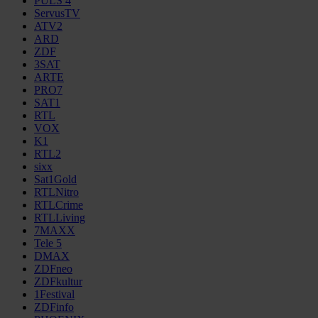
PULS 4
ServusTV
ATV2
ARD
ZDF
3SAT
ARTE
PRO7
SAT1
RTL
VOX
K1
RTL2
sixx
Sat1Gold
RTLNitro
RTLCrime
RTLLiving
7MAXX
Tele 5
DMAX
ZDFneo
ZDFkultur
1Festival
ZDFinfo