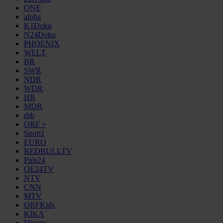
ONE
alpha
K1Doku
N24Doku
PHOENIX
WELT
BR
SWR
NDR
WDR
HR
MDR
rbb
ORF +
Sport1
EURO
REDBULLTV
Puls24
OE24TV
NTV
CNN
MTV
ORFKids
KIKA
Disney