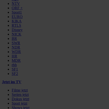
NTV
ORF +
Sport1
EURO
KIKA
RTLS
Disney
NICK
BR
SWR
NDR
WDR
HR
MDR
rbb
SF1
SF2
Jetzt im TV
Filme jetzt
Serien jetzt
Dokus jetzt
Sport jetzt
Shows jetzt