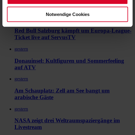
Salzburg kämpft live um Europa-League-
Ticket
Notwendige Cookies
gestern
Red Bull Salzburg kämpft um Europa-League-
Ticket live auf ServusTV
gestern
Donauinsel: Kultfiguren und Sommerfeeling
auf ATV
gestern
Am Schauplatz: Zell am See bangt um
arabische Gäste
gestern
NASA zeigt drei Weltraumspaziergänge im
Livestream