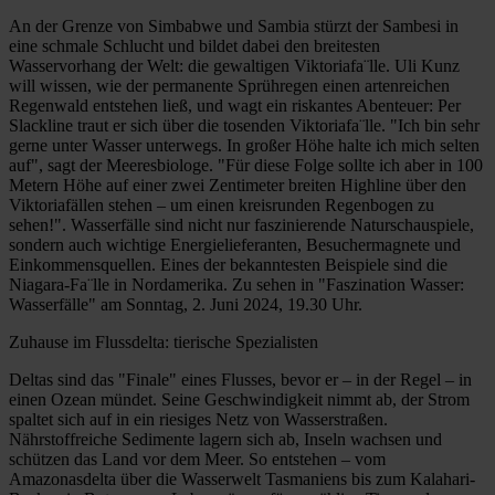
An der Grenze von Simbabwe und Sambia stürzt der Sambesi in
eine schmale Schlucht und bildet dabei den breitesten
Wasservorhang der Welt: die gewaltigen Viktoriafa¨lle. Uli Kunz
will wissen, wie der permanente Sprühregen einen artenreichen
Regenwald entstehen ließ, und wagt ein riskantes Abenteuer: Per
Slackline traut er sich über die tosenden Viktoriafa¨lle. "Ich bin sehr
gerne unter Wasser unterwegs. In großer Höhe halte ich mich selten
auf", sagt der Meeresbiologe. "Für diese Folge sollte ich aber in 100
Metern Höhe auf einer zwei Zentimeter breiten Highline über den
Viktoriafällen stehen – um einen kreisrunden Regenbogen zu
sehen!". Wasserfälle sind nicht nur faszinierende Naturschauspiele,
sondern auch wichtige Energielieferanten, Besuchermagnete und
Einkommensquellen. Eines der bekanntesten Beispiele sind die
Niagara-Fa¨lle in Nordamerika. Zu sehen in "Faszination Wasser:
Wasserfälle" am Sonntag, 2. Juni 2024, 19.30 Uhr.
Zuhause im Flussdelta: tierische Spezialisten
Deltas sind das "Finale" eines Flusses, bevor er – in der Regel – in
einen Ozean mündet. Seine Geschwindigkeit nimmt ab, der Strom
spaltet sich auf in ein riesiges Netz von Wasserstraßen.
Nährstoffreiche Sedimente lagern sich ab, Inseln wachsen und
schützen das Land vor dem Meer. So entstehen – vom
Amazonasdelta über die Wasserwelt Tasmaniens bis zum Kalahari-