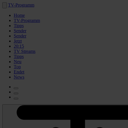
TV-Programm
Home
TV-Programm
Tipps
Sender
Sender
Jetzt
20:15
TV Streams
Tipps
Neu
Top
Endet
News