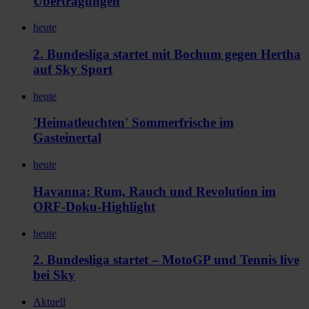
Übertragungen
heute
2. Bundesliga startet mit Bochum gegen Hertha
auf Sky Sport
heute
'Heimatleuchten' Sommerfrische im
Gasteinertal
heute
Havanna: Rum, Rauch und Revolution im
ORF-Doku-Highlight
heute
2. Bundesliga startet – MotoGP und Tennis live
bei Sky
Aktuell