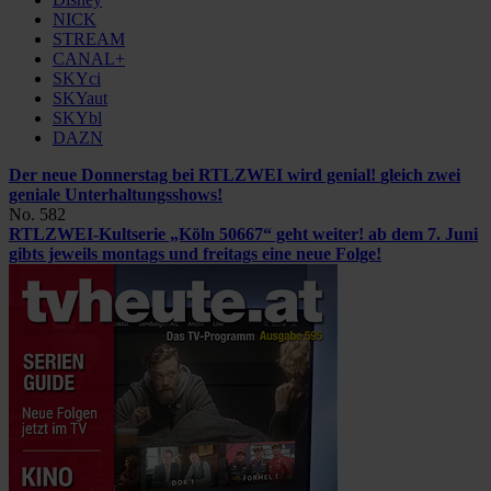
NICK
STREAM
CANAL+
SKYci
SKYaut
SKYbl
DAZN
Der neue Donnerstag bei RTLZWEI wird genial!
gleich zwei
geniale Unterhaltungsshows!
No. 582
RTLZWEI-Kultserie „Köln 50667“ geht weiter!
ab dem 7. Juni
gibts jeweils montags und freitags eine neue Folge!