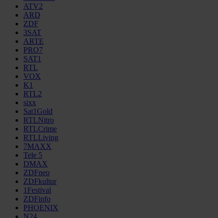
ATV2
ARD
ZDF
3SAT
ARTE
PRO7
SAT1
RTL
VOX
K1
RTL2
sixx
Sat1Gold
RTLNitro
RTLCrime
RTLLiving
7MAXX
Tele 5
DMAX
ZDFneo
ZDFkultur
1Festival
ZDFinfo
PHOENIX
N24