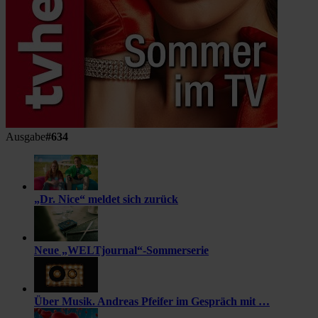
Ausgabe
#634
„Dr. Nice“ meldet sich zurück
Neue „WELTjournal“-Sommerserie
Über Musik. Andreas Pfeifer im Gespräch mit …