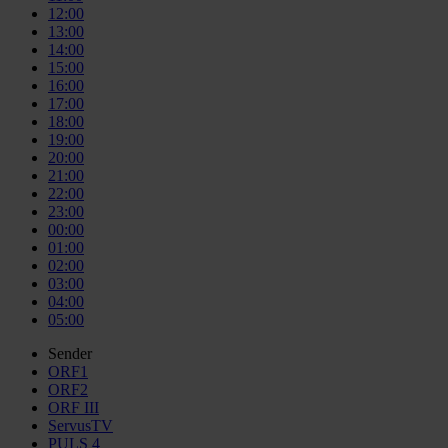
12:00
13:00
14:00
15:00
16:00
17:00
18:00
19:00
20:00
21:00
22:00
23:00
00:00
01:00
02:00
03:00
04:00
05:00
Sender
ORF1
ORF2
ORF III
ServusTV
PULS 4