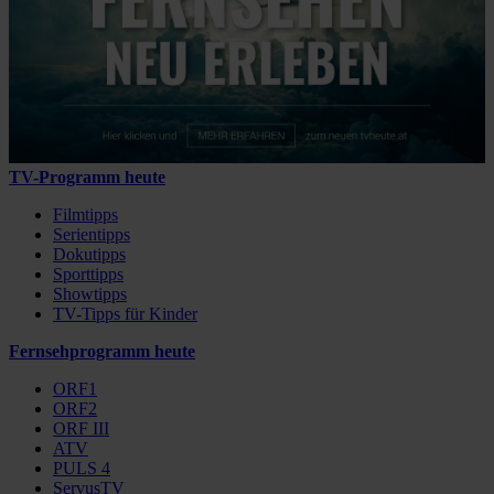
TV-Programm heute
Filmtipps
Serientipps
Dokutipps
Sporttipps
Showtipps
TV-Tipps für Kinder
Fernsehprogramm heute
ORF1
ORF2
ORF III
ATV
PULS 4
ServusTV