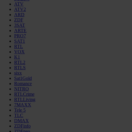
ATV
ATV2
ARD
ZDF
3SAT
ARTE
PRO7
SAT1
RTL
VOX
K1
RTL2
RTLS
sixx
Sat1Gold
Romance
NITRO
RTLCrime
RTLLiving
7MAXX
Tele 5
TLC
DMAX
ZDFinfo
ZDFneo