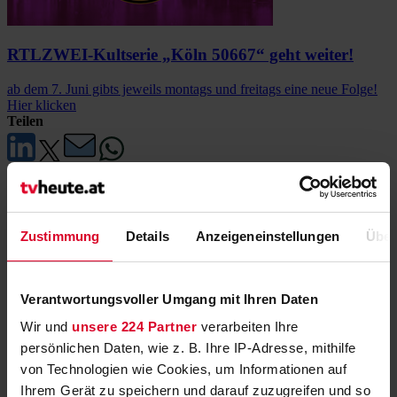
RTLZWEI-Kultserie „Köln 50667“ geht weiter!
ab dem 7. Juni gibts jeweils montags und freitags eine neue Folge!
Hier klicken
Teilen
ORF ON: Start auf allen Plattformen
Zustimmung
Details
Anzeigeneinstellungen
Über
Neue Streaming-Plattform ORF ON ab 22. Mai als Vollversion im
Web und als App
»
Verantwortungsvoller Umgang mit Ihren Daten
Neue Folgen, neue Location und neue
Wir und
unsere 224 Partner
verarbeiten Ihre
Stars: die „Pratersterne“
persönlichen Daten, wie z. B. Ihre IP-Adresse, mithilfe
von Technologien wie Cookies, um Informationen auf
sechs neue Folgen Anfang 2025 in „DIE.NACHT“ in ORF 1
»
Ihrem Gerät zu speichern und darauf zuzugreifen und so