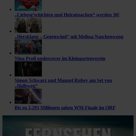
„Liebesg’schichten und Heiratssachen“ werden 30!
„Herzklang – Gegenwind“ mit Melissa Naschenweng
Nina Proll undercover im Kleingartenverein
Simon Schwarz und Manuel Rubey am Set von
„Halbweg“
Bis zu 2,293 Millionen sahen WM-Finale im ORF