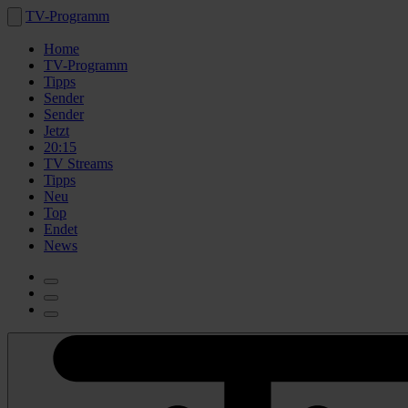
TV-Programm
Home
TV-Programm
Tipps
Sender
Sender
Jetzt
20:15
TV Streams
Tipps
Neu
Top
Endet
News