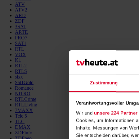
ATV
ATV2
ARD
ZDF
3SAT
ARTE
PRO7
SAT1
RTL
VOX
K1
RTL2
RTLS
sixx
Sat1Gold
Zustimmung
Romance
NITRO
RTLCrime
Verantwortungsvoller Umgan
RTLLiving
7MAXX
Wir und
unsere 224 Partner
Tele 5
Cookies, um Informationen a
TLC
DMAX
Inhalte, Messungen von Werb
ZDFinfo
Sie entscheiden darüber, wer
ZDFneo