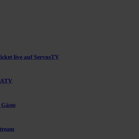
cket live auf ServusTV
f ATV
 Gäste
stream