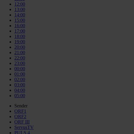
12:00
13:00
14:00
15:00
16:00
17:00
18:00
19:00
20:00
21:00
22:00
23:00
00:00
01:00
02:00
03:00
04:00
05:00
Sender
ORF1
ORF2
ORF III
ServusTV
PULS 4