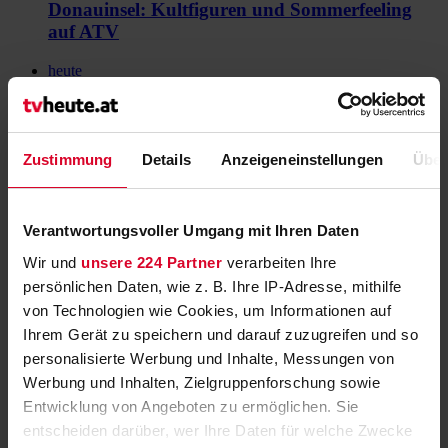
Donauinsel: Kultfiguren und Sommerfeeling
auf ATV
heute
Am Schauplatz: Zell am See bangt um
arabische Gäste
Zustimmung
Details
Anzeigeneinstellungen
Über
heute
NASA zeigt drei Weltraumspaziergänge im
Livestream
Verantwortungsvoller Umgang mit Ihren Daten
Wir und
unsere 224 Partner
verarbeiten Ihre
heute
persönlichen Daten, wie z. B. Ihre IP-Adresse, mithilfe
"BLICKWECHSEL Spezial" zum
von Technologien wie Cookies, um Informationen auf
Touristenansturm in Österreich
Ihrem Gerät zu speichern und darauf zuzugreifen und so
personalisierte Werbung und Inhalte, Messungen von
heute
Werbung und Inhalten, Zielgruppenforschung sowie
ORF-„Eco Spezial“ über Putins Flotte
Entwicklung von Angeboten zu ermöglichen. Sie
entscheiden darüber, wer Ihre Daten für welche Zwecke
heute