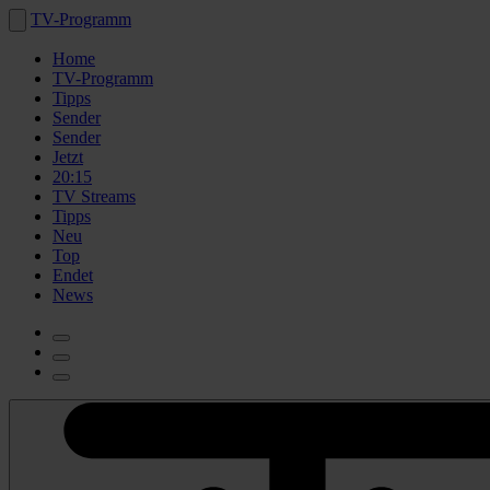
TV-Programm
Home
TV-Programm
Tipps
Sender
Sender
Jetzt
20:15
TV Streams
Tipps
Neu
Top
Endet
News