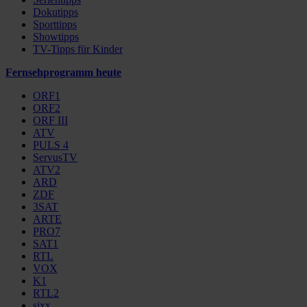
Dokutipps
Sporttipps
Showtipps
TV-Tipps für Kinder
Fernsehprogramm heute
ORF1
ORF2
ORF III
ATV
PULS 4
ServusTV
ATV2
ARD
ZDF
3SAT
ARTE
PRO7
SAT1
RTL
VOX
K1
RTL2
sixx