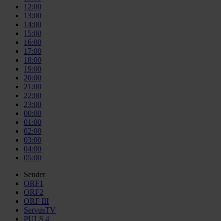
12:00
13:00
14:00
15:00
16:00
17:00
18:00
19:00
20:00
21:00
22:00
23:00
00:00
01:00
02:00
03:00
04:00
05:00
Sender
ORF1
ORF2
ORF III
ServusTV
PULS 4