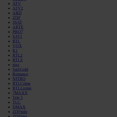
ATV
ATV2
ARD
ZDF
3SAT
ARTE
PRO7
SAT1
RTL
VOX
K1
RTL2
RTLS
sixx
Sat1Gold
Romance
NITRO
RTLCrime
RTLLiving
7MAXX
Tele 5
TLC
DMAX
ZDFinfo
ZDFneo