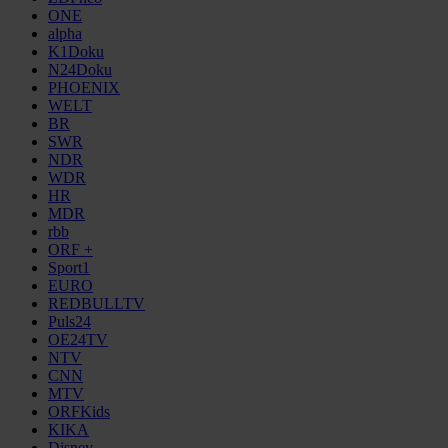
ONE
alpha
K1Doku
N24Doku
PHOENIX
WELT
BR
SWR
NDR
WDR
HR
MDR
rbb
ORF +
Sport1
EURO
REDBULLTV
Puls24
OE24TV
NTV
CNN
MTV
ORFKids
KIKA
Disney