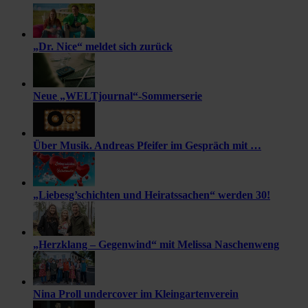
„Dr. Nice“ meldet sich zurück
Neue „WELTjournal“-Sommerserie
Über Musik. Andreas Pfeifer im Gespräch mit …
„Liebesg’schichten und Heiratssachen“ werden 30!
„Herzklang – Gegenwind“ mit Melissa Naschenweng
Nina Proll undercover im Kleingartenverein