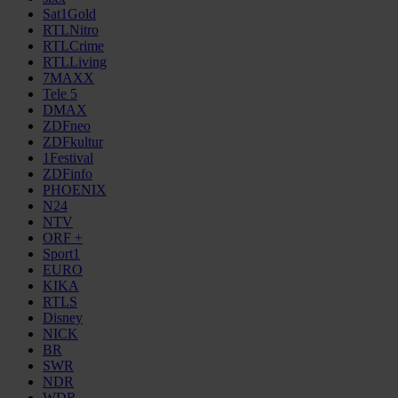
Sat1Gold
RTLNitro
RTLCrime
RTLLiving
7MAXX
Tele 5
DMAX
ZDFneo
ZDFkultur
1Festival
ZDFinfo
PHOENIX
N24
NTV
ORF +
Sport1
EURO
KIKA
RTLS
Disney
NICK
BR
SWR
NDR
WDR