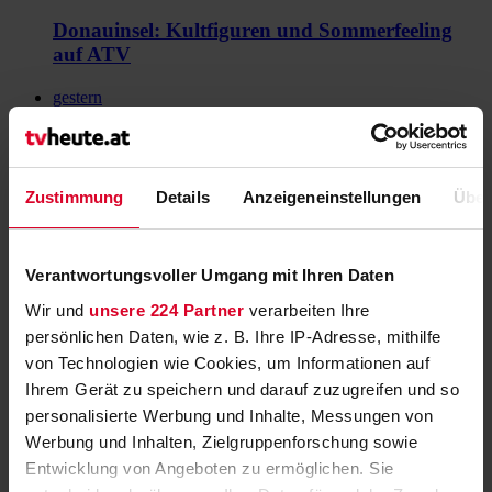
Donauinsel: Kultfiguren und Sommerfeeling
auf ATV
gestern
Am Schauplatz: Zell am See bangt um
arabische Gäste
Zustimmung
Details
Anzeigeneinstellungen
Über
gestern
NASA zeigt drei Weltraumspaziergänge im
Livestream
Verantwortungsvoller Umgang mit Ihren Daten
Wir und
unsere 224 Partner
verarbeiten Ihre
gestern
persönlichen Daten, wie z. B. Ihre IP-Adresse, mithilfe
"BLICKWECHSEL Spezial" zum
von Technologien wie Cookies, um Informationen auf
Touristenansturm in Österreich
Ihrem Gerät zu speichern und darauf zuzugreifen und so
personalisierte Werbung und Inhalte, Messungen von
gestern
Werbung und Inhalten, Zielgruppenforschung sowie
ORF-„Eco Spezial“ über Putins Flotte
Entwicklung von Angeboten zu ermöglichen. Sie