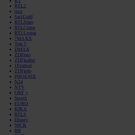
K1
RTL2
sixx
Sat1Gold
RTLNitro
RTLCrime
RTLLiving
7MAXX
Tele 5
DMAX
ZDFneo
ZDFkultur
1Festival
ZDFinfo
PHOENIX
N24
NTV
ORF +
Sport1
EURO
KIKA
RTLS
Disney
NICK
BR