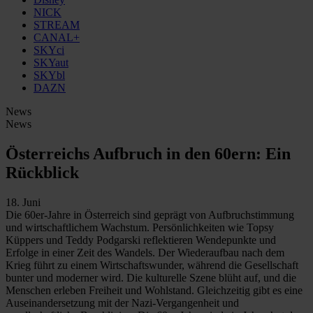
NICK
STREAM
CANAL+
SKYci
SKYaut
SKYbl
DAZN
News
News
Österreichs Aufbruch in den 60ern: Ein
Rückblick
18. Juni
Die 60er-Jahre in Österreich sind geprägt von Aufbruchstimmung
und wirtschaftlichem Wachstum. Persönlichkeiten wie Topsy
Küppers und Teddy Podgarski reflektieren Wendepunkte und
Erfolge in einer Zeit des Wandels. Der Wiederaufbau nach dem
Krieg führt zu einem Wirtschaftswunder, während die Gesellschaft
bunter und moderner wird. Die kulturelle Szene blüht auf, und die
Menschen erleben Freiheit und Wohlstand. Gleichzeitig gibt es eine
Auseinandersetzung mit der Nazi-Vergangenheit und