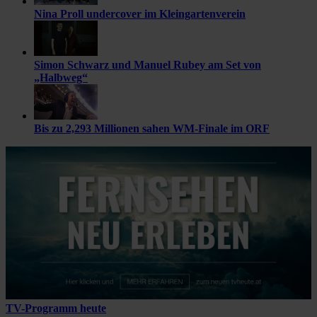
Nina Proll undercover im Kleingartenverein
Simon Schwarz und Manuel Rubey am Set von
„Halbweg“
Bis zu 2,293 Millionen sahen WM-Finale im ORF
TV-Programm heute