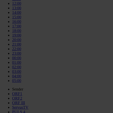
12:00
13:00
14:00
15:00
16:00
17:00
18:00
19:00
20:00
21:00
22:00
23:00
00:00
01:00
02:00
03:00
04:00
05:00
Sender
ORF1
ORF2
ORF III
ServusTV
PULS 4