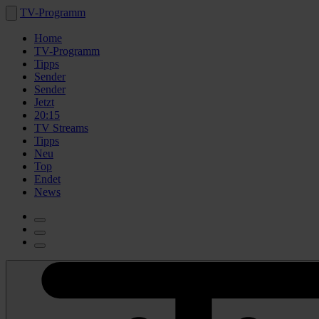
TV-Programm
Home
TV-Programm
Tipps
Sender
Sender
Jetzt
20:15
TV Streams
Tipps
Neu
Top
Endet
News