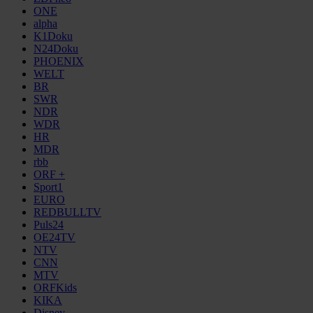
ONE
alpha
K1Doku
N24Doku
PHOENIX
WELT
BR
SWR
NDR
WDR
HR
MDR
rbb
ORF +
Sport1
EURO
REDBULLTV
Puls24
OE24TV
NTV
CNN
MTV
ORFKids
KIKA
Disney