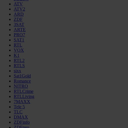
ATV
ATV2
ARD
ZDF
3SAT
ARTE
PRO7
SAT1
RTL
VOX
K1
RTL2
RTLS
sixx
Sat1Gold
Romance
NITRO
RTLCrime
RTLLiving
7MAXX
Tele 5
TLC
DMAX
ZDFinfo
ZDFneo