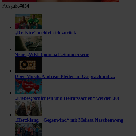
Ausgabe
#634
„Dr. Nice“ meldet sich zurück
Neue „WELTjournal“-Sommerserie
Über Musik. Andreas Pfeifer im Gespräch mit …
„Liebesg’schichten und Heiratssachen“ werden 30!
„Herzklang – Gegenwind“ mit Melissa Naschenweng