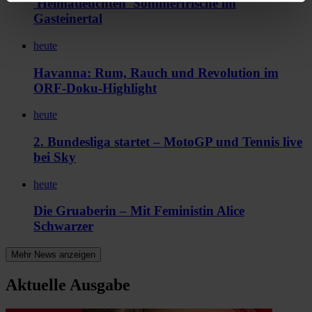
'Heimatleuchten' Sommerfrische im
Gasteinertal
heute
Havanna: Rum, Rauch und Revolution im
ORF-Doku-Highlight
heute
2. Bundesliga startet – MotoGP und Tennis live
bei Sky
heute
Die Gruaberin – Mit Feministin Alice
Schwarzer
Mehr News anzeigen
Aktuelle Ausgabe