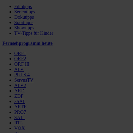
Filmtipps
Serientipps
Dokutipps
Sporttipps
Showtipps
TV-Tipps für Kinder
Fernsehprogramm heute
ORF1
ORF2
ORF III
ATV
PULS 4
ServusTV
ATV2
ARD
ZDF
3SAT
ARTE
PRO7
SAT1
RTL
VOX