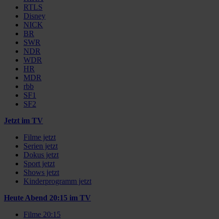
RTLS
Disney
NICK
BR
SWR
NDR
WDR
HR
MDR
rbb
SF1
SF2
Jetzt im TV
Filme jetzt
Serien jetzt
Dokus jetzt
Sport jetzt
Shows jetzt
Kinderprogramm jetzt
Heute Abend 20:15 im TV
Filme 20:15