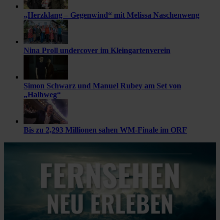
„Herzklang – Gegenwind“ mit Melissa Naschenweng
Nina Proll undercover im Kleingartenverein
Simon Schwarz und Manuel Rubey am Set von
„Halbweg“
Bis zu 2,293 Millionen sahen WM-Finale im ORF