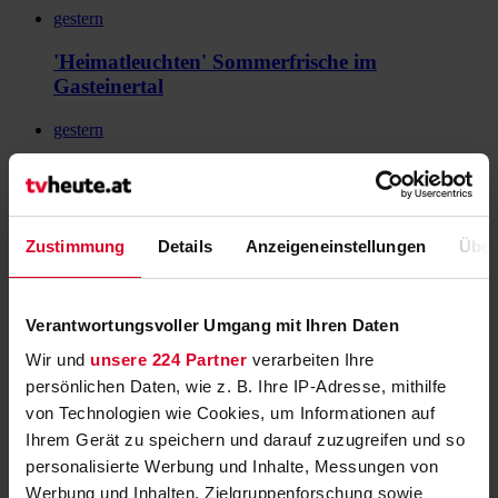
gestern
'Heimatleuchten' Sommerfrische im
Gasteinertal
gestern
Tarantino-Doppel bei RTLZWEI
gestern
Zustimmung
Details
Anzeigeneinstellungen
Über
Havanna: Rum, Rauch und Revolution im
ORF-Doku-Highlight
Verantwortungsvoller Umgang mit Ihren Daten
gestern
Wir und
unsere 224 Partner
verarbeiten Ihre
2. Bundesliga startet – MotoGP und Tennis live
persönlichen Daten, wie z. B. Ihre IP-Adresse, mithilfe
bei Sky
von Technologien wie Cookies, um Informationen auf
Aktuell
Ihrem Gerät zu speichern und darauf zuzugreifen und so
personalisierte Werbung und Inhalte, Messungen von
Broder über AfD in Ostdeutschland exklusiv
Werbung und Inhalten, Zielgruppenforschung sowie