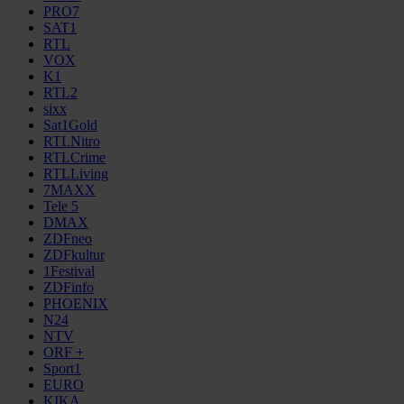
PRO7
SAT1
RTL
VOX
K1
RTL2
sixx
Sat1Gold
RTLNitro
RTLCrime
RTLLiving
7MAXX
Tele 5
DMAX
ZDFneo
ZDFkultur
1Festival
ZDFinfo
PHOENIX
N24
NTV
ORF +
Sport1
EURO
KIKA