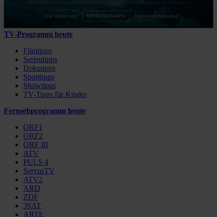
TV-Programm heute
Filmtipps
Serientipps
Dokutipps
Sporttipps
Showtipps
TV-Tipps für Kinder
Fernsehprogramm heute
ORF1
ORF2
ORF III
ATV
PULS 4
ServusTV
ATV2
ARD
ZDF
3SAT
ARTE