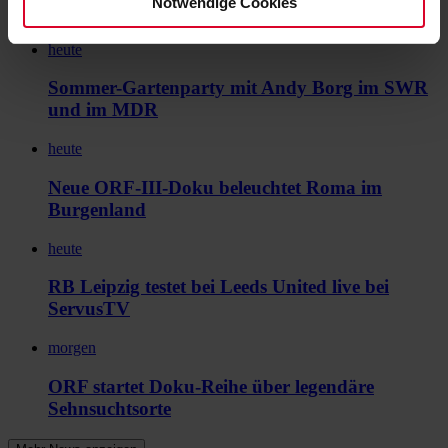
Notwendige Cookies
TV
heute
Sommer-Gartenparty mit Andy Borg im SWR
und im MDR
heute
Neue ORF-III-Doku beleuchtet Roma im
Burgenland
heute
RB Leipzig testet bei Leeds United live bei
ServusTV
morgen
ORF startet Doku-Reihe über legendäre
Sehnsuchtsorte