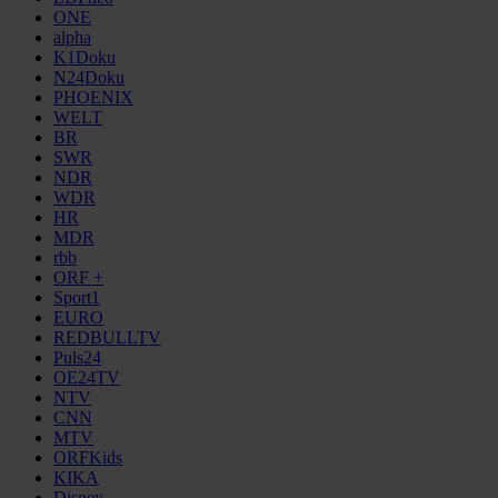
ONE
alpha
K1Doku
N24Doku
PHOENIX
WELT
BR
SWR
NDR
WDR
HR
MDR
rbb
ORF +
Sport1
EURO
REDBULLTV
Puls24
OE24TV
NTV
CNN
MTV
ORFKids
KIKA
Disney