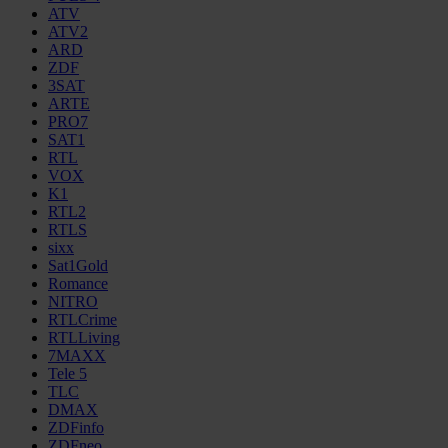
ATV
ATV2
ARD
ZDF
3SAT
ARTE
PRO7
SAT1
RTL
VOX
K1
RTL2
RTLS
sixx
Sat1Gold
Romance
NITRO
RTLCrime
RTLLiving
7MAXX
Tele 5
TLC
DMAX
ZDFinfo
ZDFneo