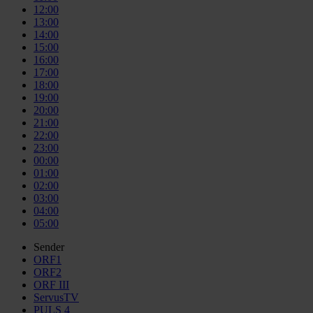
12:00
13:00
14:00
15:00
16:00
17:00
18:00
19:00
20:00
21:00
22:00
23:00
00:00
01:00
02:00
03:00
04:00
05:00
Sender
ORF1
ORF2
ORF III
ServusTV
PULS 4