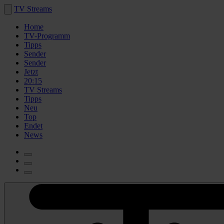
TV Streams
Home
TV-Programm
Tipps
Sender
Sender
Jetzt
20:15
TV Streams
Tipps
Neu
Top
Endet
News