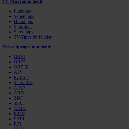
TV-Programm heute
Filmtipps
Serientipps
Dokutipps
Sporttipps
Showtipps
TV-Tipps für Kinder
Fernsehprogramm heute
ORF1
ORF2
ORF III
ATV
PULS 4
ServusTV
ATV2
ARD
ZDF
3SAT
ARTE
PRO7
SAT1
RTL