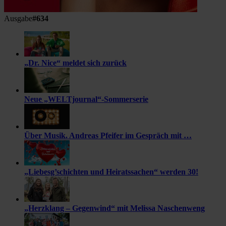
Ausgabe
#634
„Dr. Nice“ meldet sich zurück
Neue „WELTjournal“-Sommerserie
Über Musik. Andreas Pfeifer im Gespräch mit …
„Liebesg’schichten und Heiratssachen“ werden 30!
„Herzklang – Gegenwind“ mit Melissa Naschenweng