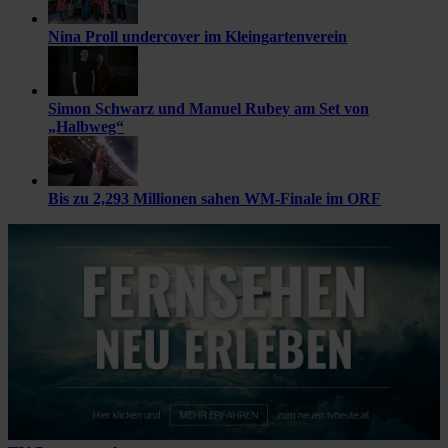
Nina Proll undercover im Kleingartenverein
Simon Schwarz und Manuel Rubey am Set von
„Halbweg“
Bis zu 2,293 Millionen sahen WM-Finale im ORF