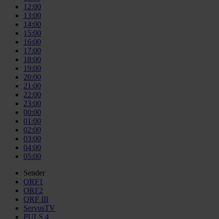
12:00
13:00
14:00
15:00
16:00
17:00
18:00
19:00
20:00
21:00
22:00
23:00
00:00
01:00
02:00
03:00
04:00
05:00
Sender
ORF1
ORF2
ORF III
ServusTV
PULS 4