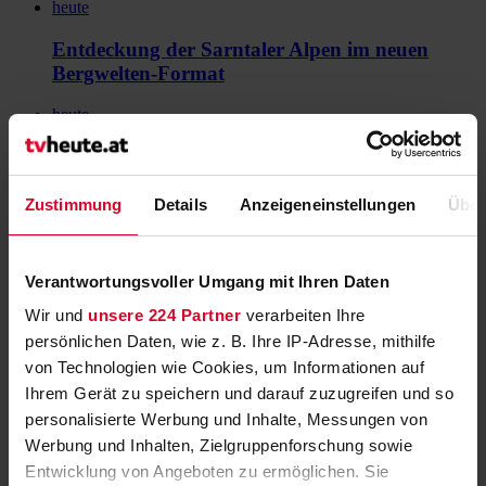
heute
Entdeckung der Sarntaler Alpen im neuen
Bergwelten-Format
heute
SAT.1 feiert Reality-Erfolg mit „Villa der
Versuchung“
Zustimmung
Details
Anzeigeneinstellungen
Über
heute
ProSieben bringt Sitcom-Triple am
Verantwortungsvoller Umgang mit Ihren Daten
Montagabend
Wir und
unsere 224 Partner
verarbeiten Ihre
heute
persönlichen Daten, wie z. B. Ihre IP-Adresse, mithilfe
von Technologien wie Cookies, um Informationen auf
Fünfte Ausgabe der „Liebesg’schichten und
Ihrem Gerät zu speichern und darauf zuzugreifen und so
Heiratssachen“
personalisierte Werbung und Inhalte, Messungen von
heute
Werbung und Inhalten, Zielgruppenforschung sowie
Entwicklung von Angeboten zu ermöglichen. Sie
ORF-Sommergespräche starten mit Leonore