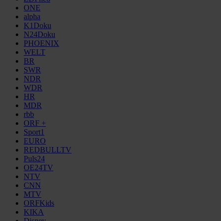
ONE
alpha
K1Doku
N24Doku
PHOENIX
WELT
BR
SWR
NDR
WDR
HR
MDR
rbb
ORF +
Sport1
EURO
REDBULLTV
Puls24
OE24TV
NTV
CNN
MTV
ORFKids
KIKA
Disney