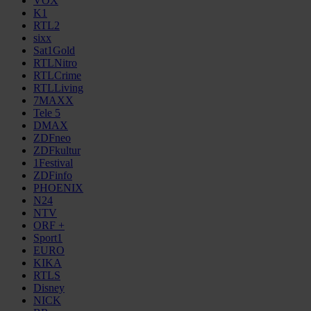
VOX
K1
RTL2
sixx
Sat1Gold
RTLNitro
RTLCrime
RTLLiving
7MAXX
Tele 5
DMAX
ZDFneo
ZDFkultur
1Festival
ZDFinfo
PHOENIX
N24
NTV
ORF +
Sport1
EURO
KIKA
RTLS
Disney
NICK