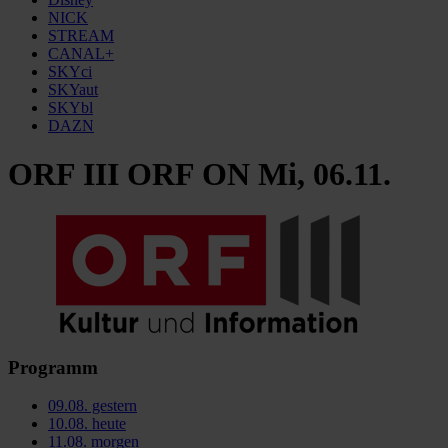
NICK
STREAM
CANAL+
SKYci
SKYaut
SKYbl
DAZN
ORF III ORF ON Mi, 06.11.
Programm
09.08.
gestern
10.08.
heute
11.08.
morgen