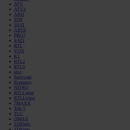
ATV
ATV2
ARD
ZDF
3SAT
ARTE
PRO7
SAT1
RTL
VOX
K1
RTL2
RTLS
sixx
Sat1Gold
Romance
NITRO
RTLCrime
RTLLiving
7MAXX
Tele 5
TLC
DMAX
ZDFinfo
ZDFneo