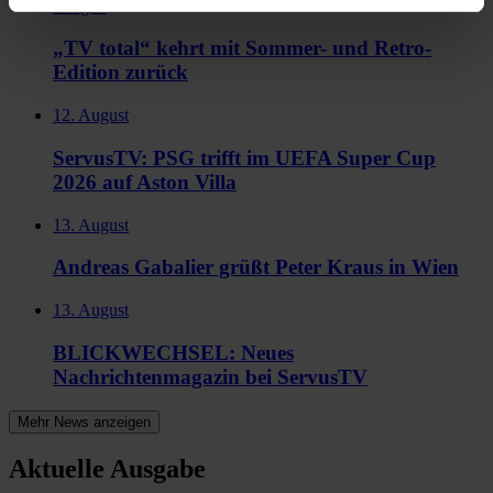
morgen
„TV total“ kehrt mit Sommer- und Retro-
Edition zurück
12. August
ServusTV: PSG trifft im UEFA Super Cup
2026 auf Aston Villa
13. August
Andreas Gabalier grüßt Peter Kraus in Wien
13. August
BLICKWECHSEL: Neues
Nachrichtenmagazin bei ServusTV
Mehr News anzeigen
Aktuelle Ausgabe