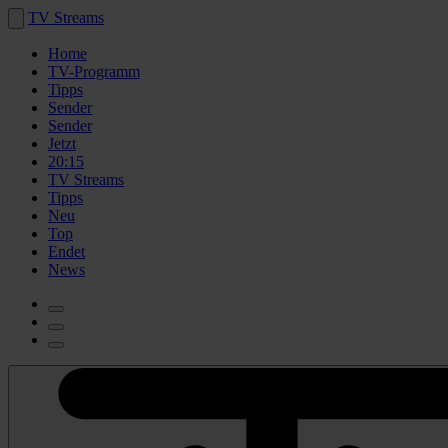
TV Streams
Home
TV-Programm
Tipps
Sender
Sender
Jetzt
20:15
TV Streams
Tipps
Neu
Top
Endet
News