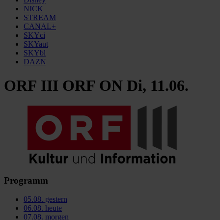
NICK
STREAM
CANAL+
SKYci
SKYaut
SKYbl
DAZN
ORF III ORF ON Di, 11.06.
Programm
05.08.
gestern
06.08.
heute
07.08.
morgen