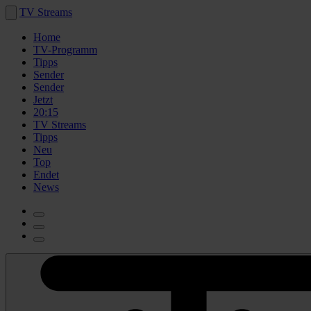
TV Streams
Home
TV-Programm
Tipps
Sender
Sender
Jetzt
20:15
TV Streams
Tipps
Neu
Top
Endet
News