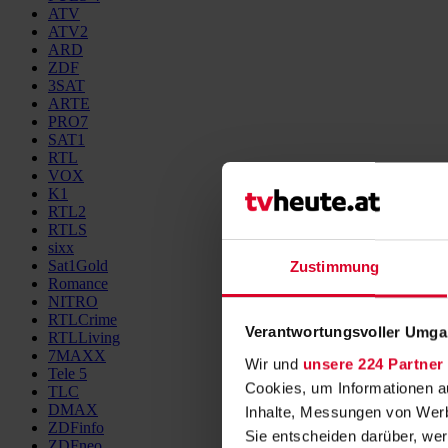
ATV
ATV2
ARD
ZDF
3SAT
ARTE
PRO7
SAT1
RTL
VOX
K1
RTL2
RTLS
sixx
Sat1Gold
Zustimmung
Romance
NITRO
RTLCrime
Verantwortungsvoller Umgan
RTLLiving
7MAXX
Wir und
unsere 224 Partner
Tele 5
Cookies, um Informationen a
TLC
DMAX
Inhalte, Messungen von Werb
ZDFinfo
Sie entscheiden darüber, wer
ZDFneo