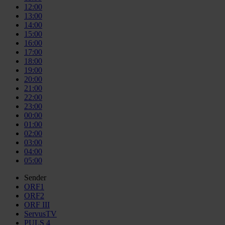
12:00
13:00
14:00
15:00
16:00
17:00
18:00
19:00
20:00
21:00
22:00
23:00
00:00
01:00
02:00
03:00
04:00
05:00
Sender
ORF1
ORF2
ORF III
ServusTV
PULS 4