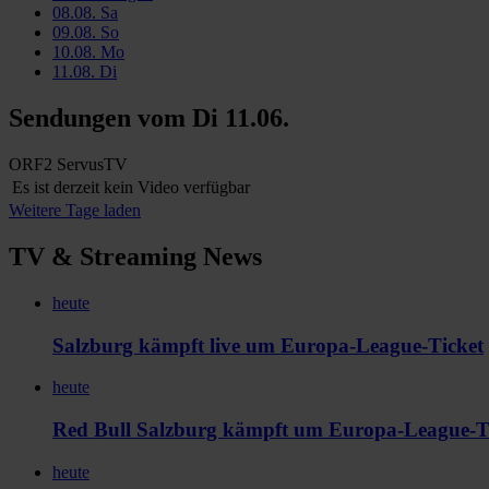
08.08.
Sa
09.08.
So
10.08.
Mo
11.08.
Di
Sendungen vom
Di 11.06.
ORF2
ServusTV
Es ist derzeit kein Video verfügbar
Weitere Tage laden
TV & Streaming News
heute
Salzburg kämpft live um Europa-League-Ticket
heute
Red Bull Salzburg kämpft um Europa-League-Ti
heute