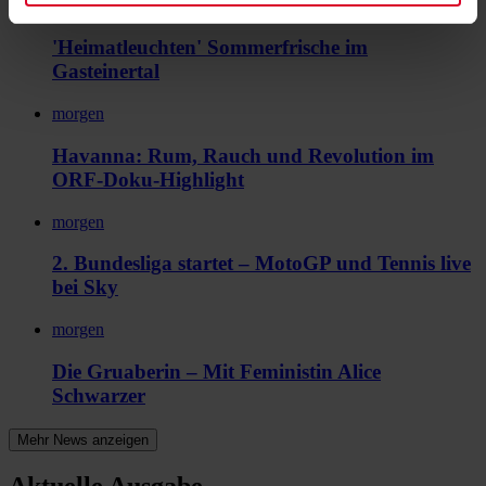
morgen
'Heimatleuchten' Sommerfrische im
Gasteinertal
morgen
Havanna: Rum, Rauch und Revolution im
ORF-Doku-Highlight
morgen
2. Bundesliga startet – MotoGP und Tennis live
bei Sky
morgen
Die Gruaberin – Mit Feministin Alice
Schwarzer
Mehr News anzeigen