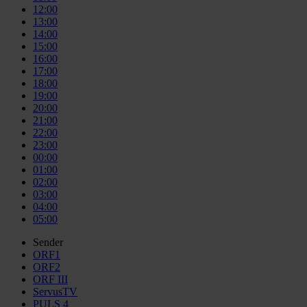
12:00
13:00
14:00
15:00
16:00
17:00
18:00
19:00
20:00
21:00
22:00
23:00
00:00
01:00
02:00
03:00
04:00
05:00
Sender
ORF1
ORF2
ORF III
ServusTV
PULS 4