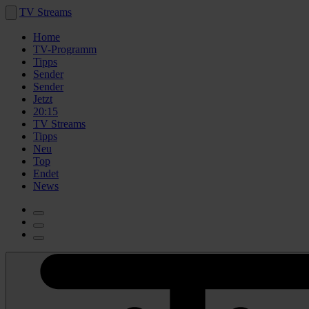
TV Streams
Home
TV-Programm
Tipps
Sender
Sender
Jetzt
20:15
TV Streams
Tipps
Neu
Top
Endet
News