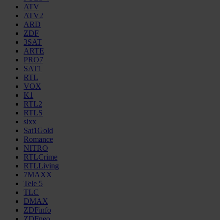
ATV
ATV2
ARD
ZDF
3SAT
ARTE
PRO7
SAT1
RTL
VOX
K1
RTL2
RTLS
sixx
Sat1Gold
Romance
NITRO
RTLCrime
RTLLiving
7MAXX
Tele 5
TLC
DMAX
ZDFinfo
ZDFneo