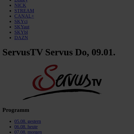
NICK
STREAM
CANAL+
SKYci
SKYaut
SKYbl
DAZN
ServusTV Servus Do, 09.01.
Programm
05.08.
gestern
06.08.
heute
07.08.
morgen