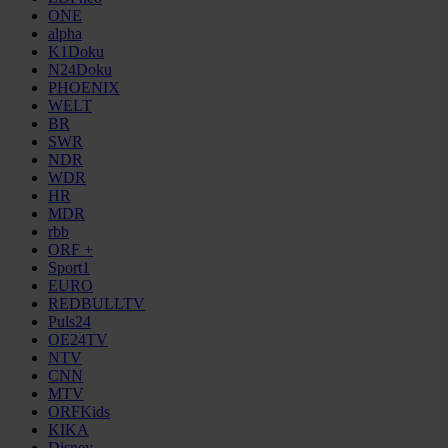
ONE
alpha
K1Doku
N24Doku
PHOENIX
WELT
BR
SWR
NDR
WDR
HR
MDR
rbb
ORF +
Sport1
EURO
REDBULLTV
Puls24
OE24TV
NTV
CNN
MTV
ORFKids
KIKA
Disney