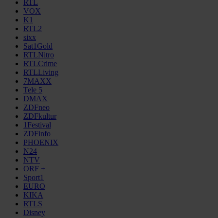
RTL
VOX
K1
RTL2
sixx
Sat1Gold
RTLNitro
RTLCrime
RTLLiving
7MAXX
Tele 5
DMAX
ZDFneo
ZDFkultur
1Festival
ZDFinfo
PHOENIX
N24
NTV
ORF +
Sport1
EURO
KIKA
RTLS
Disney