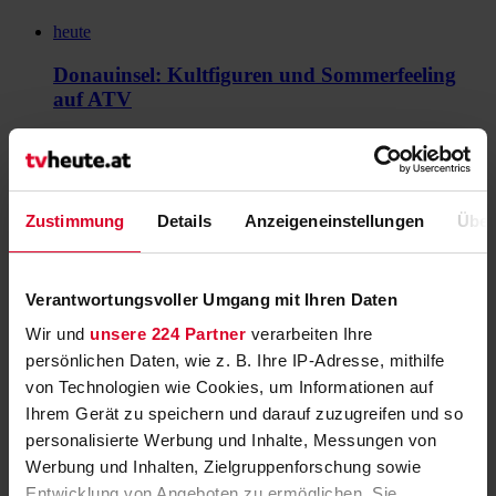
heute
Donauinsel: Kultfiguren und Sommerfeeling
auf ATV
heute
Am Schauplatz: Zell am See bangt um
arabische Gäste
Zustimmung
Details
Anzeigeneinstellungen
Über
heute
NASA zeigt drei Weltraumspaziergänge im
Verantwortungsvoller Umgang mit Ihren Daten
Livestream
Wir und
unsere 224 Partner
verarbeiten Ihre
persönlichen Daten, wie z. B. Ihre IP-Adresse, mithilfe
heute
von Technologien wie Cookies, um Informationen auf
"BLICKWECHSEL Spezial" zum
Ihrem Gerät zu speichern und darauf zuzugreifen und so
Touristenansturm in Österreich
personalisierte Werbung und Inhalte, Messungen von
Werbung und Inhalten, Zielgruppenforschung sowie
heute
Entwicklung von Angeboten zu ermöglichen. Sie