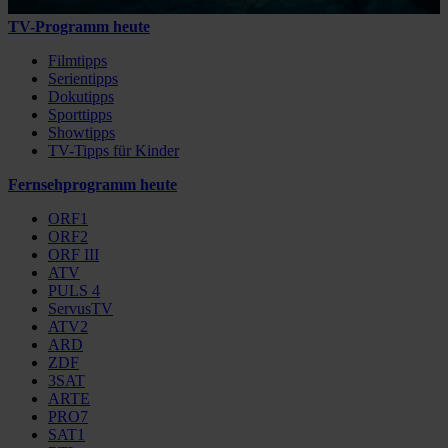
TV-Programm heute
Filmtipps
Serientipps
Dokutipps
Sporttipps
Showtipps
TV-Tipps für Kinder
Fernsehprogramm heute
ORF1
ORF2
ORF III
ATV
PULS 4
ServusTV
ATV2
ARD
ZDF
3SAT
ARTE
PRO7
SAT1