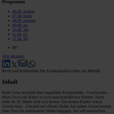
Programm
06.08.
gestern
07.08.
heute
08.08.
morgen
09.08.
So
10.08.
Mo
11.08.
Di
12.08.
Mi
89'
Jetzt streamen
Recht und Kriminalität
Die Kriminalpolizei bittet um Mithilfe
Inhalt
Rudi Cerne berichtet über ungeklärte Kriminalfälle - Geschwister-
Mord Zwei tote Babys in zwei unterschiedlichen Städten. Nach
mehr als 20 Jahren stellt sich heraus: Die beiden Kinder waren
Geschwister. - Überfall auf offener Straße Am späten Abend kommt
einer Frau ein unbekannter Mann entgegen. Sie will ausweichen,