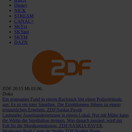
Disney
NICK
STREAM
CANAL+
SKYci
SKYaut
SKYbl
DAZN
ZDF
20:15
Mi 03.06.
Doku
Ein grausamer Fund in einem Rucksack löst einen Polizeieinsatz
aus: Es ist ein toter Säugling. Die Ermittlungen führen zu einem
erstaunlichen Ergebnis.
ZDF/Saskia Pavek
Lautstarke Auseinandersetzung in einem Lokal. Nur mit Mühe kann
die Wirtin die Streithähne trennen. Was danach passiert, wird ein
Fall für die Mordkommission.
ZDF/SASKIA PAVEK
Moderator Rudi Cerne im Studio
ZDF/Nadine Rupp