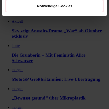
Notwendige Cookies
Broder über AfD in Ostdeutschland exklusiv
bei ServusTV On
Aktuell
Sky zeigt Anwalts-Drama „War“ ab Oktober
exklusiv
heute
Die Gruaberin – Mit Feministin Alice
Schwarzer
morgen
MotoGP Großbritannien: Live-Übertragung
morgen
„Bewusst gesund“ über Mikroplastik
morgen