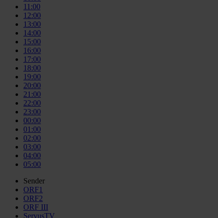
11:00
12:00
13:00
14:00
15:00
16:00
17:00
18:00
19:00
20:00
21:00
22:00
23:00
00:00
01:00
02:00
03:00
04:00
05:00
Sender
ORF1
ORF2
ORF III
ServusTV