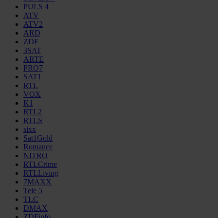
PULS 4
ATV
ATV2
ARD
ZDF
3SAT
ARTE
PRO7
SAT1
RTL
VOX
K1
RTL2
RTLS
sixx
Sat1Gold
Romance
NITRO
RTLCrime
RTLLiving
7MAXX
Tele 5
TLC
DMAX
ZDFinfo