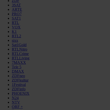
ZDF
3SAT
ARTE
PRO7
SAT1
RTL
VOX
K1
RTL2
sixx
Sat1Gold
RTLNitro
RTLCrime
RTLLiving
7MAXX
Tele 5
DMAX
ZDFneo
ZDFkultur
1Festival
ZDFinfo
PHOENIX
N24
NTV
ORF +