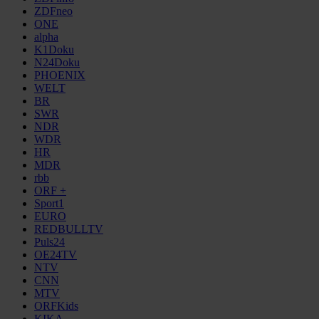
ZDFneo
ONE
alpha
K1Doku
N24Doku
PHOENIX
WELT
BR
SWR
NDR
WDR
HR
MDR
rbb
ORF +
Sport1
EURO
REDBULLTV
Puls24
OE24TV
NTV
CNN
MTV
ORFKids
KIKA