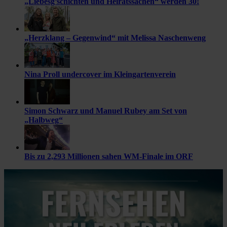
„Liebesg’schichten und Heiratssachen“ werden 30!
„Herzklang – Gegenwind“ mit Melissa Naschenweng
Nina Proll undercover im Kleingartenverein
Simon Schwarz und Manuel Rubey am Set von
„Halbweg“
Bis zu 2,293 Millionen sahen WM-Finale im ORF