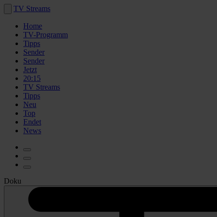
TV Streams
Home
TV-Programm
Tipps
Sender
Sender
Jetzt
20:15
TV Streams
Tipps
Neu
Top
Endet
News
Doku