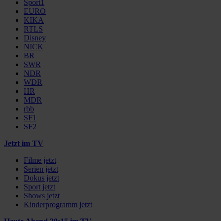
Sport1
EURO
KIKA
RTLS
Disney
NICK
BR
SWR
NDR
WDR
HR
MDR
rbb
SF1
SF2
Jetzt im TV
Filme jetzt
Serien jetzt
Dokus jetzt
Sport jetzt
Shows jetzt
Kinderprogramm jetzt