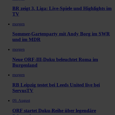
BR zeigt 3. Liga: Live-Spiele und Highlights im
TV
morgen
Sommer-Gartenparty mit Andy Borg im SWR
und im MDR
morgen
Neue ORF-III-Doku beleuchtet Roma im
Burgenland
morgen
RB Leipzig testet bei Leeds United live bei
ServusTV
09. August
ORF startet Doku-Reihe über legendäre