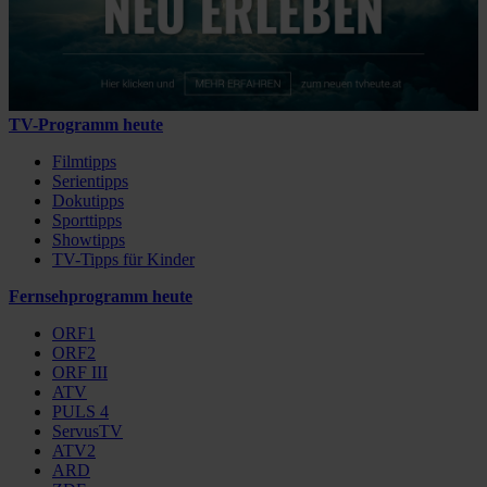
TV-Programm heute
Filmtipps
Serientipps
Dokutipps
Sporttipps
Showtipps
TV-Tipps für Kinder
Fernsehprogramm heute
ORF1
ORF2
ORF III
ATV
PULS 4
ServusTV
ATV2
ARD