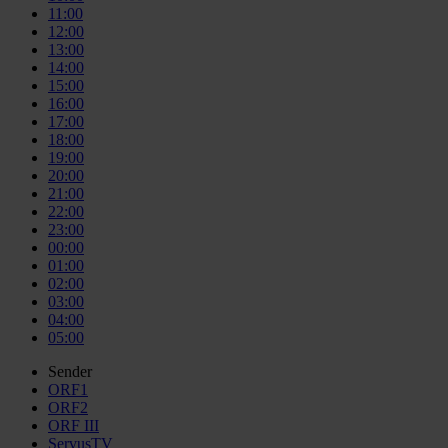
11:00
12:00
13:00
14:00
15:00
16:00
17:00
18:00
19:00
20:00
21:00
22:00
23:00
00:00
01:00
02:00
03:00
04:00
05:00
Sender
ORF1
ORF2
ORF III
ServusTV