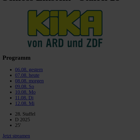
Programm
06.08.
gestern
07.08.
heute
08.08.
morgen
09.08.
So
10.08.
Mo
11.08.
Di
12.08.
Mi
28. Staffel
D 2025
25'
Jetzt streamen