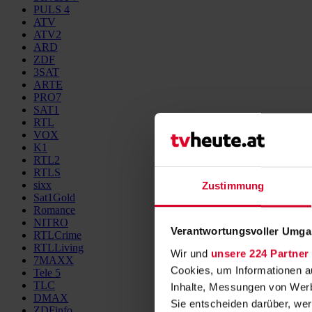
PULS 4
ATV
ATV2
ARD
ZDF
3SAT
ARTE
PRO7
SAT1
RTL
VOX
K1
RTL2
RTLS
sixx
Zustimmung
Sat1Gold
Romance
NITRO
Verantwortungsvoller Umgan
RTLCrime
RTLLiving
Wir und
unsere 224 Partner
7MAXX
Cookies, um Informationen a
Tele 5
TLC
Inhalte, Messungen von Werb
DMAX
Sie entscheiden darüber, wer
ZDFinfo