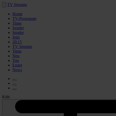
TV Streams
Home
TV-Programm
Tipps
Sender
Sender
Jetzt
20:15
TV Streams
Tipps
Neu
Top
Endet
News
Kids