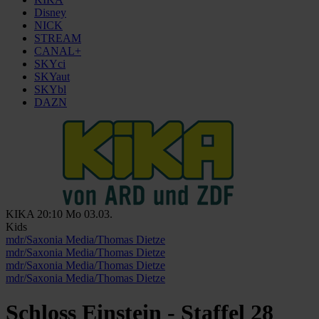
Disney
NICK
STREAM
CANAL+
SKYci
SKYaut
SKYbl
DAZN
KIKA
20:10
Mo 03.03.
Kids
mdr/Saxonia Media/Thomas Dietze
mdr/Saxonia Media/Thomas Dietze
mdr/Saxonia Media/Thomas Dietze
mdr/Saxonia Media/Thomas Dietze
Schloss Einstein - Staffel 28