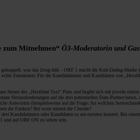
ebe zum Mitnehmen“
Ö3-Moderatorin und Gast
 gekuppelt, was das Zeug hält – ORF 1 macht die Kult-Dating-Marke je
 echte Emotionen: Für die Kandidatinnen und Kandidaten von „Herzbla
 Steuer des „Herzblatt Taxi“ Platz und begibt sich mit jeweils einem Si
e Herausforderungen auf die drei potenziellen Date-Partner:innen, di
che Antworten (beispielsweise auf die Frage: An welchen Seriencharakt
prühen die Funken? Bei wem stimmt die Chemie?
drei Kandidatinnen oder Kandidaten es am meisten knistert. Bei einem
 1 und auf ORF ON zu sehen sein.