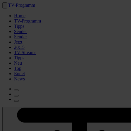
TV-Programm
Home
TV-Programm
Tipps
Sender
Sender
Jetzt
20:15
TV Streams
Tipps
Neu
Top
Endet
News