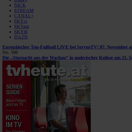
NICK
STREAM
CANAL+
SKYci
SKYaut
SKYbl
DAZN
Europäischer Top-Fußball LIVE bei ServusTV!
07. November a
No. 598
Die „Starnacht aus der Wachau“ in malerischer Kulisse
am 21. 