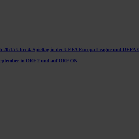
b 20:15 Uhr: 4. Spieltag in der UEFA Europa League und UEFA 
September in ORF 2 und auf ORF ON