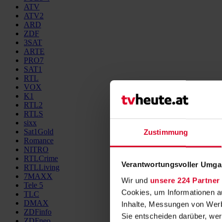
ATV
ATV2
ARD
ZDF
3SAT
ARTE
PRO7
SAT1
RTL
VOX
K1
RTL2
RTLS
sixx
Sat1Gold
Zustimmung
Romance
NITRO
RTLCrime
Verantwortungsvoller Umgan
RTLLiving
7MAXX
Wir und
unsere 224 Partner
Tele 5
Cookies, um Informationen a
TLC
DMAX
Inhalte, Messungen von Werb
ZDFinfo
Sie entscheiden darüber, wer
ZDFneo