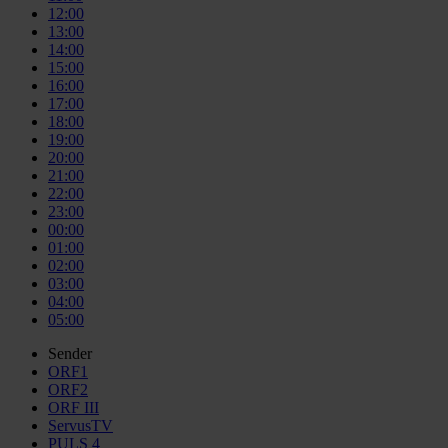
12:00
13:00
14:00
15:00
16:00
17:00
18:00
19:00
20:00
21:00
22:00
23:00
00:00
01:00
02:00
03:00
04:00
05:00
Sender
ORF1
ORF2
ORF III
ServusTV
PULS 4