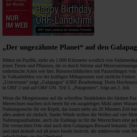
„Der ungezähmte Planet“ auf den Galapag
Mitten im Pazifik, mehr als 1.000 Kilometer westlich von Südamerika
jenen Tieren und Pflanzen, die es durch Stürme und Meeresströmunge
endemische Arten wie hier. Riesenschildkröten mit Panzerlängen von
in Vulkanhöhlen vor der kräftigen Mittagssonne und zierliche Finken 
„Universum“ zeigt „Galapagos“ (ORF-Bearbeitung: Doris Hochmayr), 
in ORF 2 und auf ORF ON. Teil 3, „Patagonien“, folgt am 2. Juli.
Wenn die Morgensonne auf die schroffen Steinküsten der kleinen Pazi
Meerechsen machen sich bereit für ein ausgiebiges Mahl unter Wasser
Nahrungssuche für ein Reptil, das kaum mehr als 20 Minuten Zeit hat
alles andere als einfach. Starke Winde treiben die Wellen auf vier M
Nahrungsaufnahme, auch die Eiablage ist für die Meerechsen eine gef
Die versteckten Orte sind auch dem Galapagos-Bussard bekannt. Dies
und sind deshalb auf all jenen Inseln bedroht, die mittlerweile vom
jedoch haben sie die Oberhand.