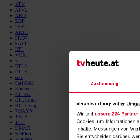
ATV
ATV2
ARD
ZDF
3SAT
ARTE
PRO7
SAT1
RTL
VOX
K1
RTL2
RTLS
sixx
Sat1Gold
Zustimmung
Romance
NITRO
RTLCrime
Verantwortungsvoller Umgan
RTLLiving
7MAXX
Wir und
unsere 224 Partner
Tele 5
Cookies, um Informationen a
TLC
DMAX
Inhalte, Messungen von Werb
ZDFinfo
Sie entscheiden darüber, wer
ZDFneo