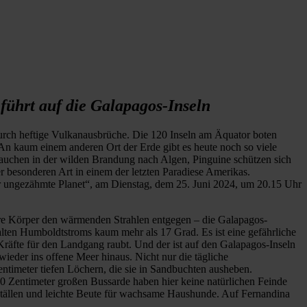
 führt auf die Galapagos-Inseln
durch heftige Vulkanausbrüche. Die 120 Inseln am Äquator boten
n kaum einem anderen Ort der Erde gibt es heute noch so viele
tauchen in der wilden Brandung nach Algen, Pinguine schützen sich
er besonderen Art in einem der letzten Paradiese Amerikas.
r ungezähmte Planet“, am Dienstag, dem 25. Juni 2024, um 20.15 Uhr
ihre Körper den wärmenden Strahlen entgegen – die Galapagos-
alten Humboldtstroms kaum mehr als 17 Grad. Es ist eine gefährliche
Kräfte für den Landgang raubt. Und der ist auf den Galapagos-Inseln
ieder ins offene Meer hinaus. Nicht nur die tägliche
ntimeter tiefen Löchern, die sie in Sandbuchten ausheben.
0 Zentimeter großen Bussarde haben hier keine natürlichen Feinde
rställen und leichte Beute für wachsame Haushunde. Auf Fernandina