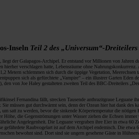
os-Inseln
Teil 2 des „Universum“-Dreiteilers
, liegt der Galapagos-Archipel. Er entstand vor Millionen von Jahren 
n hierher verschlagen hatte, Lebensräume ohne Nahrungskonkurrenz. A
 1,2 Metern schlemmen sich durch die üppige Vegetation, Meerechsen 
entpuppen sich als gefürchtete „Vampire“ – ein illustrer Garten Eden d
den von Joe Haley gestalteten zweiten Teil des BBC-Dreiteilers „De
fikinsel Fernandina fällt, strecken Tausende anthrazitgraue Leguane 
. Sie müssen gut durchwärmt sein, denn der Ozean hier hat dank des k
, um satt zu werden, bevor die sinkende Körpertemperatur die nötigen 
eter Höhe, die Gegenströmungen unter Wasser ziehen die Echsen immer w
ährliche Angelegenheit. Die Leguane vergraben ihre Eier in etwa 60 Ze
e gefährdete Raubvogelart ist auf dem Archipel endemisch. Die etwa 6
 Menschen bewohnt sind. Dort sind sie ungern gesehene Gäste in Hühne