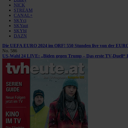
NICK
STREAM
CANAL+
SKYci
SKYaut
SKYbl
DAZN
Die UEFA EURO 2024 im ORF!
550 Stunden live von der EURO
No. 586
US-Wahl 24 LIVE: „Biden gegen Trump – Das erste TV-Duell“