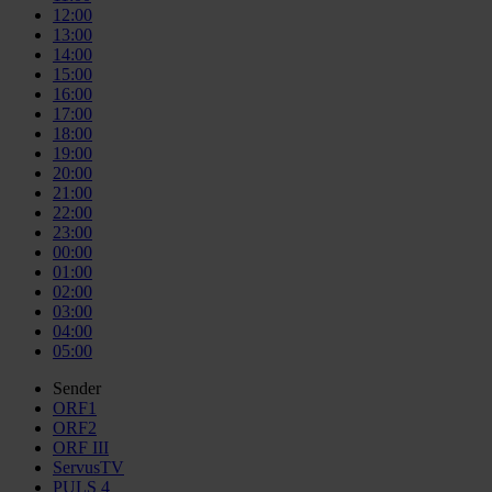
12:00
13:00
14:00
15:00
16:00
17:00
18:00
19:00
20:00
21:00
22:00
23:00
00:00
01:00
02:00
03:00
04:00
05:00
Sender
ORF1
ORF2
ORF III
ServusTV
PULS 4