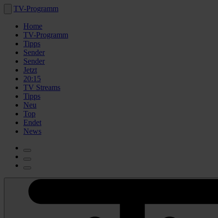
TV-Programm
Home
TV-Programm
Tipps
Sender
Sender
Jetzt
20:15
TV Streams
Tipps
Neu
Top
Endet
News