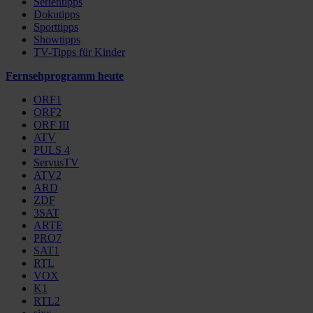
Serientipps
Dokutipps
Sporttipps
Showtipps
TV-Tipps für Kinder
Fernsehprogramm heute
ORF1
ORF2
ORF III
ATV
PULS 4
ServusTV
ATV2
ARD
ZDF
3SAT
ARTE
PRO7
SAT1
RTL
VOX
K1
RTL2