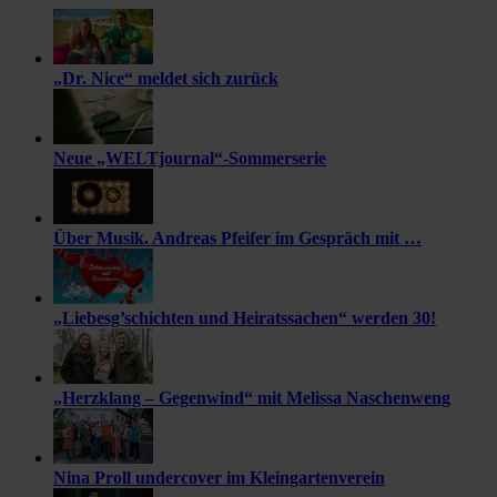
„Dr. Nice“ meldet sich zurück
Neue „WELTjournal“-Sommerserie
Über Musik. Andreas Pfeifer im Gespräch mit …
„Liebesg’schichten und Heiratssachen“ werden 30!
„Herzklang – Gegenwind“ mit Melissa Naschenweng
Nina Proll undercover im Kleingartenverein