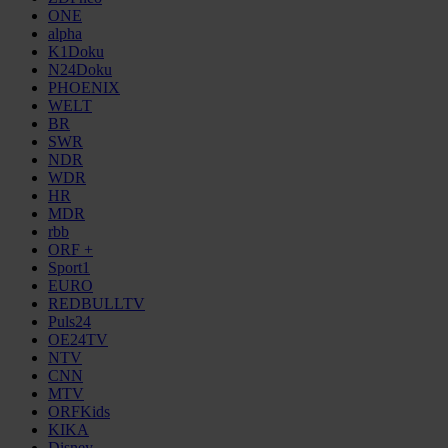
ONE
alpha
K1Doku
N24Doku
PHOENIX
WELT
BR
SWR
NDR
WDR
HR
MDR
rbb
ORF +
Sport1
EURO
REDBULLTV
Puls24
OE24TV
NTV
CNN
MTV
ORFKids
KIKA
Disney