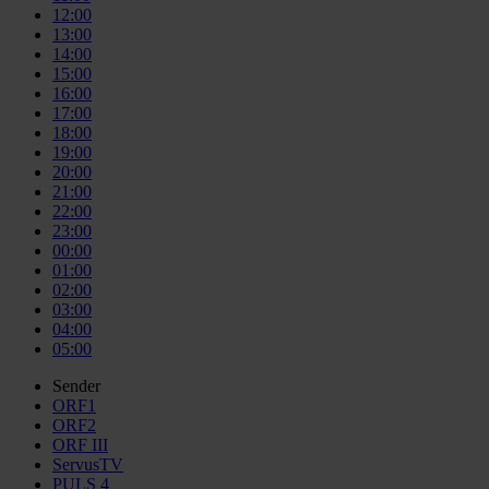
12:00
13:00
14:00
15:00
16:00
17:00
18:00
19:00
20:00
21:00
22:00
23:00
00:00
01:00
02:00
03:00
04:00
05:00
Sender
ORF1
ORF2
ORF III
ServusTV
PULS 4