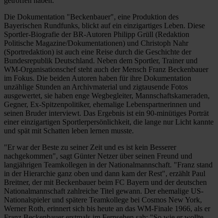
getroffen haben.
Die Dokumentation "Beckenbauer", eine Produktion des
Bayerischen Rundfunks, blickt auf ein einzigartiges Leben. Diese
Sportler-Biografie der BR-Autoren Philipp Grüll (Redaktion
Politische Magazine/Dokumentationen) und Christoph Nahr
(Sportredaktion) ist auch eine Reise durch die Geschichte der
Bundesrepublik Deutschland. Neben dem Sportler, Trainer und
WM-Organisationschef steht auch der Mensch Franz Beckenbauer
im Fokus. Die beiden Autoren haben für ihre Dokumentation
unzählige Stunden an Archivmaterial und zigtausende Fotos
ausgewertet, sie haben enge Wegbegleiter, Mannschaftskameraden,
Gegner, Ex-Spitzenpolitiker, ehemalige Lebenspartnerinnen und
seinen Bruder interviewt. Das Ergebnis ist ein 90-minütiges Porträt
einer einzigartigen Sportlerpersönlichkeit, die lange nur Licht kannte
und spät mit Schatten leben lernen musste.
"Er war der Beste zu seiner Zeit und es ist kein Besserer
nachgekommen", sagt Günter Netzer über seinen Freund und
langjährigen Teamkollegen in der Nationalmannschaft. "Franz stand
in der Hierarchie ganz oben und dann kam der Rest", erzählt Paul
Breitner, der mit Beckenbauer beim FC Bayern und der deutschen
Nationalmannschaft zahlreiche Titel gewann. Der ehemalige US-
Nationalspieler und spätere Teamkollege bei Cosmos New York,
Werner Roth, erinnert sich bis heute an das WM-Finale 1966, als er
Franz Beckenbauer erstmals im Fernsehen sah: "So wie er wollte