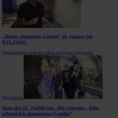
„Hinter deutschen Gittern“ ab Januar bei
RTLZWEI
Dokumentation zeigt den Alltag deutscher Gefängnisse
Hier klicken
Start der 22. Staffel von „Die Geissens – Eine
schrecklich glamouröse Familie“