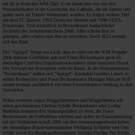
mit ihr in Rom den WM-Titel. Er ist damit eine von nur drei
Persönlichkeiten in der Geschichte des Fußballs, die als Spieler und
später auch als Trainer Weltmeister wurden. Es folgen weitere Titel
mit dem FC Bayern: 1994 Deutscher Meister und 1996 UEFA-
Pokalsieger. Und schließlich ist Beckenbauer maßgeblicher
Architekt des Sommermärchens 2006. Alles scheint ihm zu
gelingen, alles scheint man ihm zu verzeihen. Doch 2015 wendet
sich das Blatt.
Der "Spiegel" bringt ans Licht, dass es rund um die WM-Vergabe
2006 dubiose Geldflüsse gab und Franz Beckenbauer gerät als
ehemaliger Chef des Organisationskomitees unter massiven Druck.
Der Vorwurf der Korruption steht im Raum. In der Dokumentation
"Beckenbauer" äußert sich "Spiegel"-Journalist Gunther Latsch zu
seinen Recherchen und Franz Beckenbauers Manager Marcus Höfl
nimmt erstmals ausführlich vor einer Fernsehkamera Stellung zu den
Vorwürfen.
Neben weiteren engen Weggefährtinnen und Weggefährten wie
seiner geschiedenen Ehefrau Sybille Beckenbauer oder Lothar
Matthäus kommen drei Spitzenpolitiker zu Wort, die Franz
Beckenbauer als Fußballfans erlebten und später im Zusammenhang
mit der Weltmeisterschaft 2006 mit ihm zusammengearbeitet haben:
die ehemaligen Bundesinnenminister Wolfgang Schäuble und Otto
Schily sowie Ex-Bundesaußenminister Joschka Fischer. Für Schily