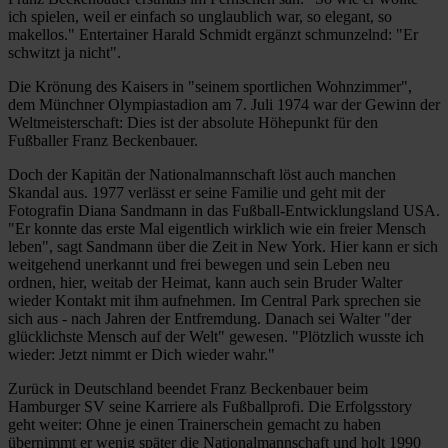
ich spielen, weil er einfach so unglaublich war, so elegant, so
makellos." Entertainer Harald Schmidt ergänzt schmunzelnd: "Er
schwitzt ja nicht".
Die Krönung des Kaisers in "seinem sportlichen Wohnzimmer",
dem Münchner Olympiastadion am 7. Juli 1974 war der Gewinn der
Weltmeisterschaft: Dies ist der absolute Höhepunkt für den
Fußballer Franz Beckenbauer.
Doch der Kapitän der Nationalmannschaft löst auch manchen
Skandal aus. 1977 verlässt er seine Familie und geht mit der
Fotografin Diana Sandmann in das Fußball-Entwicklungsland USA.
"Er konnte das erste Mal eigentlich wirklich wie ein freier Mensch
leben", sagt Sandmann über die Zeit in New York. Hier kann er sich
weitgehend unerkannt und frei bewegen und sein Leben neu
ordnen, hier, weitab der Heimat, kann auch sein Bruder Walter
wieder Kontakt mit ihm aufnehmen. Im Central Park sprechen sie
sich aus - nach Jahren der Entfremdung. Danach sei Walter "der
glücklichste Mensch auf der Welt" gewesen. "Plötzlich wusste ich
wieder: Jetzt nimmt er Dich wieder wahr."
Zurück in Deutschland beendet Franz Beckenbauer beim
Hamburger SV seine Karriere als Fußballprofi. Die Erfolgsstory
geht weiter: Ohne je einen Trainerschein gemacht zu haben
übernimmt er wenig später die Nationalmannschaft und holt 1990