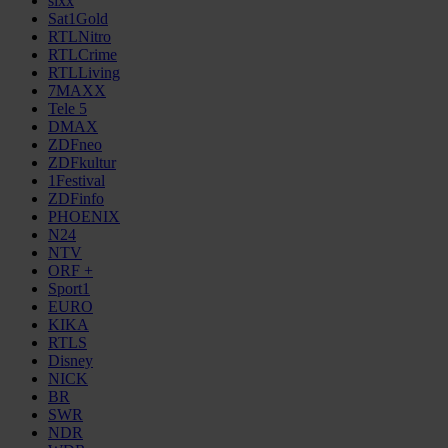
sixx
Sat1Gold
RTLNitro
RTLCrime
RTLLiving
7MAXX
Tele 5
DMAX
ZDFneo
ZDFkultur
1Festival
ZDFinfo
PHOENIX
N24
NTV
ORF +
Sport1
EURO
KIKA
RTLS
Disney
NICK
BR
SWR
NDR