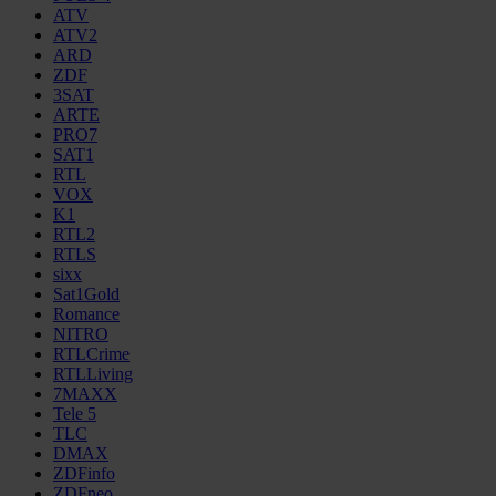
ATV
ATV2
ARD
ZDF
3SAT
ARTE
PRO7
SAT1
RTL
VOX
K1
RTL2
RTLS
sixx
Sat1Gold
Romance
NITRO
RTLCrime
RTLLiving
7MAXX
Tele 5
TLC
DMAX
ZDFinfo
ZDFneo