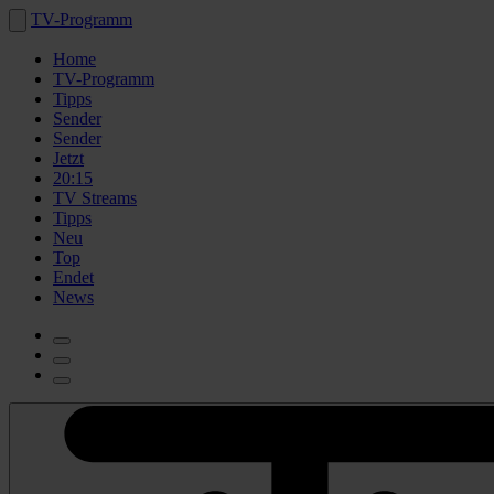
TV-Programm
Home
TV-Programm
Tipps
Sender
Sender
Jetzt
20:15
TV Streams
Tipps
Neu
Top
Endet
News