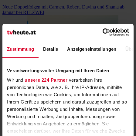
Neue Doppelfolgen mit Carmen, Robert, Davina und Shania ab
Januar bei RTLZWEI
Zustimmung
Details
Anzeigeneinstellungen
Über
Hier klicken
Verantwortungsvoller Umgang mit Ihren Daten
Der Countdown für das neue „ARD-
Wir und
unsere 224 Partner
verarbeiten Ihre
Mittagsmagazin“ läuft
persönlichen Daten, wie z. B. Ihre IP-Adresse, mithilfe
ab 8. Januar 2024 aus Leipzig
von Technologien wie Cookies, um Informationen auf
Ihrem Gerät zu speichern und darauf zuzugreifen und so
personalisierte Werbung und Inhalte, Messungen von
Werbung und Inhalten, Zielgruppenforschung sowie
Entwicklung von Angeboten zu ermöglichen. Sie
entscheiden darüber, wer Ihre Daten für welche Zwecke