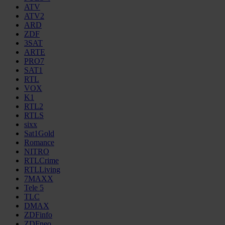
ATV
ATV2
ARD
ZDF
3SAT
ARTE
PRO7
SAT1
RTL
VOX
K1
RTL2
RTLS
sixx
Sat1Gold
Romance
NITRO
RTLCrime
RTLLiving
7MAXX
Tele 5
TLC
DMAX
ZDFinfo
ZDFneo