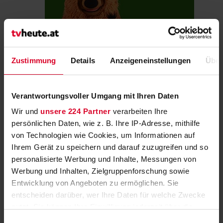
Hier klicken
Zustimmung
Details
Anzeigeneinstellungen
Über
Neue Staffel der "Sesamstraße" startet am 7.
Oktober
Verantwortungsvoller Umgang mit Ihren Daten
Kindern spielerisch Wissen und Werte vermitteln ist das Motto!
Wir und
unsere 224 Partner
verarbeiten Ihre
persönlichen Daten, wie z. B. Ihre IP-Adresse, mithilfe
von Technologien wie Cookies, um Informationen auf
Ihrem Gerät zu speichern und darauf zuzugreifen und so
personalisierte Werbung und Inhalte, Messungen von
Werbung und Inhalten, Zielgruppenforschung sowie
Entwicklung von Angeboten zu ermöglichen. Sie
Hier klicken
entscheiden darüber, wer Ihre Daten für welche Zwecke
nutzt. Sie können Ihre Einwilligung jederzeit über die
Staffelstart der "Trucker Babes Austria" auf JOYN
Cookie-Erklärung oder durch Klicken auf das Privacy
& bei ATV
Einwilligungsauswahl