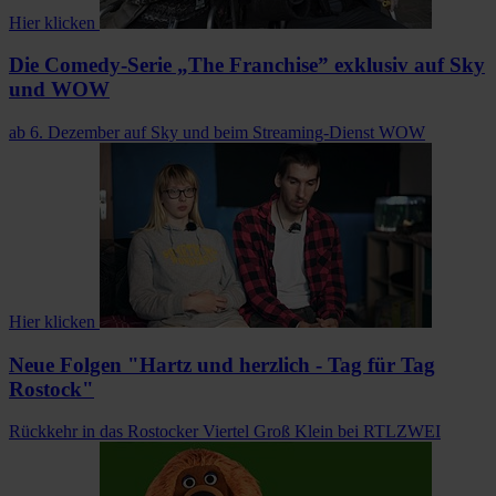
Hier klicken
Die Comedy-Serie „The Franchise” exklusiv auf Sky
und WOW
ab 6. Dezember auf Sky und beim Streaming-Dienst WOW
Hier klicken
Neue Folgen "Hartz und herzlich - Tag für Tag
Rostock"
Rückkehr in das Rostocker Viertel Groß Klein bei RTLZWEI