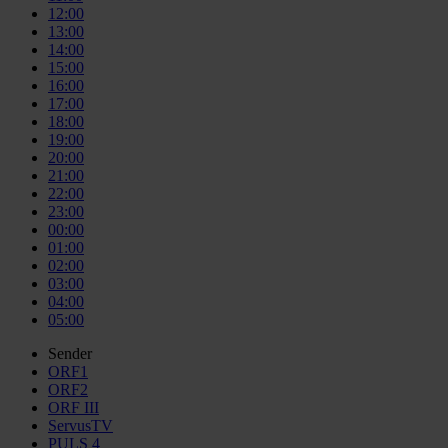
12:00
13:00
14:00
15:00
16:00
17:00
18:00
19:00
20:00
21:00
22:00
23:00
00:00
01:00
02:00
03:00
04:00
05:00
Sender
ORF1
ORF2
ORF III
ServusTV
PULS 4