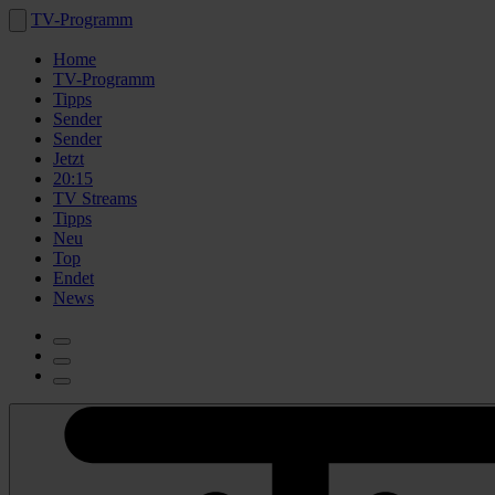
TV-Programm
Home
TV-Programm
Tipps
Sender
Sender
Jetzt
20:15
TV Streams
Tipps
Neu
Top
Endet
News