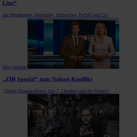
Linz“
mit Stemberger, Niedetzky, Steinocher, Pschill und Co.
Hier klicken
„ZIB Spezial“ zum Nahost-Konflikt
„Terror-Trauma-Krieg: Der 7. Oktober und die Folgen“