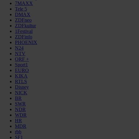
7MAXX
Tele 5
DMAX
ZDFneo
ZDFkultur
1Festival
ZDFinfo
PHOENIX
N24
NTV
ORF +
Sport1
EURO
KIKA
RTLS
Disney
NICK
BR
SWR
NDR
WDR
HR
MDR
rbb
SF1