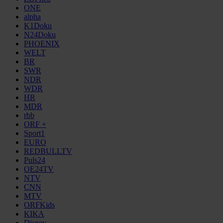
ONE
alpha
K1Doku
N24Doku
PHOENIX
WELT
BR
SWR
NDR
WDR
HR
MDR
rbb
ORF +
Sport1
EURO
REDBULLTV
Puls24
OE24TV
NTV
CNN
MTV
ORFKids
KIKA
Disney