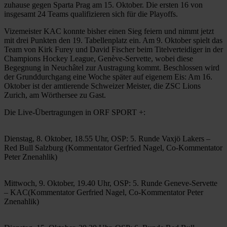
zuhause gegen Sparta Prag am 15. Oktober. Die ersten 16 von
insgesamt 24 Teams qualifizieren sich für die Playoffs.
Vizemeister KAC konnte bisher einen Sieg feiern und nimmt jetzt
mit drei Punkten den 19. Tabellenplatz ein. Am 9. Oktober spielt das
Team von Kirk Furey und David Fischer beim Titelverteidiger in der
Champions Hockey League, Genève-Servette, wobei diese
Begegnung in Neuchâtel zur Austragung kommt. Beschlossen wird
der Grunddurchgang eine Woche später auf eigenem Eis: Am 16.
Oktober ist der amtierende Schweizer Meister, die ZSC Lions
Zurich, am Wörthersee zu Gast.
Die Live-Übertragungen in ORF SPORT +:
Dienstag, 8. Oktober, 18.55 Uhr, OSP: 5. Runde Vaxjö Lakers –
Red Bull Salzburg (Kommentator Gerfried Nagel, Co-Kommentator
Peter Znenahlik)
Mittwoch, 9. Oktober, 19.40 Uhr, OSP: 5. Runde Geneve-Servette
– KAC(Kommentator Gerfried Nagel, Co-Kommentator Peter
Znenahlik)