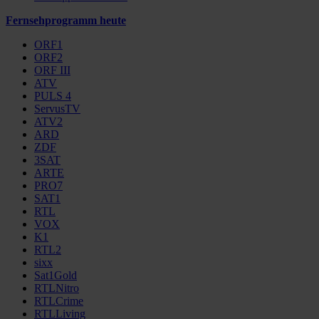
Fernsehprogramm heute
ORF1
ORF2
ORF III
ATV
PULS 4
ServusTV
ATV2
ARD
ZDF
3SAT
ARTE
PRO7
SAT1
RTL
VOX
K1
RTL2
sixx
Sat1Gold
RTLNitro
RTLCrime
RTLLiving