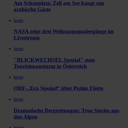
Am Schauplatz: Zell am See bangt um
arabische Gäste
heute
NASA zeigt drei Weltraumspaziergänge im
Livestream
heute
"BLICKWECHSEL Spezial" zum
Touristenansturm in Österreich
heute
ORF-„Eco Spezial“ über Putins Flotte
heute
Dramatische Bergrettungen: True Stories aus
den Alpen
heute