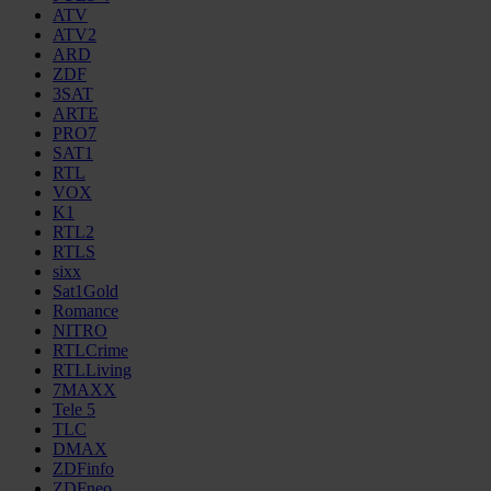
ATV
ATV2
ARD
ZDF
3SAT
ARTE
PRO7
SAT1
RTL
VOX
K1
RTL2
RTLS
sixx
Sat1Gold
Romance
NITRO
RTLCrime
RTLLiving
7MAXX
Tele 5
TLC
DMAX
ZDFinfo
ZDFneo