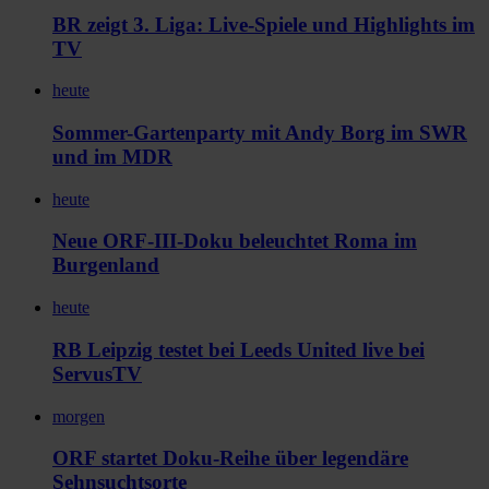
BR zeigt 3. Liga: Live-Spiele und Highlights im
TV
heute
Sommer-Gartenparty mit Andy Borg im SWR
und im MDR
heute
Neue ORF-III-Doku beleuchtet Roma im
Burgenland
heute
RB Leipzig testet bei Leeds United live bei
ServusTV
morgen
ORF startet Doku-Reihe über legendäre
Sehnsuchtsorte