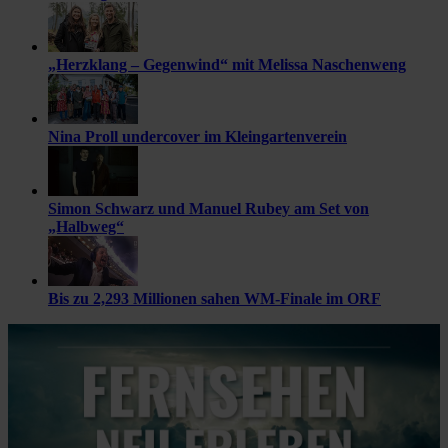
„Herzklang – Gegenwind“ mit Melissa Naschenweng
Nina Proll undercover im Kleingartenverein
Simon Schwarz und Manuel Rubey am Set von
„Halbweg“
Bis zu 2,293 Millionen sahen WM-Finale im ORF