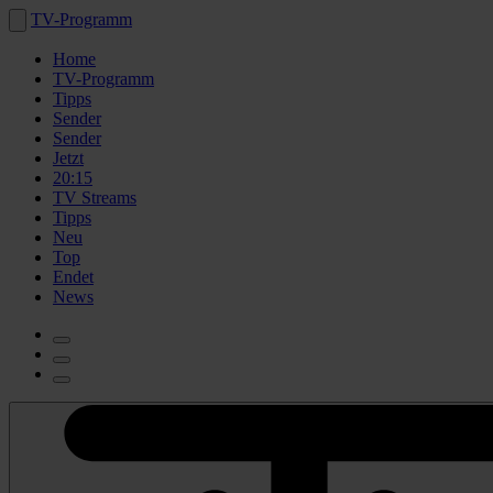
TV-Programm
Home
TV-Programm
Tipps
Sender
Sender
Jetzt
20:15
TV Streams
Tipps
Neu
Top
Endet
News