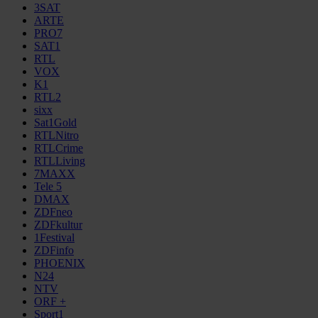
3SAT
ARTE
PRO7
SAT1
RTL
VOX
K1
RTL2
sixx
Sat1Gold
RTLNitro
RTLCrime
RTLLiving
7MAXX
Tele 5
DMAX
ZDFneo
ZDFkultur
1Festival
ZDFinfo
PHOENIX
N24
NTV
ORF +
Sport1