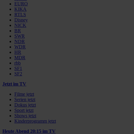
EURO
KIKA
RTLS
Disney
NICK
BR
SWR
NDR
WDR
HR
MDR
rbb
SF1
SF2
Jetzt im TV
Filme jetzt
Serien jetzt
Dokus jetzt
Sport jetzt
Shows jetzt
Kinderprogramm jetzt
Heute Abend 20:15 im TV