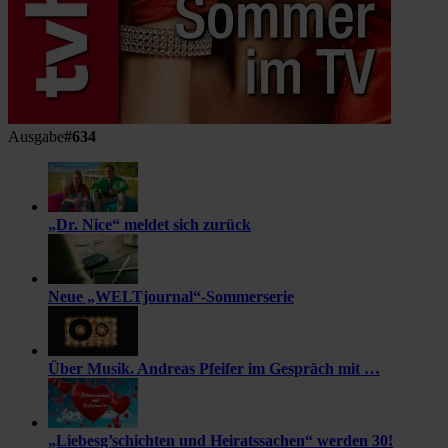
Ausgabe
#634
„Dr. Nice“ meldet sich zurück
Neue „WELTjournal“-Sommerserie
Über Musik. Andreas Pfeifer im Gespräch mit …
„Liebesg’schichten und Heiratssachen“ werden 30!