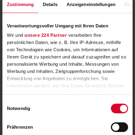
Promi Quizjagd bei ServusTV und
Zustimmung
Details
Anzeigeneinstellungen
Über
ServusTV On
Florian Lettner lädt an zwei Samstagabenden im September zur
Verantwortungsvoller Umgang mit Ihren Daten
Promi Quizjagd ein.
»
Wir und
unsere 224 Partner
verarbeiten Ihre
Neue Folgen „Die Retourenjäger“ bei
persönlichen Daten, wie z. B. Ihre IP-Adresse, mithilfe
RTLZWEI
von Technologien wie Cookies, um Informationen auf
Ihrem Gerät zu speichern und darauf zuzugreifen und so
Retourenhändler im Wettstreit um den großen Gewinn
»
personalisierte Werbung und Inhalte, Messungen von
Werbung und Inhalten, Zielgruppenforschung sowie
Eindrucksvolle Naturdokus made in
Entwicklung von Angeboten zu ermöglichen. Sie
Austria bei „Universum“
entscheiden darüber, wer Ihre Daten für welche Zwecke
nutzt. Sie können Ihre Einwilligung jederzeit über die
jeweils Dienstag um 20.15 Uhr in ORF 2 und auf ORF ON
»
Cookie-Erklärung oder durch Klicken auf das Privacy
Einwilligungsauswahl
TV & Streaming News
Trigger Symbol ändern oder widerrufen
Notwendig
gestern
Wenn Sie es erlauben, würden wir auch gerne:
Präferenzen
Informationen über Ihre geografische Lage
2. Bundesliga startet mit Bochum gegen Hertha