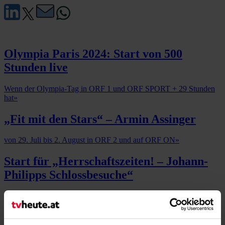
Olympia Paris 2024: Start von 500
Stunden live
Wenn der Olympia-Tag in ORF 1 und ORF SPORT + 29 Stunden
hat
»
„Fit mit den Stars“ – Armin Assinger
von 29. Juli bis 2. August in ORF 2 und auf ORF ON
»
Start für „Herrschaftszeiten! – Johann-
Philipps Schlossbesuche“
Spannende Entdeckungstouren zu alten Gemäuern und ihren
Schlossherren und Schlossdamen
»