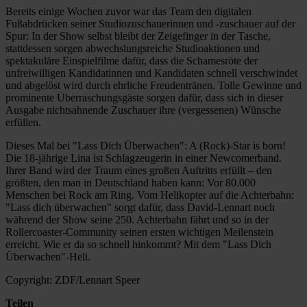
Bereits einige Wochen zuvor war das Team den digitalen
Fußabdrücken seiner Studiozuschauerinnen und -zuschauer auf der
Spur: In der Show selbst bleibt der Zeigefinger in der Tasche,
stattdessen sorgen abwechslungsreiche Studioaktionen und
spektakuläre Einspielfilme dafür, dass die Schamesröte der
unfreiwilligen Kandidatinnen und Kandidaten schnell verschwindet
und abgelöst wird durch ehrliche Freudentränen. Tolle Gewinne und
prominente Überraschungsgäste sorgen dafür, dass sich in dieser
Ausgabe nichtsahnende Zuschauer ihre (vergessenen) Wünsche
erfüllen.
Dieses Mal bei "Lass Dich Überwachen": A (Rock)-Star is born!
Die 18-jährige Lina ist Schlagzeugerin in einer Newcomerband.
Ihrer Band wird der Traum eines großen Auftritts erfüllt – den
größten, den man in Deutschland haben kann: Vor 80.000
Menschen bei Rock am Ring. Vom Helikopter auf die Achterbahn:
"Lass dich überwachen" sorgt dafür, dass David-Lennart noch
während der Show seine 250. Achterbahn fährt und so in der
Rollercoaster-Community seinen ersten wichtigen Meilenstein
erreicht. Wie er da so schnell hinkommt? Mit dem "Lass Dich
Überwachen"-Heli.
Copyright: ZDF/Lennart Speer
Teilen