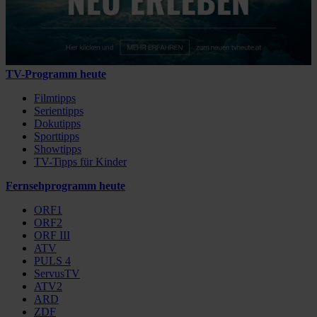
TV-Programm heute
Filmtipps
Serientipps
Dokutipps
Sporttipps
Showtipps
TV-Tipps für Kinder
Fernsehprogramm heute
ORF1
ORF2
ORF III
ATV
PULS 4
ServusTV
ATV2
ARD
ZDF