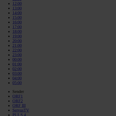
12:00
13:00
14:00
15:00
16:00
17:00
18:00
19:00
20:00
21:00
22:00
23:00
00:00
01:00
02:00
03:00
04:00
05:00
Sender
ORF1
ORF2
ORF III
ServusTV
PULS 4