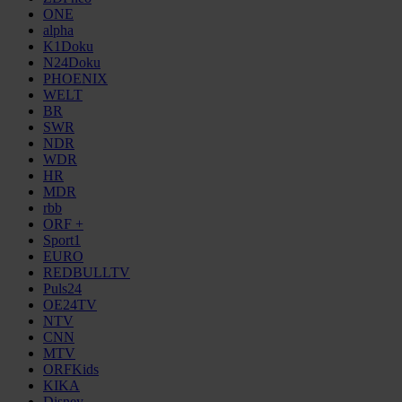
ONE
alpha
K1Doku
N24Doku
PHOENIX
WELT
BR
SWR
NDR
WDR
HR
MDR
rbb
ORF +
Sport1
EURO
REDBULLTV
Puls24
OE24TV
NTV
CNN
MTV
ORFKids
KIKA
Disney