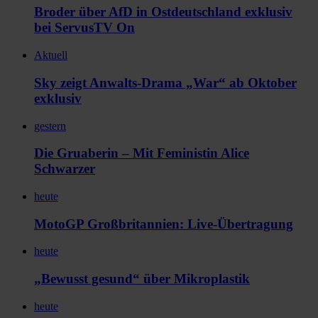
Broder über AfD in Ostdeutschland exklusiv
bei ServusTV On
Aktuell
Sky zeigt Anwalts-Drama „War“ ab Oktober
exklusiv
gestern
Die Gruaberin – Mit Feministin Alice
Schwarzer
heute
MotoGP Großbritannien: Live-Übertragung
heute
„Bewusst gesund“ über Mikroplastik
heute