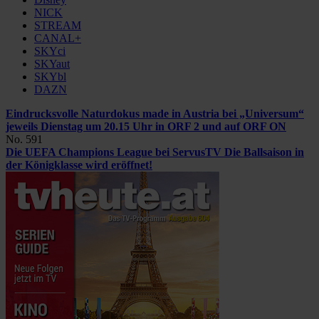
NICK
STREAM
CANAL+
SKYci
SKYaut
SKYbl
DAZN
Eindrucksvolle Naturdokus made in Austria bei „Universum“
jeweils Dienstag um 20.15 Uhr in ORF 2 und auf ORF ON
No. 591
Die UEFA Champions League bei ServusTV
Die Ballsaison in
der Königklasse wird eröffnet!