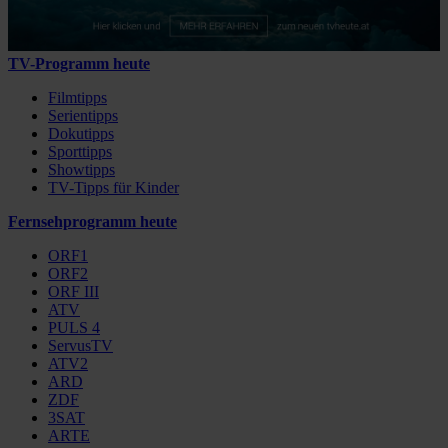
TV-Programm heute
Filmtipps
Serientipps
Dokutipps
Sporttipps
Showtipps
TV-Tipps für Kinder
Fernsehprogramm heute
ORF1
ORF2
ORF III
ATV
PULS 4
ServusTV
ATV2
ARD
ZDF
3SAT
ARTE