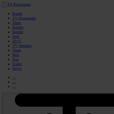
TV-Programm
Home
TV-Programm
Tipps
Sender
Sender
Jetzt
20:15
TV Streams
Tipps
Neu
Top
Endet
News