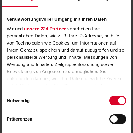
Olympia Paris 2024: Start von 500
Stunden live
Verantwortungsvoller Umgang mit Ihren Daten
Wir und
unsere 224 Partner
verarbeiten Ihre
Wenn der Olympia-Tag in ORF 1 und ORF SPORT + 29 Stunden
persönlichen Daten, wie z. B. Ihre IP-Adresse, mithilfe
hat
»
von Technologien wie Cookies, um Informationen auf
„Fit mit den Stars“ – Armin Assinger
Ihrem Gerät zu speichern und darauf zuzugreifen und so
personalisierte Werbung und Inhalte, Messungen von
von 29. Juli bis 2. August in ORF 2 und auf ORF ON
»
Werbung und Inhalten, Zielgruppenforschung sowie
Entwicklung von Angeboten zu ermöglichen. Sie
Start für „Herrschaftszeiten! – Johann-
entscheiden darüber, wer Ihre Daten für welche Zwecke
Philipps Schlossbesuche“
nutzt. Sie können Ihre Einwilligung jederzeit über die
Cookie-Erklärung oder durch Klicken auf das Privacy
Einwilligungsauswahl
Spannende Entdeckungstouren zu alten Gemäuern und ihren
Trigger Symbol ändern oder widerrufen
Notwendig
Schlossherren und Schlossdamen
»
Neue Folgen „Die Retourenjäger“ bei
Wenn Sie es erlauben, würden wir auch gerne:
Präferenzen
RTLZWEI
Informationen über Ihre geografische Lage
erfassen, welche bis auf einige Meter genau sein