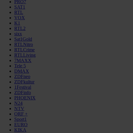
PRO7
SAT1
RTL
VOX
K1
RTL2
sixx
Sat1Gold
RTLNitro
RTLCrime
RTLLiving
7MAXX
Tele 5
DMAX
ZDFneo
ZDFkultur
1Festival
ZDFinfo
PHOENIX
N24
NTV
ORF +
Sport1
EURO
KIKA