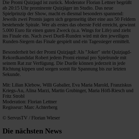
Die Promi Quizjagd ist zurück. Moderator Florian Lettner begrüßt
ab 20:15 Uhr prominente Quizjäger im Studio. Das neue
Spielprinzip der Show, macht es diesmal besonders spannend:
Jeweils zwei Promis jagen sich gegenseitig über eine aus 50 Feldern
bestehende Spirale. Wer als erstes das oberste Feld erreicht, gewinnt
5.000 Euro für einen guten Zweck (u.a. Wings for Life) und zieht
ins Finale ein. Nach zwei Duell-Runden wird mit den jeweiligen
Runden-Siegern das Finale gespielt und ein Tagessieger ermittelt.
Besonderheit bei der Promi Quizjagd: Als "Joker" steht Quizjagd-
Rekordkandidat Robert jedem Promi einmal pro Spielrunde mit
seinem Rat zur Verfügung. Die Duelle können jederzeit in jede
Richtung kippen und sorgen somit für Spannung bis zur letzten
Sekunde.
Mit: Lilian Klebow, Willi Gabalier, Eva Maria Marold, Franziskus
Kriegs-Au, Alina Marzi, Martin Grubinger, Maria Höfl-Riesch und
Fritz Strobl
Moderation: Florian Lettner
Regisseur: Marc Achterberg
© ServusTV / Florian Wieser
Die nächsten News