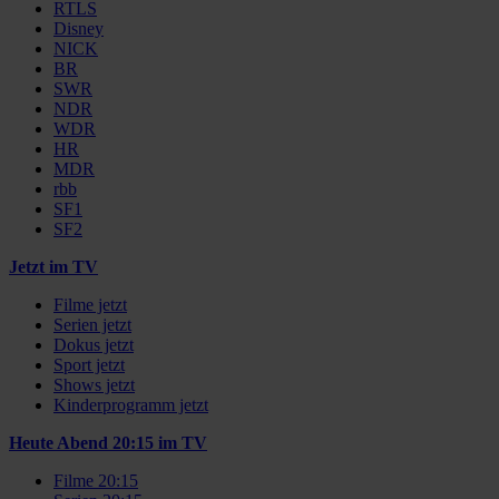
RTLS
Disney
NICK
BR
SWR
NDR
WDR
HR
MDR
rbb
SF1
SF2
Jetzt im TV
Filme jetzt
Serien jetzt
Dokus jetzt
Sport jetzt
Shows jetzt
Kinderprogramm jetzt
Heute Abend 20:15 im TV
Filme 20:15