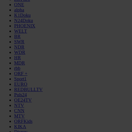
ONE
alpha
K1Doku
N24Doku
PHOENIX
WELT
BR
SWR
NDR
WDR
HR
MDR
rbb
ORF +
Sport1
EURO
REDBULLTV
Puls24
OE24TV
NTV
CNN
MTV
ORFKids
KIKA
Disney