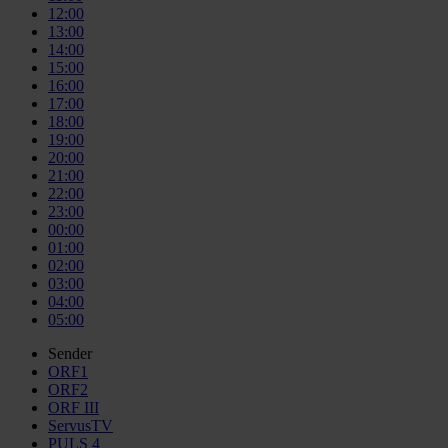
12:00
13:00
14:00
15:00
16:00
17:00
18:00
19:00
20:00
21:00
22:00
23:00
00:00
01:00
02:00
03:00
04:00
05:00
Sender
ORF1
ORF2
ORF III
ServusTV
PULS 4