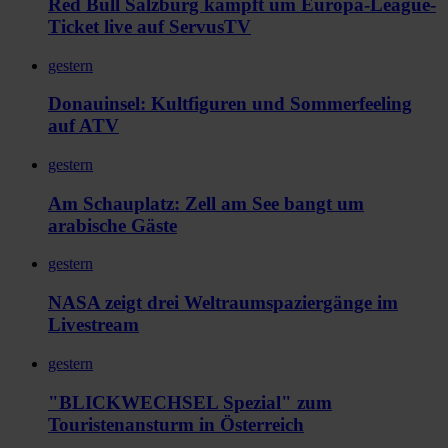
Red Bull Salzburg kämpft um Europa-League-
Ticket live auf ServusTV
gestern
Donauinsel: Kultfiguren und Sommerfeeling
auf ATV
gestern
Am Schauplatz: Zell am See bangt um
arabische Gäste
gestern
NASA zeigt drei Weltraumspaziergänge im
Livestream
gestern
"BLICKWECHSEL Spezial" zum
Touristenansturm in Österreich