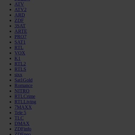
ATV
ATV2
ARD
ZDF
3SAT
ARTE
PRO7
SAT1
RTL
VOX
K1
RTL2
RTLS
sixx
Sat1Gold
Romance
NITRO
RTLCrime
RTLLiving
7MAXX
Tele 5
TLC
DMAX
ZDFinfo
ZDFneo