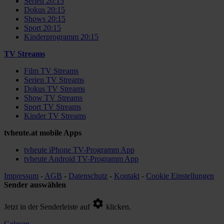
Serien 20:15
Dokus 20:15
Shows 20:15
Sport 20:15
Kinderprogramm 20:15
TV Streams
Film TV Streams
Serien TV Streams
Dokus TV Streams
Show TV Streams
Sport TV Streams
Kinder TV Streams
tvheute.at mobile Apps
tvheute iPhone TV-Programm App
tvheute Android TV-Programm App
Impressum
-
AGB
-
Datenschutz
-
Kontakt
-
Cookie Einstellungen
Sender auswählen
Jetzt in der Senderleiste auf
klicken.
Gelesen