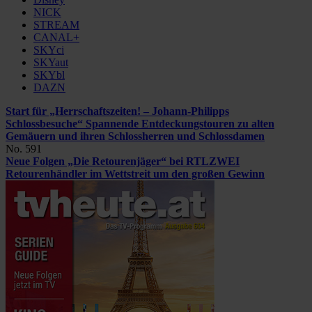
NICK
STREAM
CANAL+
SKYci
SKYaut
SKYbl
DAZN
Start für „Herrschaftszeiten! – Johann-Philipps
Schlossbesuche“
Spannende Entdeckungstouren zu alten
Gemäuern und ihren Schlossherren und Schlossdamen
No. 591
Neue Folgen „Die Retourenjäger“ bei RTLZWEI
Retourenhändler im Wettstreit um den großen Gewinn