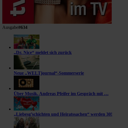
Ausgabe
#634
„Dr. Nice“ meldet sich zurück
Neue „WELTjournal“-Sommerserie
Über Musik. Andreas Pfeifer im Gespräch mit …
„Liebesg’schichten und Heiratssachen“ werden 30!