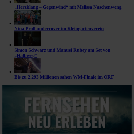
„Herzklang – Gegenwind“ mit Melissa Naschenweng
Nina Proll undercover im Kleingartenverein
Simon Schwarz und Manuel Rubey am Set von
„Halbweg“
Bis zu 2,293 Millionen sahen WM-Finale im ORF