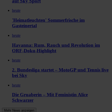
auf Sky Sport
heute
'Heimatleuchten' Sommerfrische im
Gasteinertal
heute
Havanna: Rum, Rauch und Revolution im
ORF-Doku-Highlight
heute
2. Bundesliga startet – MotoGP und Tennis live
bei Sky
heute
Die Gruaberin – Mit Feministin Alice
Schwarzer
Mehr News anzeigen