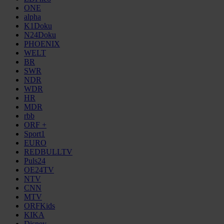
ONE
alpha
K1Doku
N24Doku
PHOENIX
WELT
BR
SWR
NDR
WDR
HR
MDR
rbb
ORF +
Sport1
EURO
REDBULLTV
Puls24
OE24TV
NTV
CNN
MTV
ORFKids
KIKA
Disney