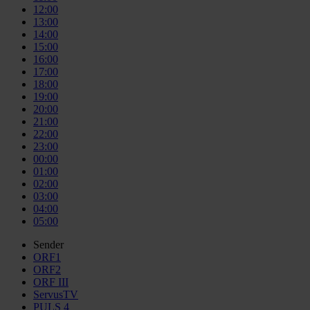
12:00
13:00
14:00
15:00
16:00
17:00
18:00
19:00
20:00
21:00
22:00
23:00
00:00
01:00
02:00
03:00
04:00
05:00
Sender
ORF1
ORF2
ORF III
ServusTV
PULS 4