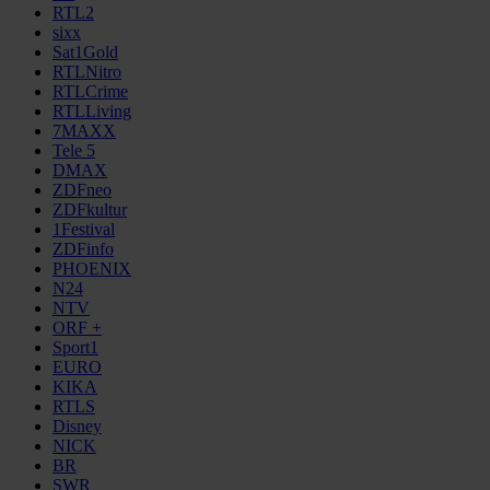
RTL2
sixx
Sat1Gold
RTLNitro
RTLCrime
RTLLiving
7MAXX
Tele 5
DMAX
ZDFneo
ZDFkultur
1Festival
ZDFinfo
PHOENIX
N24
NTV
ORF +
Sport1
EURO
KIKA
RTLS
Disney
NICK
BR
SWR