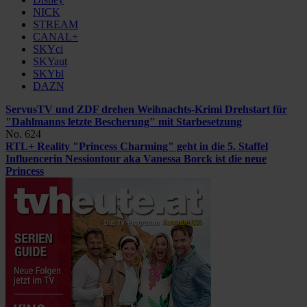
NICK
STREAM
CANAL+
SKYci
SKYaut
SKYbl
DAZN
ServusTV und ZDF drehen Weihnachts-Krimi
Drehstart für
"Dahlmanns letzte Bescherung" mit Starbesetzung
No. 624
RTL+ Reality "Princess Charming" geht in die 5. Staffel
Influencerin Nessiontour aka Vanessa Borck ist die neue
Princess