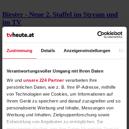
Biester - Neue 2. Staffel im Stream und
im TV
Start am 16. März vorab auf ORF ON
»
Alle Folgen der Serie "Ghosts" jetzt im
Zustimmung
Details
Anzeigeneinstellungen
Über
Stream
Adaption der britischen Kultserie
»
Verantwortungsvoller Umgang mit Ihren Daten
Rainer Hunold ermittelt das letzte Mal
Wir und
unsere 224 Partner
verarbeiten Ihre
als „Der Staatsanwalt
persönlichen Daten, wie z. B. Ihre IP-Adresse, mithilfe
von Technologien wie Cookies, um Informationen auf
Dramatische finale Folge der letzten Staffel
»
Ihrem Gerät zu speichern und darauf zuzugreifen und so
personalisierte Werbung und Inhalte, Messungen von
Neue Staffel: Die „Science Busters“ sind
Werbung und Inhalten, Zielgruppenforschung sowie
zurück
Entwicklung von Angeboten zu ermöglichen. Sie
entscheiden darüber, wer Ihre Daten für welche Zwecke