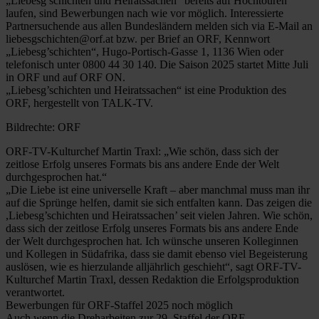
„Liebesg’schichten und Heiratssachen“ bereits auf Hochtouren
laufen, sind Bewerbungen nach wie vor möglich. Interessierte
Partnersuchende aus allen Bundesländern melden sich via E-Mail an
liebesgschichten@orf.at bzw. per Brief an ORF, Kennwort
„Liebesg’schichten“, Hugo-Portisch-Gasse 1, 1136 Wien oder
telefonisch unter 0800 44 30 140. Die Saison 2025 startet Mitte Juli
in ORF und auf ORF ON.
„Liebesg’schichten und Heiratssachen“ ist eine Produktion des
ORF, hergestellt von TALK-TV.
Bildrechte: ORF
ORF-TV-Kulturchef Martin Traxl: „Wie schön, dass sich der
zeitlose Erfolg unseres Formats bis ans andere Ende der Welt
durchgesprochen hat.“
„Die Liebe ist eine universelle Kraft – aber manchmal muss man ihr
auf die Sprünge helfen, damit sie sich entfalten kann. Das zeigen die
,Liebesg’schichten und Heiratssachen’ seit vielen Jahren. Wie schön,
dass sich der zeitlose Erfolg unseres Formats bis ans andere Ende
der Welt durchgesprochen hat. Ich wünsche unseren Kolleginnen
und Kollegen in Südafrika, dass sie damit ebenso viel Begeisterung
auslösen, wie es hierzulande alljährlich geschieht“, sagt ORF-TV-
Kulturchef Martin Traxl, dessen Redaktion die Erfolgsproduktion
verantwortet.
Bewerbungen für ORF-Staffel 2025 noch möglich
Auch wenn die Dreharbeiten zur 29. Staffel der ORF-