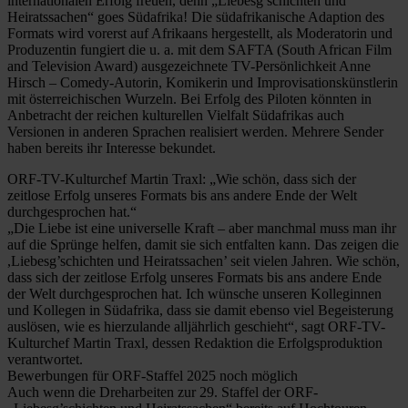
internationalen Erfolg freuen, denn „Liebesg’schichten und
Heiratssachen“ goes Südafrika! Die südafrikanische Adaption des
Formats wird vorerst auf Afrikaans hergestellt, als Moderatorin und
Produzentin fungiert die u. a. mit dem SAFTA (South African Film
and Television Award) ausgezeichnete TV-Persönlichkeit Anne
Hirsch – Comedy-Autorin, Komikerin und Improvisationskünstlerin
mit österreichischen Wurzeln. Bei Erfolg des Piloten könnten in
Anbetracht der reichen kulturellen Vielfalt Südafrikas auch
Versionen in anderen Sprachen realisiert werden. Mehrere Sender
haben bereits ihr Interesse bekundet.
ORF-TV-Kulturchef Martin Traxl: „Wie schön, dass sich der
zeitlose Erfolg unseres Formats bis ans andere Ende der Welt
durchgesprochen hat.“
„Die Liebe ist eine universelle Kraft – aber manchmal muss man ihr
auf die Sprünge helfen, damit sie sich entfalten kann. Das zeigen die
,Liebesg’schichten und Heiratssachen’ seit vielen Jahren. Wie schön,
dass sich der zeitlose Erfolg unseres Formats bis ans andere Ende
der Welt durchgesprochen hat. Ich wünsche unseren Kolleginnen
und Kollegen in Südafrika, dass sie damit ebenso viel Begeisterung
auslösen, wie es hierzulande alljährlich geschieht“, sagt ORF-TV-
Kulturchef Martin Traxl, dessen Redaktion die Erfolgsproduktion
verantwortet.
Bewerbungen für ORF-Staffel 2025 noch möglich
Auch wenn die Dreharbeiten zur 29. Staffel der ORF-