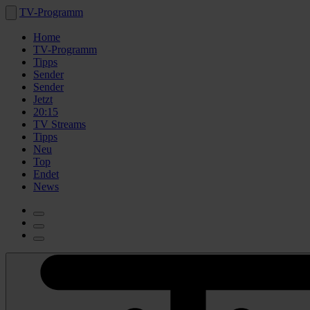
TV-Programm
Home
TV-Programm
Tipps
Sender
Sender
Jetzt
20:15
TV Streams
Tipps
Neu
Top
Endet
News