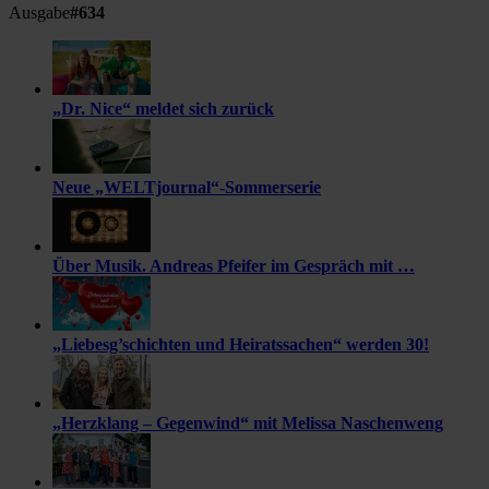
Ausgabe
#634
„Dr. Nice“ meldet sich zurück
Neue „WELTjournal“-Sommerserie
Über Musik. Andreas Pfeifer im Gespräch mit …
„Liebesg’schichten und Heiratssachen“ werden 30!
„Herzklang – Gegenwind“ mit Melissa Naschenweng