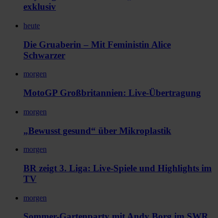
exklusiv
heute
Die Gruaberin – Mit Feministin Alice
Schwarzer
morgen
MotoGP Großbritannien: Live-Übertragung
morgen
„Bewusst gesund“ über Mikroplastik
morgen
BR zeigt 3. Liga: Live-Spiele und Highlights im
TV
morgen
Sommer-Gartenparty mit Andy Borg im SWR