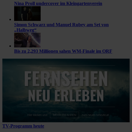
Nina Proll undercover im Kleingartenverein
Simon Schwarz und Manuel Rubey am Set von
„Halbweg“
Bis zu 2,293 Millionen sahen WM-Finale im ORF
TV-Programm heute