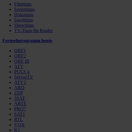
Filmtipps
Serientipps
Dokutipps
Sporttipps
Showtipps
TV-Tipps für Kinder
Fernsehprogramm heute
ORF1
ORF2
ORF III
ATV
PULS 4
ServusTV
ATV2
ARD
ZDF
3SAT
ARTE
PRO7
SAT1
RTL
VOX
K1