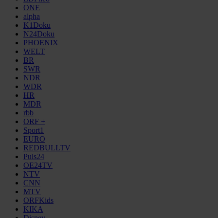
ONE
alpha
K1Doku
N24Doku
PHOENIX
WELT
BR
SWR
NDR
WDR
HR
MDR
rbb
ORF +
Sport1
EURO
REDBULLTV
Puls24
OE24TV
NTV
CNN
MTV
ORFKids
KIKA
Disney