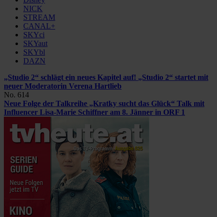
NICK
STREAM
CANAL+
SKYci
SKYaut
SKYbl
DAZN
„Studio 2“ schlägt ein neues Kapitel auf!
„Studio 2“ startet mit
neuer Moderatorin Verena Hartlieb
No. 614
Neue Folge der Talkreihe „Kratky sucht das Glück“
Talk mit
Influencer Lisa-Marie Schiffner am 8. Jänner in ORF 1