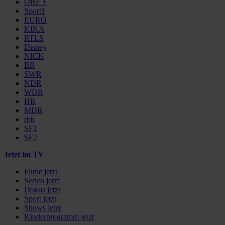
ORF +
Sport1
EURO
KIKA
RTLS
Disney
NICK
BR
SWR
NDR
WDR
HR
MDR
rbb
SF1
SF2
Jetzt im TV
Filme jetzt
Serien jetzt
Dokus jetzt
Sport jetzt
Shows jetzt
Kinderprogramm jetzt