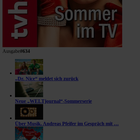
Ausgabe
#634
„Dr. Nice“ meldet sich zurück
Neue „WELTjournal“-Sommerserie
Über Musik. Andreas Pfeifer im Gespräch mit …