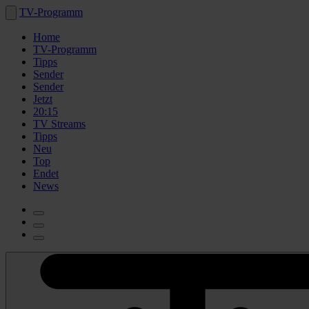
TV-Programm
Home
TV-Programm
Tipps
Sender
Sender
Jetzt
20:15
TV Streams
Tipps
Neu
Top
Endet
News