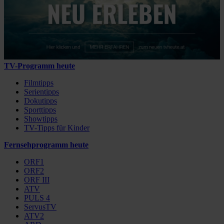
TV-Programm heute
Filmtipps
Serientipps
Dokutipps
Sporttipps
Showtipps
TV-Tipps für Kinder
Fernsehprogramm heute
ORF1
ORF2
ORF III
ATV
PULS 4
ServusTV
ATV2