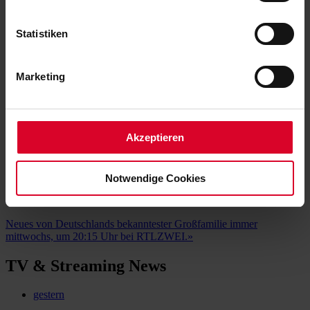
Neue Folge der Talkreihe „Kratky sucht
erfassen, welche bis auf einige Meter genau sein
das Glück“
können
Statistiken
Ihr Gerät durch aktives Scannen nach
Talk mit Influencer Lisa-Marie Schiffner am 8. Jänner in ORF 1
»
bestimmten Merkmalen (Fingerprinting) identifizieren
Marketing
Die MotoGP in Thailand live bei
Erfahren Sie mehr darüber, wie Ihre persönlichen Daten
verarbeitet werden, und legen Sie Ihre Präferenzen im
ServusTV!
Abschnitt Einzelheiten
fest.
Erstmals seit 22 Jahren erfolgt der Auftakt zur Motorrad-
Akzeptieren
Weltmeisterschaft in Fernost
»
Neue Folgen "Die Wollnys" ab 8. Januar
Notwendige Cookies
bei RTLZWEI!
Neues von Deutschlands bekanntester Großfamilie immer
mittwochs, um 20:15 Uhr bei RTLZWEI.
»
TV & Streaming News
gestern