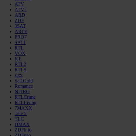
ATV
ATV2
ARD
ZDF
3SAT
ARTE
PRO7
SAT1
RTL
VOX
K1
RTL2
RTLS
sixx
Sat1Gold
Romance
NITRO
RTLCrime
RTLLiving
7MAXX
Tele 5
TLC
DMAX
ZDFinfo
ZDFneo