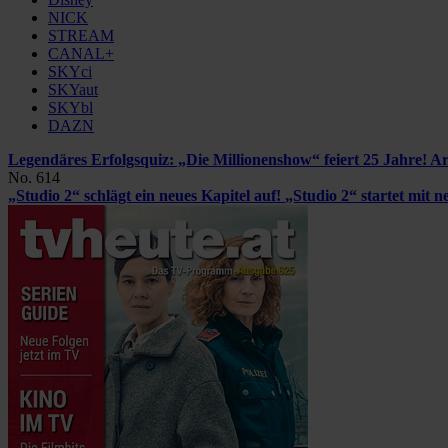
NICK
STREAM
CANAL+
SKYci
SKYaut
SKYbl
DAZN
Legendäres Erfolgsquiz: „Die Millionenshow“ feiert 25 Jahre!
Ar
No. 614
„Studio 2“ schlägt ein neues Kapitel auf!
„Studio 2“ startet mit 