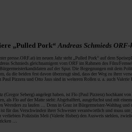
iere „Pulled Pork“
Andreas Schmieds ORF-k
er presse.ORF.at) im neuen Jahr steht „Pulled Pork“ auf dem Speisepl
Andreas Schmieds gleichnamigem vom ORF im Rahmen des Film/Fernse
ürgermeisterkandidaten auf der Spur. Die Begegnungen mit dem Politik
em, da die beiden fest davon überzeugt sind, dass der Weg zu ihrer v
Paul Pizzera und Otto Jaus sind in weiteren Rollen u. a. auch Valer
tz (Gregor Seberg) angelegt haben, ist Flo (Paul Pizzera) hochkant von
 als Flo auf der Matte steht: Abgehalftert, ausgefuchst und mit einem 
 Wrestlers zu laufen … Denn in Graz ist Bürgermeister-Wahltag und de
r ist für das Verschwinden ihrer Schwester verantwortlich und muss um
r verliebten Polizistin Meli (Valerie Huber) den Ausweis stehlen, zwie
stricken …