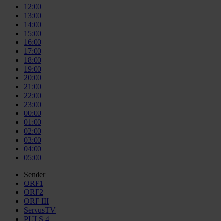
12:00
13:00
14:00
15:00
16:00
17:00
18:00
19:00
20:00
21:00
22:00
23:00
00:00
01:00
02:00
03:00
04:00
05:00
Sender
ORF1
ORF2
ORF III
ServusTV
PULS 4