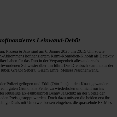
ofinanziertes Leinwand-Debüt
an: Pizzera & Jaus sind am 6. Jänner 2025 um 20.15 Uhr sowie
h-Abkommens kofinanziertem Krimi-Komödien-Kinohit als Detektiv
er haben für das Duo in der Vergangenheit alles andere als
erschwundenen Schwester über ihn führt. Das Drehbuch stammt aus der
ie Huber, Gregor Seberg, Gizem Emre, Melissa Naschenweng,
 der Polizei geflogen und Eddi (Otto Jaus) in den Knast gewandert.
echt guten Grund, alte Fehler zu wiederholen und nicht nur ins
r leutselige Ex-Fußballprofi Benny Jagschitz an der Spitze der
 jeden Preis gestoppt werden. Doch dazu müssen die beiden erst ihr
lichtige Deals mit Unterweltbossen eingehen, die quasselnde Ex-Miss