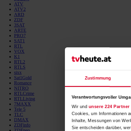
ATV
ATV2
ARD
ZDF
3SAT
ARTE
PRO7
SAT1
RTL
VOX
K1
RTL2
RTLS
sixx
Sat1Gold
Zustimmung
Romance
NITRO
RTLCrime
Verantwortungsvoller Umgan
RTLLiving
7MAXX
Wir und
unsere 224 Partner
Tele 5
Cookies, um Informationen a
TLC
DMAX
Inhalte, Messungen von Werb
ZDFinfo
Sie entscheiden darüber, wer
ZDFneo