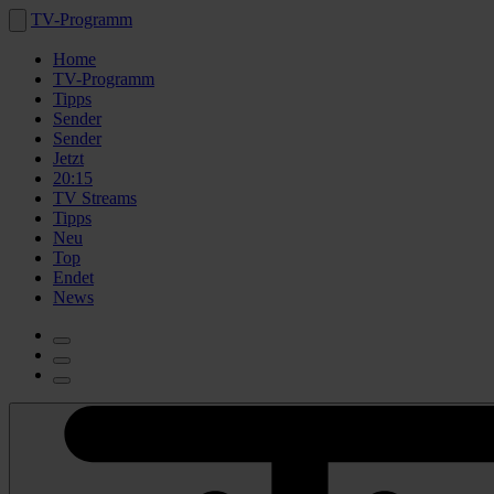
TV-Programm
Home
TV-Programm
Tipps
Sender
Sender
Jetzt
20:15
TV Streams
Tipps
Neu
Top
Endet
News