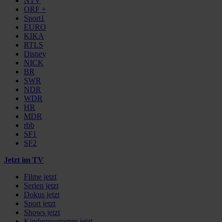
NTV
ORF +
Sport1
EURO
KIKA
RTLS
Disney
NICK
BR
SWR
NDR
WDR
HR
MDR
rbb
SF1
SF2
Jetzt im TV
Filme jetzt
Serien jetzt
Dokus jetzt
Sport jetzt
Shows jetzt
Kinderprogramm jetzt