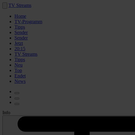
TV Streams
Home
TV-Programm
Tipps
Sender
Sender
Jetzt
20:15
TV Streams
Tipps
Neu
Top
Endet
News
Info