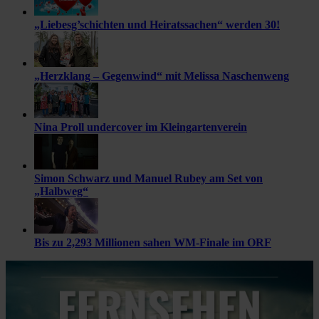
„Liebesg’schichten und Heiratssachen“ werden 30!
„Herzklang – Gegenwind“ mit Melissa Naschenweng
Nina Proll undercover im Kleingartenverein
Simon Schwarz und Manuel Rubey am Set von
„Halbweg“
Bis zu 2,293 Millionen sahen WM-Finale im ORF