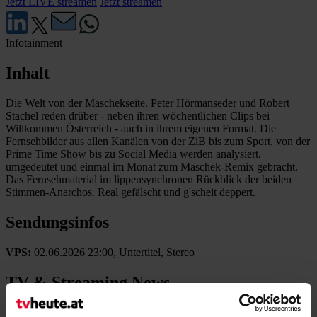
Jetzt LIVE streamen
Jetzt streamen
Infotainment
Inhalt
Die Welt von der Maschekseite. Peter Hörmanseder und Robert
Stachel reden drüber - neben ihren wöchentlichen Clips bei
Willkommen Österreich - auch in ihrem eigenen Format. Die
Fernsehbilder aus allen Kanälen von der ZiB bis zum Sport, von der
Prime Time Show bis zu Social Media werden analysiert,
umgedeutet und einmal im Monat zum Maschek-Remix gebracht.
Das Fernsehmaterial im lippensynchronen Rückblick der beiden
Stimmen-Anarchos. Real gefälscht und g'scheit deppert.
Sendungsinfos
VPS:
02.06.2026 23:00, Untertitel, Stereo
TV & Streaming News
gestern