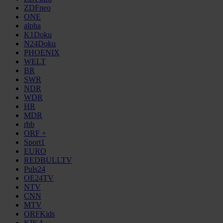
ZDFneo
ONE
alpha
K1Doku
N24Doku
PHOENIX
WELT
BR
SWR
NDR
WDR
HR
MDR
rbb
ORF +
Sport1
EURO
REDBULLTV
Puls24
OE24TV
NTV
CNN
MTV
ORFKids
KIKA