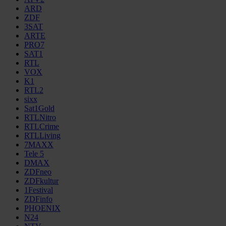
ARD
ZDF
3SAT
ARTE
PRO7
SAT1
RTL
VOX
K1
RTL2
sixx
Sat1Gold
RTLNitro
RTLCrime
RTLLiving
7MAXX
Tele 5
DMAX
ZDFneo
ZDFkultur
1Festival
ZDFinfo
PHOENIX
N24