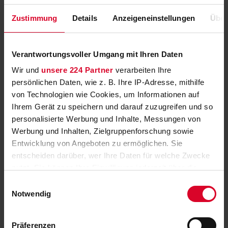
2. Bundesliga startet mit Bochum gegen Hertha
Zustimmung
Details
Anzeigeneinstellungen
Über
auf Sky Sport
gestern
Verantwortungsvoller Umgang mit Ihren Daten
'Heimatleuchten' Sommerfrische im
Wir und
unsere 224 Partner
verarbeiten Ihre
Gasteinertal
persönlichen Daten, wie z. B. Ihre IP-Adresse, mithilfe
von Technologien wie Cookies, um Informationen auf
gestern
Ihrem Gerät zu speichern und darauf zuzugreifen und so
Tarantino-Doppel bei RTLZWEI
personalisierte Werbung und Inhalte, Messungen von
Werbung und Inhalten, Zielgruppenforschung sowie
gestern
Entwicklung von Angeboten zu ermöglichen. Sie
entscheiden darüber, wer Ihre Daten für welche Zwecke
Havanna: Rum, Rauch und Revolution im
ORF-Doku-Highlight
nutzt. Sie können Ihre Einwilligung jederzeit über die
Cookie-Erklärung oder durch Klicken auf das Privacy
Einwilligungsauswahl
gestern
Trigger Symbol ändern oder widerrufen
Notwendig
2. Bundesliga startet – MotoGP und Tennis live
Wenn Sie es erlauben, würden wir auch gerne:
bei Sky
Präferenzen