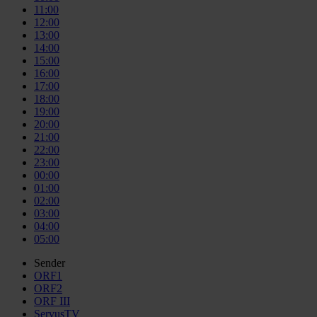
11:00
12:00
13:00
14:00
15:00
16:00
17:00
18:00
19:00
20:00
21:00
22:00
23:00
00:00
01:00
02:00
03:00
04:00
05:00
Sender
ORF1
ORF2
ORF III
ServusTV