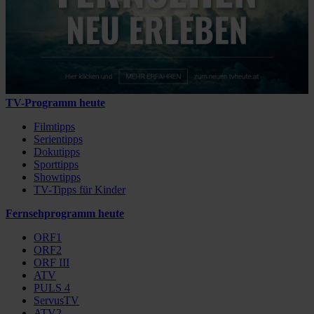
TV-Programm heute
Filmtipps
Serientipps
Dokutipps
Sporttipps
Showtipps
TV-Tipps für Kinder
Fernsehprogramm heute
ORF1
ORF2
ORF III
ATV
PULS 4
ServusTV
ATV2