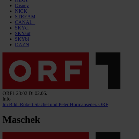
Disney
NICK
STREAM
CANAL+
SKYci
SKYaut
SKYbl
DAZN
ORF1
23:02
Di 02.06.
Info
Im Bild: Robert Stachel und Peter Hörmanseder.
ORF
Maschek