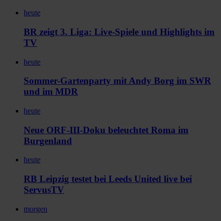
heute
BR zeigt 3. Liga: Live-Spiele und Highlights im
TV
heute
Sommer-Gartenparty mit Andy Borg im SWR
und im MDR
heute
Neue ORF-III-Doku beleuchtet Roma im
Burgenland
heute
RB Leipzig testet bei Leeds United live bei
ServusTV
morgen