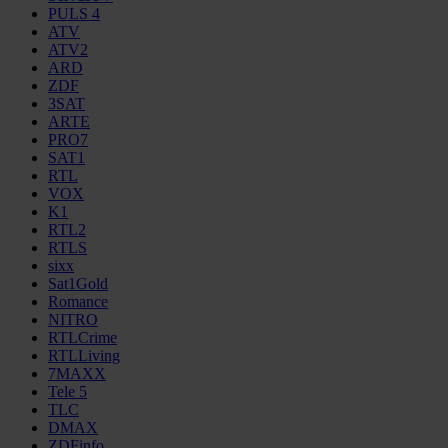
PULS 4
ATV
ATV2
ARD
ZDF
3SAT
ARTE
PRO7
SAT1
RTL
VOX
K1
RTL2
RTLS
sixx
Sat1Gold
Romance
NITRO
RTLCrime
RTLLiving
7MAXX
Tele 5
TLC
DMAX
ZDFinfo