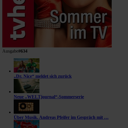
Ausgabe
#634
„Dr. Nice“ meldet sich zurück
Neue „WELTjournal“-Sommerserie
Über Musik. Andreas Pfeifer im Gespräch mit …