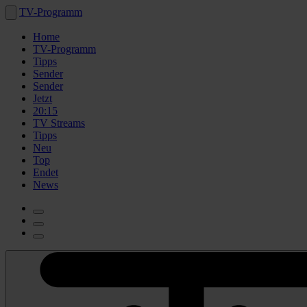
TV-Programm
Home
TV-Programm
Tipps
Sender
Sender
Jetzt
20:15
TV Streams
Tipps
Neu
Top
Endet
News