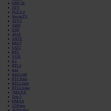
ORF III
ATV
PULS 4
ServusTV
ATV2
ARD
ZDF
3SAT
ARTE
PRO7
SAT1
RTL
VOX
K1
RTL2
sixx
Sat1Gold
RTLNitro
RTLCrime
RTLLiving
7MAXX
Tele 5
DMAX
ZDFneo
ZDFkultur