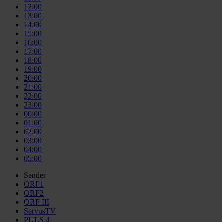
12:00
13:00
14:00
15:00
16:00
17:00
18:00
19:00
20:00
21:00
22:00
23:00
00:00
01:00
02:00
03:00
04:00
05:00
Sender
ORF1
ORF2
ORF III
ServusTV
PULS 4