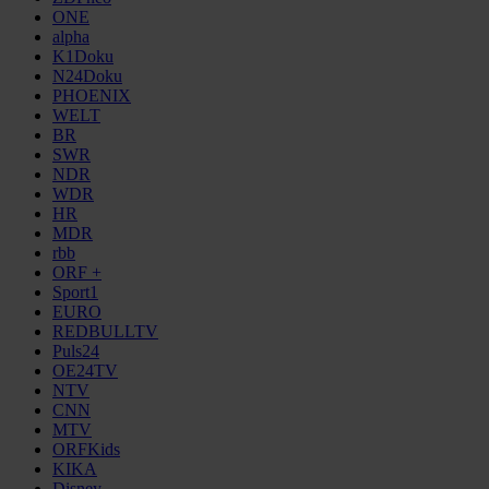
ONE
alpha
K1Doku
N24Doku
PHOENIX
WELT
BR
SWR
NDR
WDR
HR
MDR
rbb
ORF +
Sport1
EURO
REDBULLTV
Puls24
OE24TV
NTV
CNN
MTV
ORFKids
KIKA
Disney