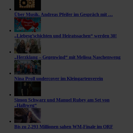
Über Musik. Andreas Pfeifer im Gespräch mit …
„Liebesg’schichten und Heiratssachen“ werden 30!
„Herzklang – Gegenwind“ mit Melissa Naschenweng
Nina Proll undercover im Kleingartenverein
Simon Schwarz und Manuel Rubey am Set von
„Halbweg“
Bis zu 2,293 Millionen sahen WM-Finale im ORF