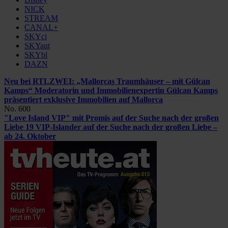
NICK
STREAM
CANAL+
SKYci
SKYaut
SKYbl
DAZN
Neu bei RTLZWEI: „Mallorcas Traumhäuser – mit Gülcan
Kamps“
Moderatorin und Immobilienexpertin Gülcan Kamps
präsentiert exklusive Immobilien auf Mallorca
No. 600
"Love Island VIP" mit Promis auf der Suche nach der großen
Liebe
19 VIP-Islander auf der Suche nach der großen Liebe –
ab 24. Oktober