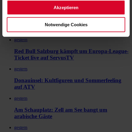
Akzeptieren
gestern
Salzburg kämpft live um Europa-League-
Notwendige Cookies
Ticket
gestern
Red Bull Salzburg kämpft um Europa-League-
Ticket live auf ServusTV
gestern
Donauinsel: Kultfiguren und Sommerfeeling
auf ATV
gestern
Am Schauplatz: Zell am See bangt um
arabische Gäste
gestern