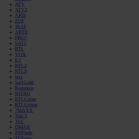
ATV
ATV2
ARD
ZDF
3SAT
ARTE
PRO7
SAT1
RTL
VOX
K1
RTL2
RTLS
sixx
Sat1Gold
Romance
NITRO
RTLCrime
RTLLiving
7MAXX
Tele 5
TLC
DMAX
ZDFinfo
ZDFneo