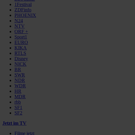
1Festival
ZDFinfo
PHOENIX
N24
NTV
ORF +
Sport1
EURO
KIKA
RTLS
Disney
NICK
BR
SWR
NDR
WDR
HR
MDR
rbb
SF1
SF2
Jetzt im TV
Filme jetzt