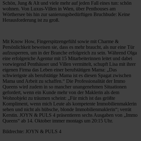
Schön, Jung & Alt und viele mehr auf jeden Fall eines tun: schön
wohnen. Von Luxus-Villen in Wien, über Penthouses am
Wörthersee bis hin zur sanierungsbedürftigen Bruchbude: Keine
Herausforderung ist zu groß.
Mit Know How, Fingerspitzengefühl sowie mit Charme &
Persönlichkeit beweisen sie, dass es mehr braucht, als nur eine Tür
aufzusperren, um in der Branche erfolgreich zu sein. Während Olga
eine erfolgreiche Agentur mit 15 Mitarbeiterinnen leitet und dabei
vorwiegend Penthäuser und Villen vermittelt, schupft Lisa mit ihrer
eigenen Firma das Leben einer berufstätigen Mama: „Das
schwierigste als berufstätige Mama ist es diesen Spagat zwischen
Mama und Arbeit zu schaffen.“ Die Professionalität der Immo
Queens wird zudem in so mancher unangenehmen Situationen
gefordert, wenn ein Kunde mehr von der Maklerin als dem
Wohnobjekt zu träumen scheint: „Für mich ist das größte
Kompliment, wenn mich Leute als kompetente Immobilienmaklerin
sehen und nicht als hübsche, blonde Immobilienmaklerin“; verrät
Kerstin. JOYN & PULS 4 präsentieren sechs Ausgaben von „Immo
Queens“ ab 14. Oktober immer montags um 20:15 Uhr.
Bildrechte: JOYN & PULS 4