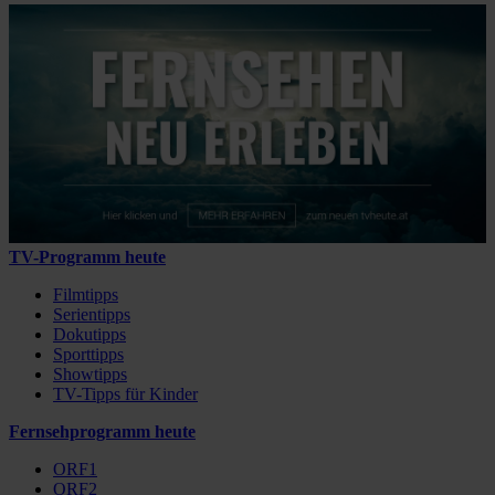
TV-Programm heute
Filmtipps
Serientipps
Dokutipps
Sporttipps
Showtipps
TV-Tipps für Kinder
Fernsehprogramm heute
ORF1
ORF2