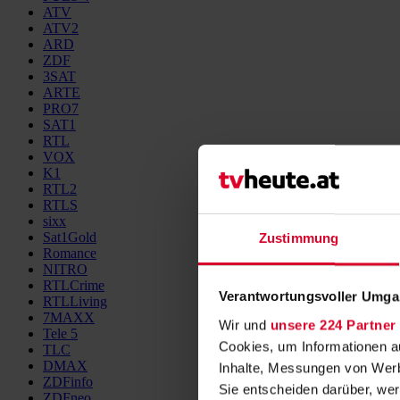
ATV
ATV2
ARD
ZDF
3SAT
ARTE
PRO7
SAT1
RTL
VOX
K1
RTL2
RTLS
sixx
Sat1Gold
Zustimmung
Romance
NITRO
RTLCrime
Verantwortungsvoller Umgan
RTLLiving
7MAXX
Wir und
unsere 224 Partner
Tele 5
Cookies, um Informationen a
TLC
DMAX
Inhalte, Messungen von Werb
ZDFinfo
Sie entscheiden darüber, wer
ZDFneo