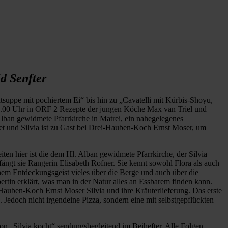
d Senfter
tsuppe mit pochiertem Ei“ bis hin zu „Cavatelli mit Kürbis-Shoyu,
 14.00 Uhr in ORF 2 Rezepte der jungen Köche Max van Triel und
 Alban gewidmete Pfarrkirche in Matrei, ein nahegelegenes
tet und Silvia ist zu Gast bei Drei-Hauben-Koch Ernst Moser, um
eiten hier ist die dem Hl. Alban gewidmete Pfarrkirche, der Silvia
ängt sie Rangerin Elisabeth Rofner. Sie kennt sowohl Flora als auch
hem Entdeckungsgeist vieles über die Berge und auch über die
tin erklärt, was man in der Natur alles an Essbarem finden kann.
-Hauben-Koch Ernst Moser Silvia und ihre Kräuterlieferung. Das erste
. Jedoch nicht irgendeine Pizza, sondern eine mit selbstgepflückten
von „Silvia kocht“ sendungsbegleitend im Beihefter. Alle Folgen