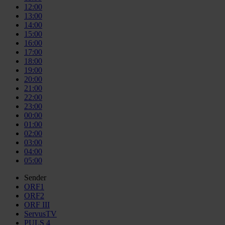
12:00
13:00
14:00
15:00
16:00
17:00
18:00
19:00
20:00
21:00
22:00
23:00
00:00
01:00
02:00
03:00
04:00
05:00
Sender
ORF1
ORF2
ORF III
ServusTV
PULS 4