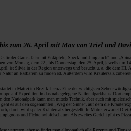
bis zum 26. April mit Max van Triel und Davi
Osttiroler Gams-Tatar mit Erdäpfeln, Speck und Junglauch“ und „Spina
ehen von Montag, dem 22., bis Donnerstag, den 25. April, jeweils um
pril, ist Silvia in der Region unterwegs und besucht u. a. die dem Hl.
r Natur an Essbarem zu finden ist. Außerdem wird Kräutersalz zuberei
e startet in Matrei im Bezirk Lienz. Eine der wichtigsten Sehenswürdigk
ruppe auf Expedition in das nahegelegene Nationalparkhaus. Dort empf
m den Nationalpark kann man mittels Technik, aber auch mit spielerisc
geht es auf den sogenannten „Weg der Sinne“, auf dem die Kräuterexper
rb, damit wird später Kräutersalz hergestellt. In Matrei erwartet Drei
Champignons und Fichtenwipfelschaum. Als zweites Gericht gibt es Pizza
ese vertreten, ebenso findet man allmonatlich alle Rezepte und Tipps 