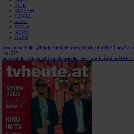
NICK
STREAM
CANAL+
SKYci
SKYaut
SKYbl
DAZN
Zwei neue Fälle „Blind ermittelt“ diese Woche in ORF 1
am 22. u
No. 577
So wird die „Starnacht am Neusiedler See“ am 1. Juni in ORF 2