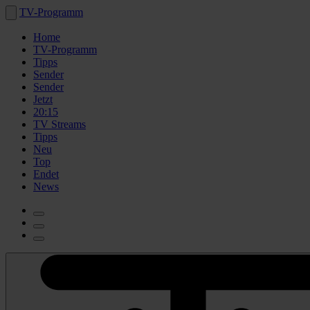
TV-Programm
Home
TV-Programm
Tipps
Sender
Sender
Jetzt
20:15
TV Streams
Tipps
Neu
Top
Endet
News