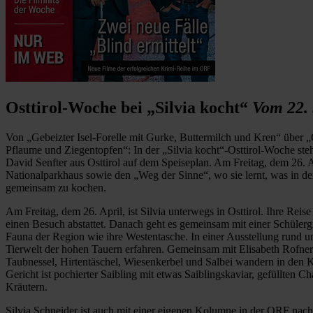
Osttirol-Woche bei „Silvia kocht“
Vom 22. 
Von „Gebeizter Isel-Forelle mit Gurke, Buttermilch und Kren“ über „
Pflaume und Ziegentopfen“: In der „Silvia kocht“-Osttirol-Woche st
David Senfter aus Osttirol auf dem Speiseplan. Am Freitag, dem 26. A
Nationalparkhaus sowie den „Weg der Sinne“, wo sie lernt, was in de
gemeinsam zu kochen.
Am Freitag, dem 26. April, ist Silvia unterwegs in Osttirol. Ihre Reis
einen Besuch abstattet. Danach geht es gemeinsam mit einer Schülerg
Fauna der Region wie ihre Westentasche. In einer Ausstellung rund u
Tierwelt der hohen Tauern erfahren. Gemeinsam mit Elisabeth Rofner 
Taubnessel, Hirtentäschel, Wiesenkerbel und Salbei wandern in den Ko
Gericht ist pochierter Saibling mit etwas Saiblingskaviar, gefüllten 
Kräutern.
Silvia Schneider ist auch mit einer eigenen Kolumne in der ORF nachl