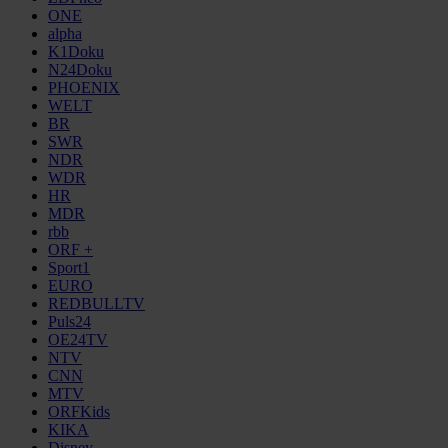
ONE
alpha
K1Doku
N24Doku
PHOENIX
WELT
BR
SWR
NDR
WDR
HR
MDR
rbb
ORF +
Sport1
EURO
REDBULLTV
Puls24
OE24TV
NTV
CNN
MTV
ORFKids
KIKA
Disney