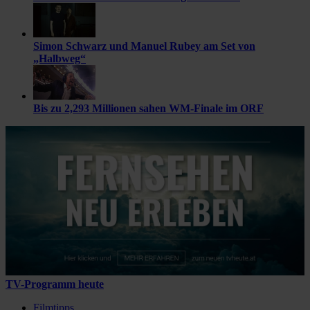
Simon Schwarz und Manuel Rubey am Set von
„Halbweg“
Bis zu 2,293 Millionen sahen WM-Finale im ORF
TV-Programm heute
Filmtipps