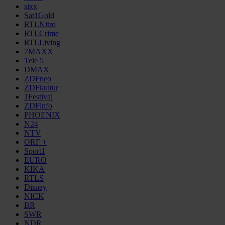
sixx
Sat1Gold
RTLNitro
RTLCrime
RTLLiving
7MAXX
Tele 5
DMAX
ZDFneo
ZDFkultur
1Festival
ZDFinfo
PHOENIX
N24
NTV
ORF +
Sport1
EURO
KIKA
RTLS
Disney
NICK
BR
SWR
NDR