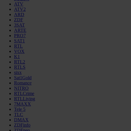
ATV
ATV2
ARD
ZDF
3SAT
ARTE
PRO7
SAT1
RTL
VOX
K1
RTL2
RTLS
sixx
Sat1Gold
Romance
NITRO
RTLCrime
RTLLiving
7MAXX
Tele 5
TLC
DMAX
ZDFinfo
ZDFneo