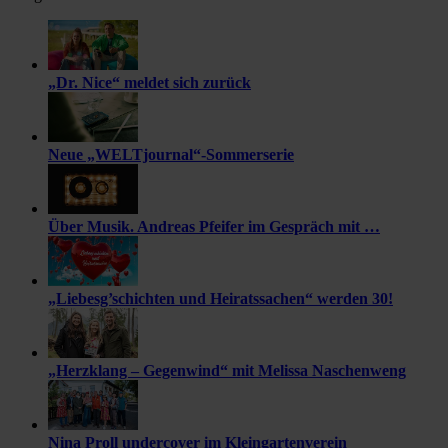
„Dr. Nice“ meldet sich zurück
Neue „WELTjournal“-Sommerserie
Über Musik. Andreas Pfeifer im Gespräch mit …
„Liebesg’schichten und Heiratssachen“ werden 30!
„Herzklang – Gegenwind“ mit Melissa Naschenweng
Nina Proll undercover im Kleingartenverein