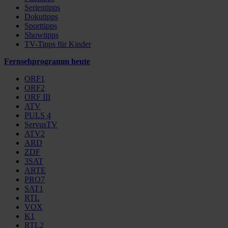
Serientipps
Dokutipps
Sporttipps
Showtipps
TV-Tipps für Kinder
Fernsehprogramm heute
ORF1
ORF2
ORF III
ATV
PULS 4
ServusTV
ATV2
ARD
ZDF
3SAT
ARTE
PRO7
SAT1
RTL
VOX
K1
RTL2