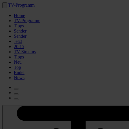
TV-Programm
Home
TV-Programm
Tipps
Sender
Sender
Jetzt
20:15
TV Streams
Tipps
Neu
Top
Endet
News