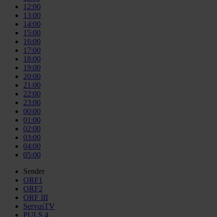
12:00
13:00
14:00
15:00
16:00
17:00
18:00
19:00
20:00
21:00
22:00
23:00
00:00
01:00
02:00
03:00
04:00
05:00
Sender
ORF1
ORF2
ORF III
ServusTV
PULS 4