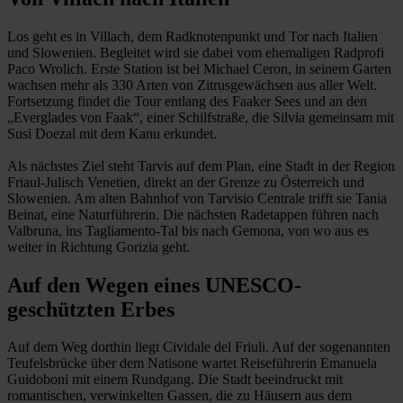
Los geht es in Villach, dem Radknotenpunkt und Tor nach Italien
und Slowenien. Begleitet wird sie dabei vom ehemaligen Radprofi
Paco Wrolich. Erste Station ist bei Michael Ceron, in seinem Garten
wachsen mehr als 330 Arten von Zitrusgewächsen aus aller Welt.
Fortsetzung findet die Tour entlang des Faaker Sees und an den
„Everglades von Faak“, einer Schilfstraße, die Silvia gemeinsam mit
Susi Doezal mit dem Kanu erkundet.
Als nächstes Ziel steht Tarvis auf dem Plan, eine Stadt in der Region
Friaul-Julisch Venetien, direkt an der Grenze zu Österreich und
Slowenien. Am alten Bahnhof von Tarvisio Centrale trifft sie Tania
Beinat, eine Naturführerin. Die nächsten Radetappen führen nach
Valbruna, ins Tagliamento-Tal bis nach Gemona, von wo aus es
weiter in Richtung Gorizia geht.
Auf den Wegen eines UNESCO-
geschützten Erbes
Auf dem Weg dorthin liegt Cividale del Friuli. Auf der sogenannten
Teufelsbrücke über dem Natisone wartet Reiseführerin Emanuela
Guidoboni mit einem Rundgang. Die Stadt beeindruckt mit
romantischen, verwinkelten Gassen, die zu Häusern aus dem