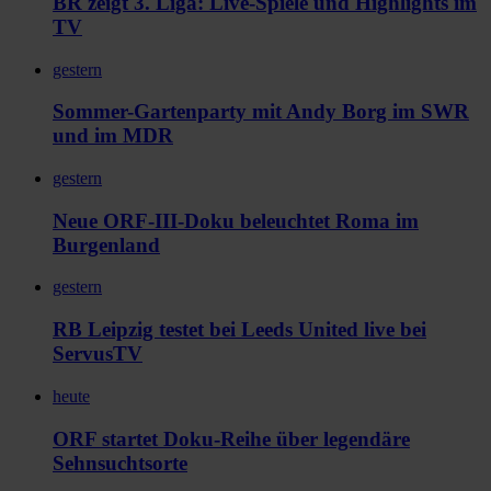
BR zeigt 3. Liga: Live-Spiele und Highlights im
TV
gestern
Sommer-Gartenparty mit Andy Borg im SWR
und im MDR
gestern
Neue ORF-III-Doku beleuchtet Roma im
Burgenland
gestern
RB Leipzig testet bei Leeds United live bei
ServusTV
heute
ORF startet Doku-Reihe über legendäre
Sehnsuchtsorte