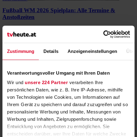
Fußball WM 2026 Spielplan: Alle Termine &
Anstoßzeiten
Alle Spiele nach Datum und Zeit
Hier klicken
Teilen
Zustimmung
Details
Anzeigeneinstellungen
Über
Verantwortungsvoller Umgang mit Ihren Daten
Neue Staffel der „School of Champions“
Wir und
unsere 224 Partner
verarbeiten Ihre
Die ORF-Erfolgsserie geht in die dritte Season
»
persönlichen Daten, wie z. B. Ihre IP-Adresse, mithilfe
von Technologien wie Cookies, um Informationen auf
Simon Morzé und Marlene Hauser neues
Ihrem Gerät zu speichern und darauf zuzugreifen und so
Landkrimi-Duo
personalisierte Werbung und Inhalte, Messungen von
Werbung und Inhalten, Zielgruppenforschung sowie
Landkrimi-Premiere "Schnee von gestern"
»
Entwicklung von Angeboten zu ermöglichen. Sie
Das ORF-Programm rund um den
entscheiden darüber, wer Ihre Daten für welche Zwecke