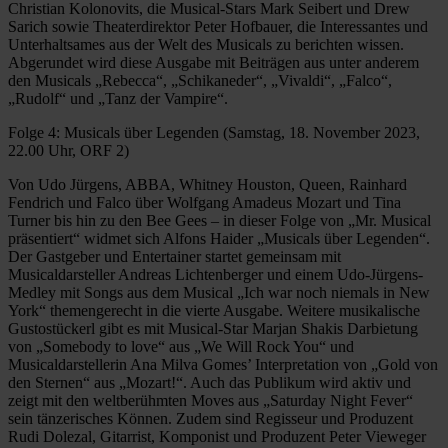
Christian Kolonovits, die Musical-Stars Mark Seibert und Drew
Sarich sowie Theaterdirektor Peter Hofbauer, die Interessantes und
Unterhaltsames aus der Welt des Musicals zu berichten wissen.
Abgerundet wird diese Ausgabe mit Beiträgen aus unter anderem
den Musicals „Rebecca“, „Schikaneder“, „Vivaldi“, „Falco“,
„Rudolf“ und „Tanz der Vampire“.
Folge 4: Musicals über Legenden (Samstag, 18. November 2023,
22.00 Uhr, ORF 2)
Von Udo Jürgens, ABBA, Whitney Houston, Queen, Rainhard
Fendrich und Falco über Wolfgang Amadeus Mozart und Tina
Turner bis hin zu den Bee Gees – in dieser Folge von „Mr. Musical
präsentiert“ widmet sich Alfons Haider „Musicals über Legenden“.
Der Gastgeber und Entertainer startet gemeinsam mit
Musicaldarsteller Andreas Lichtenberger und einem Udo-Jürgens-
Medley mit Songs aus dem Musical „Ich war noch niemals in New
York“ themengerecht in die vierte Ausgabe. Weitere musikalische
Gustostückerl gibt es mit Musical-Star Marjan Shakis Darbietung
von „Somebody to love“ aus „We Will Rock You“ und
Musicaldarstellerin Ana Milva Gomes’ Interpretation von „Gold von
den Sternen“ aus „Mozart!“. Auch das Publikum wird aktiv und
zeigt mit den weltberühmten Moves aus „Saturday Night Fever“
sein tänzerisches Können. Zudem sind Regisseur und Produzent
Rudi Dolezal, Gitarrist, Komponist und Produzent Peter Vieweger