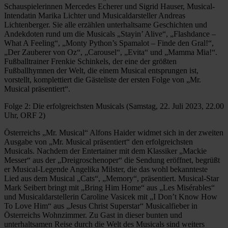
Schauspielerinnen Mercedes Echerer und Sigrid Hauser, Musical-
Intendatin Marika Lichter und Musicaldarsteller Andreas
Lichtenberger. Sie alle erzählen unterhaltsame Geschichten und
Andekdoten rund um die Musicals „Stayin’ Alive“, „Flashdance –
What A Feeling“, „Monty Python’s Spamalot – Finde den Gral!“,
„Der Zauberer von Oz“, „Carousel“, „Evita“ und „Mamma Mia!“.
Fußballtrainer Frenkie Schinkels, der eine der größten
Fußballhymnen der Welt, die einem Musical entsprungen ist,
vorstellt, komplettiert die Gästeliste der ersten Folge von „Mr.
Musical präsentiert“.
Folge 2: Die erfolgreichsten Musicals (Samstag, 22. Juli 2023, 22.00
Uhr, ORF 2)
Österreichs „Mr. Musical“ Alfons Haider widmet sich in der zweiten
Ausgabe von „Mr. Musical präsentiert“ den erfolgreichsten
Musicals. Nachdem der Entertainer mit dem Klassiker „Mackie
Messer“ aus der „Dreigroschenoper“ die Sendung eröffnet, begrüßt
er Musical-Legende Angelika Milster, die das wohl bekannteste
Lied aus dem Musical „Cats“, „Memory“, präsentiert. Musical-Star
Mark Seibert bringt mit „Bring Him Home“ aus „Les Misérables“
und Musicaldarstellerin Caroline Vasicek mit „I Don’t Know How
To Love Him“ aus „Jesus Christ Superstar“ Musicalfieber in
Österreichs Wohnzimmer. Zu Gast in dieser bunten und
unterhaltsamen Reise durch die Welt des Musicals sind weiters