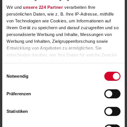
Wir und
unsere 224 Partner
verarbeiten Ihre
persönlichen Daten, wie z. B. Ihre IP-Adresse, mithilfe
von Technologien wie Cookies, um Informationen auf
Ihrem Gerät zu speichern und darauf zuzugreifen und so
personalisierte Werbung und Inhalte, Messungen von
Werbung und Inhalten, Zielgruppenforschung sowie
Hier klicken
Entwicklung von Angeboten zu ermöglichen. Sie
entscheiden darüber, wer Ihre Daten für welche Zwecke
„Queer Crimes“: der neue MDR-Podcast
nutzt. Sie können Ihre Einwilligung jederzeit über die
Cookie-Erklärung oder durch Klicken auf das Privacy
Der Podcast beleuchtet Verbrechen aus der LGBTQIA+
Einwilligungsauswahl
Community neu
Trigger Symbol ändern oder widerrufen
Notwendig
Wenn Sie es erlauben, würden wir auch gerne:
Präferenzen
Informationen über Ihre geografische Lage
erfassen, welche bis auf einige Meter genau sein
können
Statistiken
Ihr Gerät durch aktives Scannen nach
Hier klicken
bestimmten Merkmalen (Fingerprinting) identifizieren