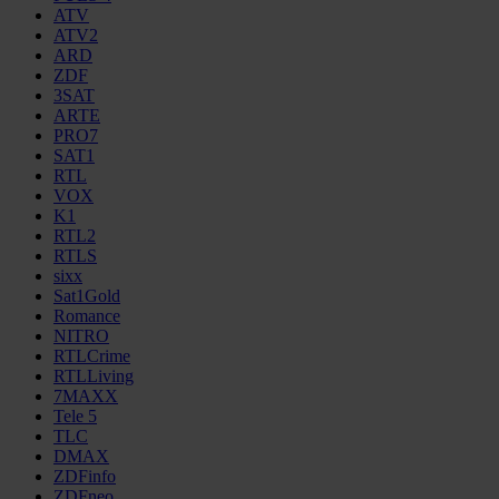
ATV
ATV2
ARD
ZDF
3SAT
ARTE
PRO7
SAT1
RTL
VOX
K1
RTL2
RTLS
sixx
Sat1Gold
Romance
NITRO
RTLCrime
RTLLiving
7MAXX
Tele 5
TLC
DMAX
ZDFinfo
ZDFneo