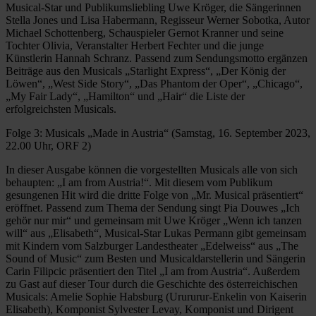
Musical-Star und Publikumsliebling Uwe Kröger, die Sängerinnen
Stella Jones und Lisa Habermann, Regisseur Werner Sobotka, Autor
Michael Schottenberg, Schauspieler Gernot Kranner und seine
Tochter Olivia, Veranstalter Herbert Fechter und die junge
Künstlerin Hannah Schranz. Passend zum Sendungsmotto ergänzen
Beiträge aus den Musicals „Starlight Express“, „Der König der
Löwen“, „West Side Story“, „Das Phantom der Oper“, „Chicago“,
„My Fair Lady“, „Hamilton“ und „Hair“ die Liste der
erfolgreichsten Musicals.
Folge 3: Musicals „Made in Austria“ (Samstag, 16. September 2023,
22.00 Uhr, ORF 2)
In dieser Ausgabe können die vorgestellten Musicals alle von sich
behaupten: „I am from Austria!“. Mit diesem vom Publikum
gesungenen Hit wird die dritte Folge von „Mr. Musical präsentiert“
eröffnet. Passend zum Thema der Sendung singt Pia Douwes „Ich
gehör nur mir“ und gemeinsam mit Uwe Kröger „Wenn ich tanzen
will“ aus „Elisabeth“, Musical-Star Lukas Permann gibt gemeinsam
mit Kindern vom Salzburger Landestheater „Edelweiss“ aus „The
Sound of Music“ zum Besten und Musicaldarstellerin und Sängerin
Carin Filipcic präsentiert den Titel „I am from Austria“. Außerdem
zu Gast auf dieser Tour durch die Geschichte des österreichischen
Musicals: Amelie Sophie Habsburg (Urururur-Enkelin von Kaiserin
Elisabeth), Komponist Sylvester Levay, Komponist und Dirigent