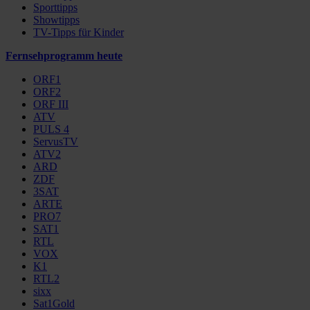
Sporttipps
Showtipps
TV-Tipps für Kinder
Fernsehprogramm heute
ORF1
ORF2
ORF III
ATV
PULS 4
ServusTV
ATV2
ARD
ZDF
3SAT
ARTE
PRO7
SAT1
RTL
VOX
K1
RTL2
sixx
Sat1Gold