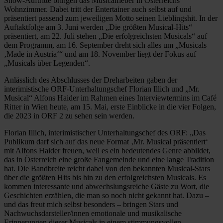
Show-Auftritte bringen das Musicalfieber in Österreichs
Wohnzimmer. Dabei tritt der Entertainer auch selbst auf und
präsentiert passend zum jeweiligen Motto seinen Lieblingshit. In der
Auftaktfolge am 3. Juni werden „Die größten Musical-Hits“
präsentiert, am 22. Juli stehen „Die erfolgreichsten Musicals“ auf
dem Programm, am 16. September dreht sich alles um „Musicals
‚Made in Austria‘“ und am 18. November liegt der Fokus auf
„Musicals über Legenden“.
Anlässlich des Abschlusses der Dreharbeiten gaben der
interimistische ORF-Unterhaltungschef Florian Illich und „Mr.
Musical“ Alfons Haider im Rahmen eines Interviewtermins im Café
Ritter in Wien heute, am 15. Mai, erste Einblicke in die vier Folgen,
die 2023 in ORF 2 zu sehen sein werden.
Florian Illich, interimistischer Unterhaltungschef des ORF: „Das
Publikum darf sich auf das neue Format ‚Mr. Musical präsentiert‘
mit Alfons Haider freuen, weil es ein bedeutendes Genre abbildet,
das in Österreich eine große Fangemeinde und eine lange Tradition
hat. Die Bandbreite reicht dabei von den bekannten Musical-Stars
über die größten Hits bis hin zu den erfolgreichsten Musicals. Es
kommen interessante und abwechslungsreiche Gäste zu Wort, die
Geschichten erzählen, die man so noch nicht gekannt hat. Dazu –
und das freut mich selbst besonders – bringen Stars und
Nachwuchsdarsteller/innen emotionale und musikalische
Erinnerungen dieser Musicals in einem stimmungsvollen