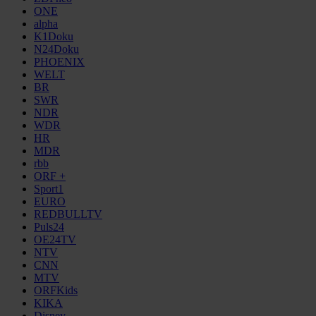
ONE
alpha
K1Doku
N24Doku
PHOENIX
WELT
BR
SWR
NDR
WDR
HR
MDR
rbb
ORF +
Sport1
EURO
REDBULLTV
Puls24
OE24TV
NTV
CNN
MTV
ORFKids
KIKA
Disney