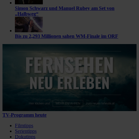
Simon Schwarz und Manuel Rubey am Set von
„Halbweg“
Bis zu 2,293 Millionen sahen WM-Finale im ORF
TV-Programm heute
Filmtipps
Serientipps
Dokutipps