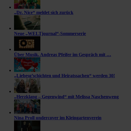
„Dr. Nice“ meldet sich zurück
Neue „WELTjournal“-Sommerserie
Über Musik. Andreas Pfeifer im Gespräch mit …
„Liebesg’schichten und Heiratssachen“ werden 30!
„Herzklang – Gegenwind“ mit Melissa Naschenweng
Nina Proll undercover im Kleingartenverein