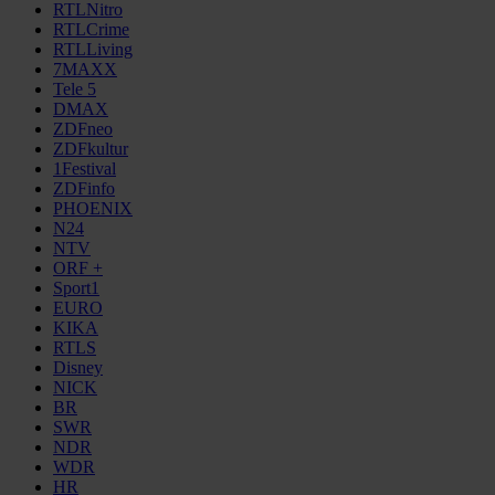
RTLNitro
RTLCrime
RTLLiving
7MAXX
Tele 5
DMAX
ZDFneo
ZDFkultur
1Festival
ZDFinfo
PHOENIX
N24
NTV
ORF +
Sport1
EURO
KIKA
RTLS
Disney
NICK
BR
SWR
NDR
WDR
HR