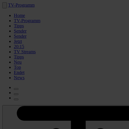
TV-Programm
Home
TV-Programm
Tipps
Sender
Sender
Jetzt
20:15
TV Streams
Tipps
Neu
Top
Endet
News