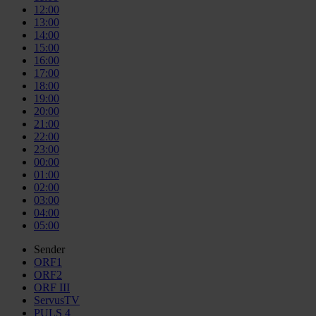
12:00
13:00
14:00
15:00
16:00
17:00
18:00
19:00
20:00
21:00
22:00
23:00
00:00
01:00
02:00
03:00
04:00
05:00
Sender
ORF1
ORF2
ORF III
ServusTV
PULS 4