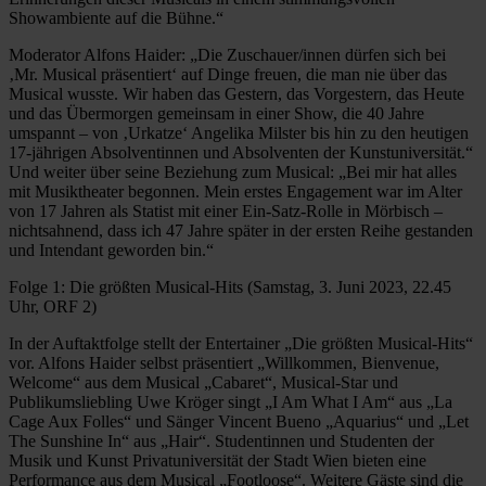
Showambiente auf die Bühne.“
Moderator Alfons Haider: „Die Zuschauer/innen dürfen sich bei
‚Mr. Musical präsentiert‘ auf Dinge freuen, die man nie über das
Musical wusste. Wir haben das Gestern, das Vorgestern, das Heute
und das Übermorgen gemeinsam in einer Show, die 40 Jahre
umspannt – von ‚Urkatze‘ Angelika Milster bis hin zu den heutigen
17-jährigen Absolventinnen und Absolventen der Kunstuniversität.“
Und weiter über seine Beziehung zum Musical: „Bei mir hat alles
mit Musiktheater begonnen. Mein erstes Engagement war im Alter
von 17 Jahren als Statist mit einer Ein-Satz-Rolle in Mörbisch –
nichtsahnend, dass ich 47 Jahre später in der ersten Reihe gestanden
und Intendant geworden bin.“
Folge 1: Die größten Musical-Hits (Samstag, 3. Juni 2023, 22.45
Uhr, ORF 2)
In der Auftaktfolge stellt der Entertainer „Die größten Musical-Hits“
vor. Alfons Haider selbst präsentiert „Willkommen, Bienvenue,
Welcome“ aus dem Musical „Cabaret“, Musical-Star und
Publikumsliebling Uwe Kröger singt „I Am What I Am“ aus „La
Cage Aux Folles“ und Sänger Vincent Bueno „Aquarius“ und „Let
The Sunshine In“ aus „Hair“. Studentinnen und Studenten der
Musik und Kunst Privatuniversität der Stadt Wien bieten eine
Performance aus dem Musical „Footloose“. Weitere Gäste sind die