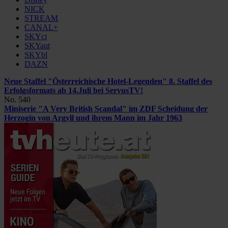
NICK
STREAM
CANAL+
SKYci
SKYaut
SKYbl
DAZN
Neue Staffel "Österreichische Hotel-Legenden"
8. Staffel des
Erfolgsformats ab 14.Juli bei ServusTV!
No. 540
Miniserie "A Very British Scandal" im ZDF
Scheidung der
Herzogin von Argyll und ihrem Mann im Jahr 1963