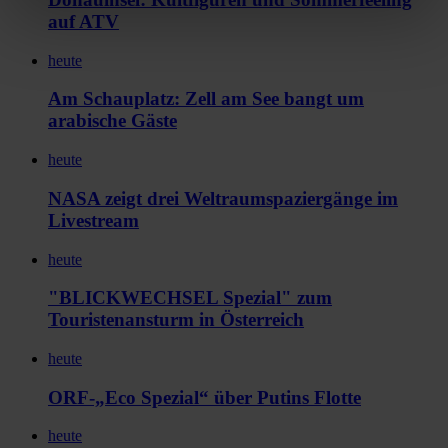
auf ATV
heute
Am Schauplatz: Zell am See bangt um
arabische Gäste
heute
NASA zeigt drei Weltraumspaziergänge im
Livestream
heute
"BLICKWECHSEL Spezial" zum
Touristenansturm in Österreich
heute
ORF-„Eco Spezial“ über Putins Flotte
heute