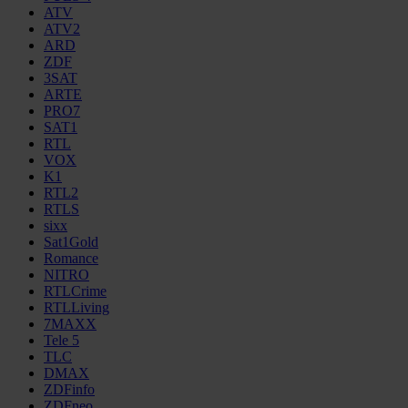
ATV
ATV2
ARD
ZDF
3SAT
ARTE
PRO7
SAT1
RTL
VOX
K1
RTL2
RTLS
sixx
Sat1Gold
Romance
NITRO
RTLCrime
RTLLiving
7MAXX
Tele 5
TLC
DMAX
ZDFinfo
ZDFneo