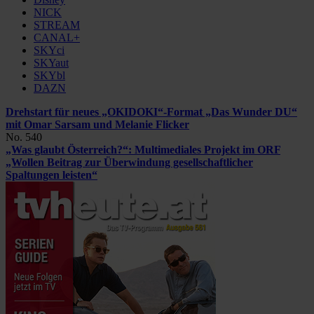
NICK
STREAM
CANAL+
SKYci
SKYaut
SKYbl
DAZN
Drehstart für neues „OKIDOKI“-Format „Das Wunder DU“
mit Omar Sarsam und Melanie Flicker
No. 540
„Was glaubt Österreich?“: Multimediales Projekt im ORF
„Wollen Beitrag zur Überwindung gesellschaftlicher
Spaltungen leisten“