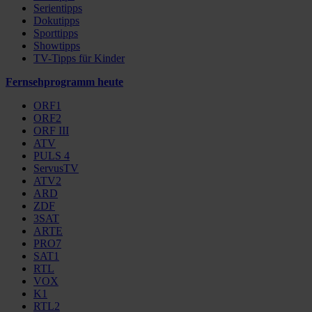
Serientipps
Dokutipps
Sporttipps
Showtipps
TV-Tipps für Kinder
Fernsehprogramm heute
ORF1
ORF2
ORF III
ATV
PULS 4
ServusTV
ATV2
ARD
ZDF
3SAT
ARTE
PRO7
SAT1
RTL
VOX
K1
RTL2