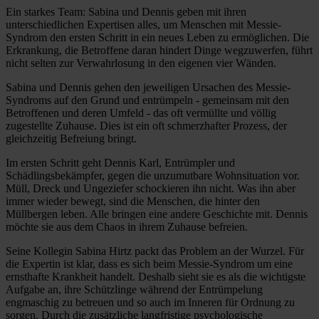
Ein starkes Team: Sabina und Dennis geben mit ihren
unterschiedlichen Expertisen alles, um Menschen mit Messie-
Syndrom den ersten Schritt in ein neues Leben zu ermöglichen. Die
Erkrankung, die Betroffene daran hindert Dinge wegzuwerfen, führt
nicht selten zur Verwahrlosung in den eigenen vier Wänden.
Sabina und Dennis gehen den jeweiligen Ursachen des Messie-
Syndroms auf den Grund und entrümpeln - gemeinsam mit den
Betroffenen und deren Umfeld - das oft vermüllte und völlig
zugestellte Zuhause. Dies ist ein oft schmerzhafter Prozess, der
gleichzeitig Befreiung bringt.
Im ersten Schritt geht Dennis Karl, Entrümpler und
Schädlingsbekämpfer, gegen die unzumutbare Wohnsituation vor.
Müll, Dreck und Ungeziefer schockieren ihn nicht. Was ihn aber
immer wieder bewegt, sind die Menschen, die hinter den
Müllbergen leben. Alle bringen eine andere Geschichte mit. Dennis
möchte sie aus dem Chaos in ihrem Zuhause befreien.
Seine Kollegin Sabina Hirtz packt das Problem an der Wurzel. Für
die Expertin ist klar, dass es sich beim Messie-Syndrom um eine
ernsthafte Krankheit handelt. Deshalb sieht sie es als die wichtigste
Aufgabe an, ihre Schützlinge während der Entrümpelung
engmaschig zu betreuen und so auch im Inneren für Ordnung zu
sorgen. Durch die zusätzliche langfristige psychologische