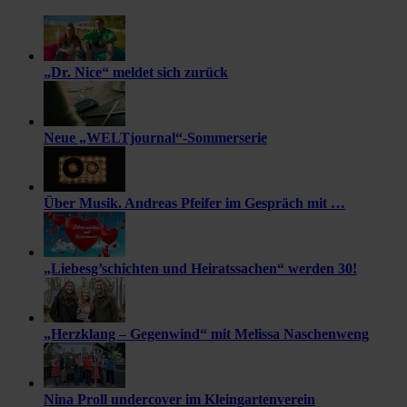
„Dr. Nice“ meldet sich zurück
Neue „WELTjournal“-Sommerserie
Über Musik. Andreas Pfeifer im Gespräch mit …
„Liebesg’schichten und Heiratssachen“ werden 30!
„Herzklang – Gegenwind“ mit Melissa Naschenweng
Nina Proll undercover im Kleingartenverein