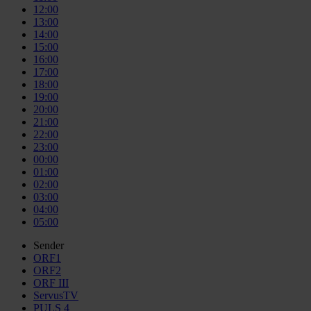
12:00
13:00
14:00
15:00
16:00
17:00
18:00
19:00
20:00
21:00
22:00
23:00
00:00
01:00
02:00
03:00
04:00
05:00
Sender
ORF1
ORF2
ORF III
ServusTV
PULS 4