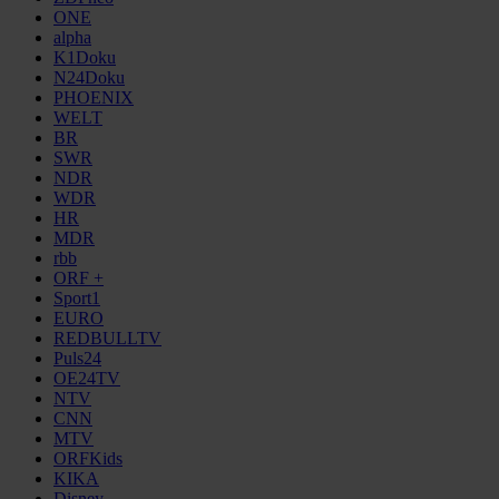
ONE
alpha
K1Doku
N24Doku
PHOENIX
WELT
BR
SWR
NDR
WDR
HR
MDR
rbb
ORF +
Sport1
EURO
REDBULLTV
Puls24
OE24TV
NTV
CNN
MTV
ORFKids
KIKA
Disney