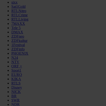
sixx
Sat1Gold
RTLNitro
RTLCrime
RTLLiving
7MAXX
Tele 5
DMAX
ZDFneo
ZDFkultur
1Festival
ZDFinfo
PHOENIX
N24
NTV
ORF +
Sport1
EURO
KIKA
RTLS
Disney
NICK
BR
SWR
NDR