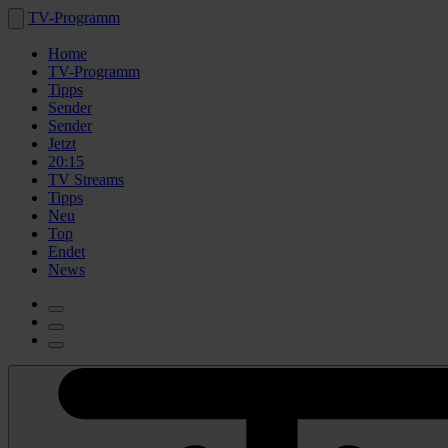
TV-Programm
Home
TV-Programm
Tipps
Sender
Sender
Jetzt
20:15
TV Streams
Tipps
Neu
Top
Endet
News