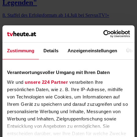
Legenden"
8. Staffel des Erfolgsformats ab 14.Juli bei ServusTV!
»
„Mr. Musical präsentiert“ ab 3. Juni in
ORF 2
Alfons Haider taucht in neuer Reihe in die Welt des Musicals ein
»
Zustimmung
Details
Anzeigeneinstellungen
Über
Miniserie "A Very British Scandal" im
ZDF
Verantwortungsvoller Umgang mit Ihren Daten
Wir und
unsere 224 Partner
verarbeiten Ihre
Scheidung der Herzogin von Argyll und ihrem Mann im Jahr 1963
»
persönlichen Daten, wie z. B. Ihre IP-Adresse, mithilfe
„Queer Crimes“: der neue MDR-Podcast
von Technologien wie Cookies, um Informationen auf
Ihrem Gerät zu speichern und darauf zuzugreifen und so
Der Podcast beleuchtet Verbrechen aus der LGBTQIA+
personalisierte Werbung und Inhalte, Messungen von
Community neu
»
Werbung und Inhalten, Zielgruppenforschung sowie
Entwicklung von Angeboten zu ermöglichen. Sie
47. Tage der deutschsprachigen Literatur
entscheiden darüber, wer Ihre Daten für welche Zwecke