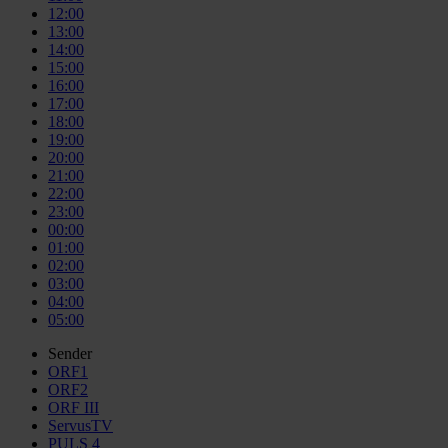
12:00
13:00
14:00
15:00
16:00
17:00
18:00
19:00
20:00
21:00
22:00
23:00
00:00
01:00
02:00
03:00
04:00
05:00
Sender
ORF1
ORF2
ORF III
ServusTV
PULS 4