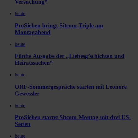
Versuchung“
heute
ProSieben bringt Sitcom-Triple am
Montagabend
heute
Fünfte Ausgabe der „Liebesg’schichten und
Heiratssachen“
heute
ORF-Sommergespräche starten mit Leonore
Gewessler
heute
ProSieben startet Sitcom-Montag mit drei US-
Serien
heute