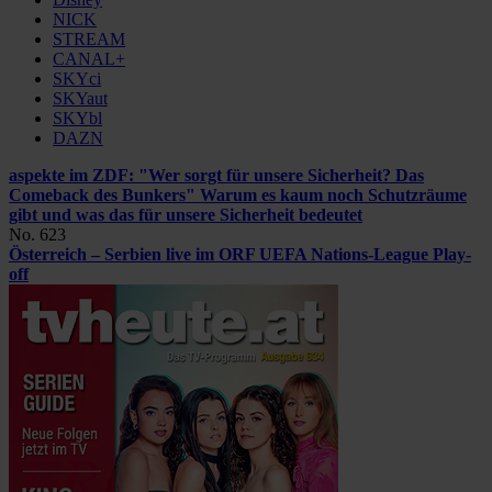
NICK
STREAM
CANAL+
SKYci
SKYaut
SKYbl
DAZN
aspekte im ZDF: "Wer sorgt für unsere Sicherheit? Das
Comeback des Bunkers"
Warum es kaum noch Schutzräume
gibt und was das für unsere Sicherheit bedeutet
No. 623
Österreich – Serbien live im ORF
UEFA Nations-League Play-
off