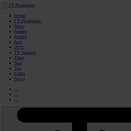
TV-Programm
Home
TV-Programm
Tipps
Sender
Sender
Jetzt
20:15
TV Streams
Tipps
Neu
Top
Endet
News