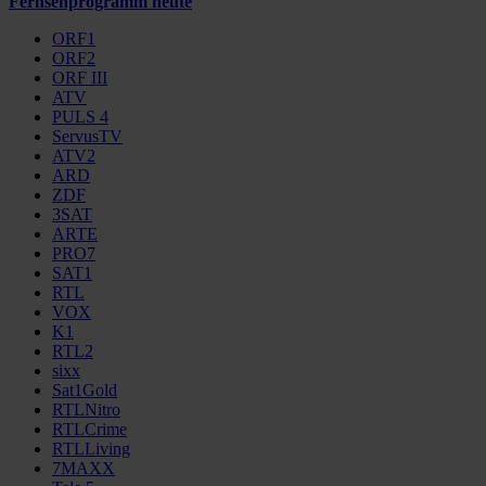
Fernsehprogramm heute
ORF1
ORF2
ORF III
ATV
PULS 4
ServusTV
ATV2
ARD
ZDF
3SAT
ARTE
PRO7
SAT1
RTL
VOX
K1
RTL2
sixx
Sat1Gold
RTLNitro
RTLCrime
RTLLiving
7MAXX