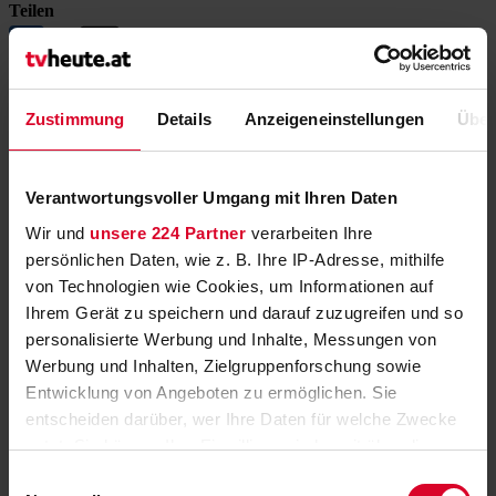
Teilen
Zustimmung
Details
Anzeigeneinstellungen
Über
Die Toten von Salzburg: "Mord in bester
Lage"
Verantwortungsvoller Umgang mit Ihren Daten
Die neue Folge 24h vorab auf ORF ON streamen
»
Wir und
unsere 224 Partner
verarbeiten Ihre
Trumps USA: Schwerpunkt im ORF-
persönlichen Daten, wie z. B. Ihre IP-Adresse, mithilfe
Fernsehen
von Technologien wie Cookies, um Informationen auf
Ihrem Gerät zu speichern und darauf zuzugreifen und so
WELTjournal“, „ZIB Magazin Spezial“ und Doku-Premiere
»
personalisierte Werbung und Inhalte, Messungen von
Werbung und Inhalten, Zielgruppenforschung sowie
ORF „Dancing Stars“: Promis im Last-
Entwicklung von Angeboten zu ermöglichen. Sie
Minute-Lampenfieber
entscheiden darüber, wer Ihre Daten für welche Zwecke
nutzt. Sie können Ihre Einwilligung jederzeit über die
Erste Live-Show der 16. Staffel heute in ORF 1
»
Cookie-Erklärung oder durch Klicken auf das Privacy
Einwilligungsauswahl