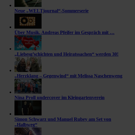
Neue „WELTjournal“-Sommerserie
Über Musik. Andreas Pfeifer im Gespräch mit …
„Liebesg’schichten und Heiratssachen“ werden 30!
„Herzklang – Gegenwind“ mit Melissa Naschenweng
Nina Proll undercover im Kleingartenverein
Simon Schwarz und Manuel Rubey am Set von
„Halbweg“