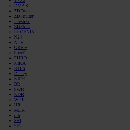
Tele 5
DMAX
ZDFneo
ZDFkultur
1Festival
ZDFinfo
PHOENIX
N24
NTV
ORF +
Sport1
EURO
KIKA
RTLS
Disney
NICK
BR
SWR
NDR
WDR
HR
MDR
rbb
SF1
SF2