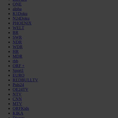
ONE
alpha
K1Doku
N24Doku
PHOENIX
WELT
BR
SWR
NDR
WDR
HR
MDR
rbb
ORF +
Sport1
EURO
REDBULLTV
Puls24
OE24TV
NTV
CNN
MTV
ORFKids
KIKA
Disney