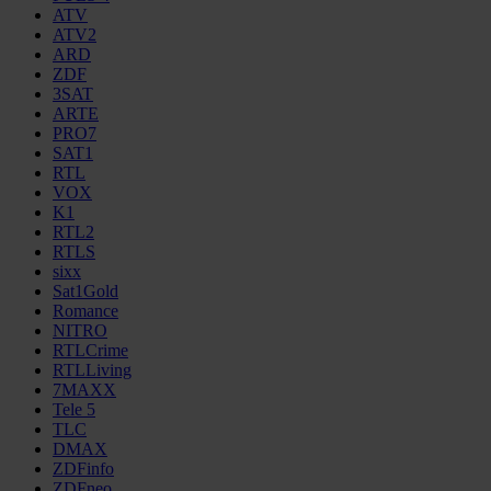
ATV
ATV2
ARD
ZDF
3SAT
ARTE
PRO7
SAT1
RTL
VOX
K1
RTL2
RTLS
sixx
Sat1Gold
Romance
NITRO
RTLCrime
RTLLiving
7MAXX
Tele 5
TLC
DMAX
ZDFinfo
ZDFneo