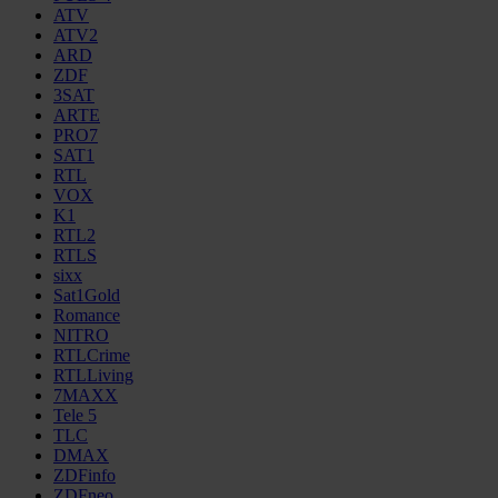
ATV
ATV2
ARD
ZDF
3SAT
ARTE
PRO7
SAT1
RTL
VOX
K1
RTL2
RTLS
sixx
Sat1Gold
Romance
NITRO
RTLCrime
RTLLiving
7MAXX
Tele 5
TLC
DMAX
ZDFinfo
ZDFneo