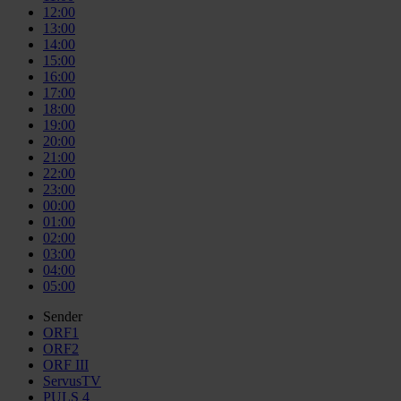
12:00
13:00
14:00
15:00
16:00
17:00
18:00
19:00
20:00
21:00
22:00
23:00
00:00
01:00
02:00
03:00
04:00
05:00
Sender
ORF1
ORF2
ORF III
ServusTV
PULS 4