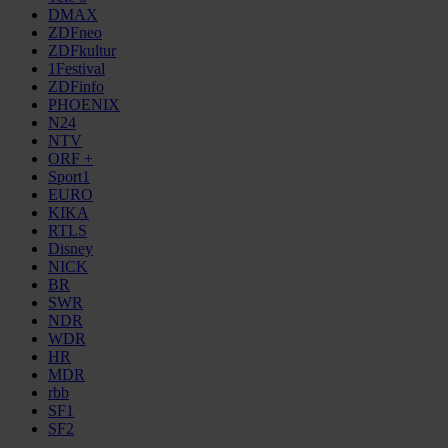
DMAX
ZDFneo
ZDFkultur
1Festival
ZDFinfo
PHOENIX
N24
NTV
ORF +
Sport1
EURO
KIKA
RTLS
Disney
NICK
BR
SWR
NDR
WDR
HR
MDR
rbb
SF1
SF2