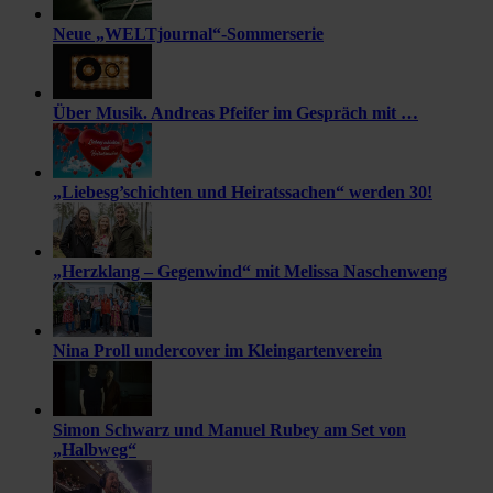
Neue „WELTjournal“-Sommerserie
Über Musik. Andreas Pfeifer im Gespräch mit …
„Liebesg’schichten und Heiratssachen“ werden 30!
„Herzklang – Gegenwind“ mit Melissa Naschenweng
Nina Proll undercover im Kleingartenverein
Simon Schwarz und Manuel Rubey am Set von
„Halbweg“