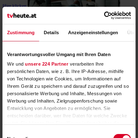
Hier klicken
Streaming vs. lineares Fernsehen
Wie lange werden Sender noch überleben?
Zustimmung
Details
Anzeigeneinstellungen
Über
Verantwortungsvoller Umgang mit Ihren Daten
Wir und
unsere 224 Partner
verarbeiten Ihre
persönlichen Daten, wie z. B. Ihre IP-Adresse, mithilfe
von Technologien wie Cookies, um Informationen auf
Hier klicken
Ihrem Gerät zu speichern und darauf zuzugreifen und so
personalisierte Werbung und Inhalte, Messungen von
ORF-Schwerpunkt „Fünf Jahre Corona"
Werbung und Inhalten, Zielgruppenforschung sowie
Analysen, Gespräche und „dokFilm“-Premiere
Entwicklung von Angeboten zu ermöglichen. Sie
entscheiden darüber, wer Ihre Daten für welche Zwecke
nutzt. Sie können Ihre Einwilligung jederzeit über die
Cookie-Erklärung oder durch Klicken auf das Privacy
Einwilligungsauswahl
Trigger Symbol ändern oder widerrufen