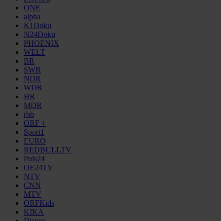
ONE
alpha
K1Doku
N24Doku
PHOENIX
WELT
BR
SWR
NDR
WDR
HR
MDR
rbb
ORF +
Sport1
EURO
REDBULLTV
Puls24
OE24TV
NTV
CNN
MTV
ORFKids
KIKA
Disney