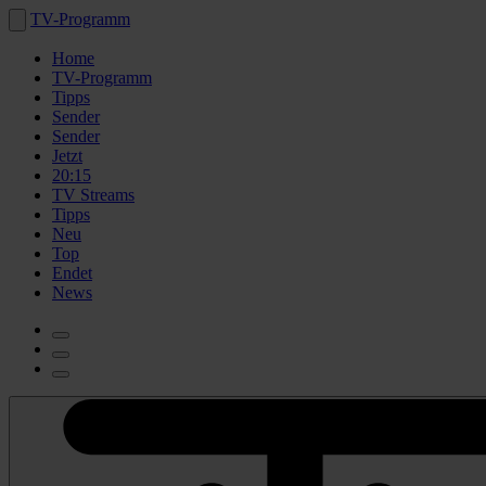
TV-Programm
Home
TV-Programm
Tipps
Sender
Sender
Jetzt
20:15
TV Streams
Tipps
Neu
Top
Endet
News