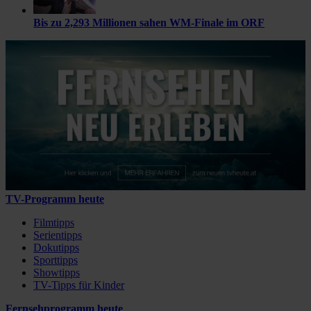
Bis zu 2,293 Millionen sahen WM-Finale im ORF
TV-Programm heute
Filmtipps
Serientipps
Dokutipps
Sporttipps
Showtipps
TV-Tipps für Kinder
Fernsehprogramm heute