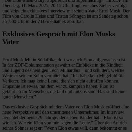
"Die Elon-Musk-Story. Superreich und supermächtig?" im ZDF am
Dienstag, 11. März 2025, 20.15 Uhr, fragt, welches Ziel er verfolgt
und zeigt ein exklusives Interview mit seinem Vater Errol Musk. Der
Film von Carolin Heise und Tristan Söhngen ist am Sendetag schon
ab 7.00 Uhr in der ZDFmediathek abrufbar.
Exklusives Gespräch mit Elon Musks
Vater
Errol Musk lebt in Südafrika, dort wo auch Elon aufgewachsen ist.
In der ZDF-Dokumentation gewährt er Einblicke in die Kindheit
und Jugend des heutigen Tech-Milliardärs – und schildert, welche
Werte er seinem Sohn vermittelt hat: "Ich habe kein Mitgefühl für
Verlierer. Ich mag keine Leute, die sich nicht aufraffen können.
Empathie ist etwas, mit dem wir zu kämpfen haben. Elon ist
gefährlich für Menschen, die faul und nutzlos sind. Das sind keine
guten Menschen."
Das exklusive Gespräch mit dem Vater von Elon Musk eröffnet eine
neue Perspektive auf den umstrittenen Unternehmer. Im Interview
berichtet der heute 79-Jährige, der sieben Kinder hat: "Elon ist so
wie ich. Wie ein Klon von mir, sagen die Leute." Über den Antrieb
seines Sohnes sagt er: "Wenn Elon etwas will, dann bekommt er es