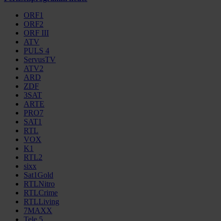
ORF1
ORF2
ORF III
ATV
PULS 4
ServusTV
ATV2
ARD
ZDF
3SAT
ARTE
PRO7
SAT1
RTL
VOX
K1
RTL2
sixx
Sat1Gold
RTLNitro
RTLCrime
RTLLiving
7MAXX
Tele 5