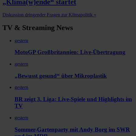
„Klima(w)ende“ startet
Diskussion dringender Fragen zur Klimapolitik
»
TV & Streaming News
gestern
MotoGP Großbritannien: Live-Übertragung
gestern
„Bewusst gesund“ über Mikroplastik
gestern
BR zeigt 3. Liga: Live-Spiele und Highlights im
TV
gestern
Sommer-Gartenparty mit Andy Borg im SWR