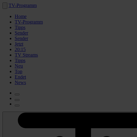
TV-Programm
Home
TV-Programm
Tipps
Sender
Sender
Jetzt
20:15
TV Streams
Tipps
Neu
Top
Endet
News