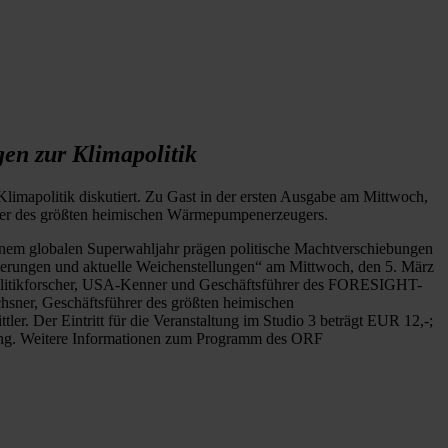
en zur Klimapolitik
imapolitik diskutiert. Zu Gast in der ersten Ausgabe am Mittwoch,
hrer des größten heimischen Wärmepumpenerzeugers.
inem globalen Superwahljahr prägen politische Machtverschiebungen
derungen und aktuelle Weichenstellungen“ am Mittwoch, den 5. März
r Politikforscher, USA-Kenner und Geschäftsführer des FORESIGHT-
chsner, Geschäftsführer des größten heimischen
er. Der Eintritt für die Veranstaltung im Studio 3 beträgt EUR 12,-;
gung. Weitere Informationen zum Programm des ORF