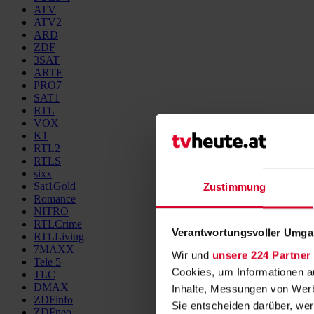
ATV
ATV2
ARD
ZDF
3SAT
ARTE
PRO7
SAT1
RTL
VOX
K1
RTL2
RTLS
sixx
Sat1Gold
Zustimmung
Romance
NITRO
RTLCrime
Verantwortungsvoller Umgan
RTLLiving
7MAXX
Wir und
unsere 224 Partner
Tele 5
Cookies, um Informationen a
TLC
DMAX
Inhalte, Messungen von Werb
ZDFinfo
Sie entscheiden darüber, wer
ZDFneo