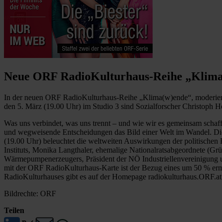
Neue ORF RadioKulturhaus-Reihe „Klima
In der neuen ORF RadioKulturhaus-Reihe „Klima(w)ende“, moderiert v
den 5. März (19.00 Uhr) im Studio 3 sind Sozialforscher Christoph
Was uns verbindet, was uns trennt – und wie wir es gemeinsam scha
und wegweisende Entscheidungen das Bild einer Welt im Wandel. Di
(19.00 Uhr) beleuchtet die weltweiten Auswirkungen der politische
Instituts, Monika Langthaler, ehemalige Nationalratsabgeordnete (Gr
Wärmepumpenerzeugers, Präsident der NÖ Industriellenvereinigung und 
mit der ORF RadioKulturhaus-Karte ist der Bezug eines um 50 % er
RadioKulturhauses gibt es auf der Homepage radiokulturhaus.ORF.at 
Bildrechte: ORF
Teilen