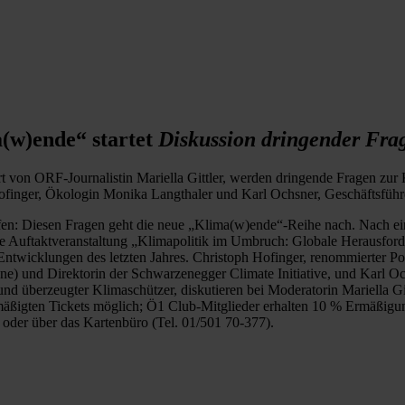
(w)ende“ startet
Diskussion dringender Frag
on ORF-Journalistin Mariella Gittler, werden dringende Fragen zur Kl
 Hofinger, Ökologin Monika Langthaler und Karl Ochsner, Geschäftsfü
ffen: Diesen Fragen geht die neue „Klima(w)ende“-Reihe nach. Nach e
e Auftaktveranstaltung „Klimapolitik im Umbruch: Globale Herausfor
n Entwicklungen des letzten Jahres. Christoph Hofinger, renommierte
üne) und Direktorin der Schwarzenegger Climate Initiative, und Karl O
überzeugter Klimaschützer, diskutieren bei Moderatorin Mariella Gittl
mäßigten Tickets möglich; Ö1 Club-Mitglieder erhalten 10 % Ermäßi
oder über das Kartenbüro (Tel. 01/501 70-377).