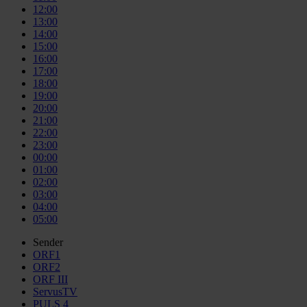
12:00
13:00
14:00
15:00
16:00
17:00
18:00
19:00
20:00
21:00
22:00
23:00
00:00
01:00
02:00
03:00
04:00
05:00
Sender
ORF1
ORF2
ORF III
ServusTV
PULS 4