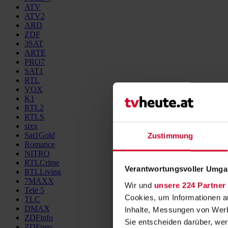
ATV
ATV2
ARD
ZDF
3SAT
ARTE
PRO7
SAT1
RTL
VOX
K1
RTL2
RTLS
sixx
Sat1Gold
Zustimmung
Romance
NITRO
RTLCrime
Verantwortungsvoller Umgan
RTLLiving
7MAXX
Wir und
unsere 224 Partner
Tele 5
Cookies, um Informationen a
TLC
DMAX
Inhalte, Messungen von Werb
ZDFinfo
Sie entscheiden darüber, wer
ZDFneo