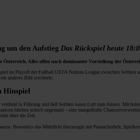
ng um den Aufstieg
Das Rückspiel heute 18:0
Österreich. Alles offen nach dominanter Vorstellung der Österrei
el im Playoff der Fußball UEFA Nations League zwischen Serbien und
ein anderes Bild zeichnete.
m Hinspiel
h verdient in Führung und ließ Serbien kaum Luft zum Atmen. Mit hoher I
hancen blieben jedoch ungenutzt – eine mangelhafte Chancenverwertung
emis über die Zeit.
uen. Besonders das Mittelfeld überzeugte mit Passsicherheit, Spielkont