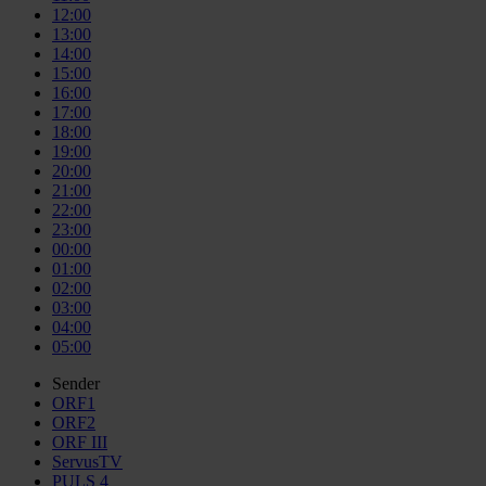
12:00
13:00
14:00
15:00
16:00
17:00
18:00
19:00
20:00
21:00
22:00
23:00
00:00
01:00
02:00
03:00
04:00
05:00
Sender
ORF1
ORF2
ORF III
ServusTV
PULS 4