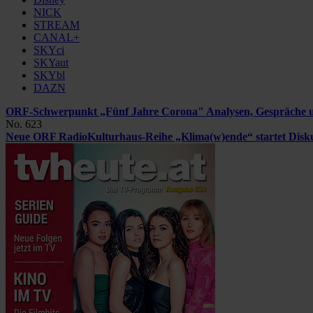
NICK
STREAM
CANAL+
SKYci
SKYaut
SKYbl
DAZN
ORF-Schwerpunkt „Fünf Jahre Corona"
Analysen, Gespräche 
No. 623
Neue ORF RadioKulturhaus-Reihe „Klima(w)ende“ startet
Disk