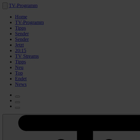
TV-Programm
Home
TV-Programm
Tipps
Sender
Sender
Jetzt
20:15
TV Streams
Tipps
Neu
Top
Endet
News